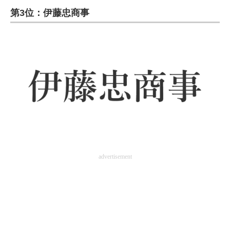
第3位：伊藤忠商事
ITの今と未来を見通す
スマホと通信の最新トレンド
進化するPCとデバイスの未来
好きが集まる 比べて選べる
ビジネスと働き方のヒント
AI活用のいまが分かる
企業ITのトレンドを詳説
advertisement
経営リーダーのコミュニティ
マーケ×ITの今がよく分かる
ITエンジニア向け専門サイト