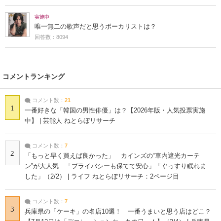
実施中
唯一無二の歌声だと思うボーカリストは？
回答数：8094
コメントランキング
コメント数：
21
1
一番好きな「韓国の男性俳優」は？【2026年版・人気投票実施
中】 | 芸能人 ねとらぼリサーチ
コメント数：
7
2
「もっと早く買えば良かった」 カインズの“車内遮光カーテ
ン”が大人気 「プライバシーも保てて安心」「ぐっすり眠れま
した」（2/2） | ライフ ねとらぼリサーチ：2ページ目
コメント数：
7
3
兵庫県の「ケーキ」の名店10選！ 一番うまいと思う店はどこ？