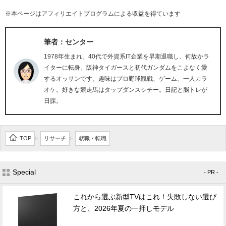
※本ページはアフィリエイトプログラムによる収益を得ています
筆者：センター
1978年生まれ。40代で外資系IT企業を早期退職し、何故かラ
イターに転身。阪神タイガースと初代ガンダムをこよなく愛
するオッサンです。趣味はプロ野球観戦、ゲーム、一人カラ
オケ。好きな競走馬はタップダンスシチー。日記と脳トレが
日課。
TOP
リサーチ
就職・転職
>
>
Special
- PR -
これから選ぶ新型TVはこれ！失敗しない選び
方と、2026年夏の一押しモデル