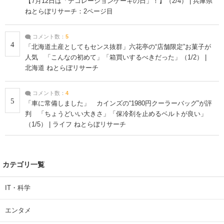
【7月12日は「デコレーションケーキの日」！】（2/4） | 兵庫県
ねとらぼリサーチ：2ページ目
コメント数：
5
4
「北海道土産としてもセンス抜群」六花亭の“店舗限定”お菓子が
人気 「こんなの初めて」「箱買いするべきだった」（1/2） |
北海道 ねとらぼリサーチ
コメント数：
4
5
「車に常備しました」 カインズの“1980円クーラーバッグ”が評
判 「ちょうどいい大きさ」「保冷剤を止めるベルトが良い」
（1/5） | ライフ ねとらぼリサーチ
カテゴリ一覧
IT・科学
エンタメ