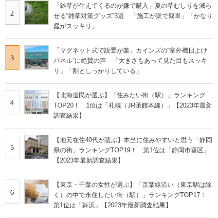
「雑草が生えてくるのが嫌で購入」夏の草むしりを減ら
2
せる“雑草対策グッズ”3選 「施工が楽で簡単」「かなり
庭がスッキリ」
「マグネット式で設置が楽」カインズの“室外機日よけ
3
パネル”に絶賛の声 「大きさもあって見た目もスッキ
リ」「割としっかりしている」
【北海道民が選ぶ】「住みたい街（駅）」ランキング
4
TOP20！ 1位は「札幌（JR函館本線）」【2023年最新
調査結果】
【地元在住40代が選ぶ】本当に住みやすいと思う「静岡
5
県の街」ランキングTOP19！ 第1位は「静岡市葵区」
【2023年最新調査結果】
【東京・千葉の女性が選ぶ】「京葉線沿い（東京駅は除
6
く）の中で永住したい街（駅）」ランキングTOP17！
第1位は「舞浜」【2023年最新調査結果】