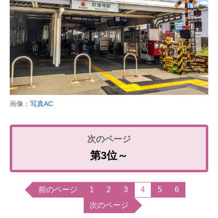
画像：
写真AC
第3位～
前のページ
1
2
3
4
5
6
次のページ