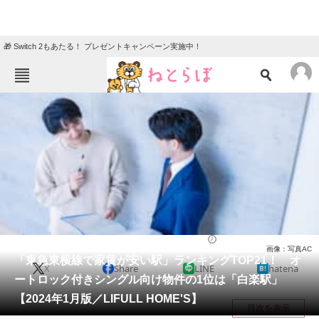
🎁 Switch 2もあたる！ プレゼントキャンペーン実施中！
ねとらぼメニュー
TOP
ニュース
エンタメ
クイズ
グルメ
地域
住まい
教育・育児
動物
リサーチ
住まい
2024/01/14 07:50（公開）
画像：写真AC
会員記事
「東急東横線で家賃が安い駅」ランキングTOP21！ オ
X
Share
LINE
hatena
ートロック付きシングル向け物件の1位は「白楽駅」
メディア
【2024年1月版／LIFULL HOME'S】
目次を表示
注目記事を集めた総合ページ