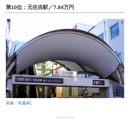
第10位：元住吉駅／7.84万円
ITの今と未来を見通す
スマホと通信の最新トレンド
進化するPCとデバイスの未来
好きが集まる 比べて選べる
ビジネスと働き方のヒント
AI活用のいまが分かる
企業ITのトレンドを詳説
経営リーダーのコミュニティ
画像：
写真AC
マーケ×ITの今がよく分かる
advertisement
ITエンジニア向け専門サイト