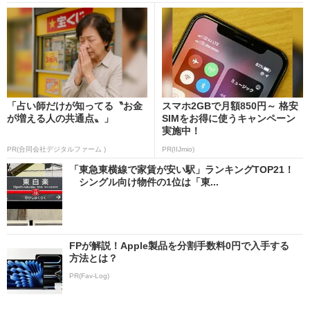
「占い師だけが知ってる〝お金
スマホ2GBで月額850円～ 格安
が増える人の共通点〟」
SIMをお得に使うキャンペーン
実施中！
PR(合同会社デジタルファーム )
PR(IIJmio)
「東急東横線で家賃が安い駅」ランキングTOP21！
シングル向け物件の1位は「東...
FPが解説！Apple製品を分割手数料0円で入手する
方法とは？
PR(Fav-Log)