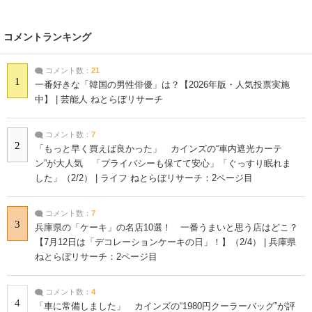
コメントランキング
コメント数：
21
1
一番好きな「韓国の男性俳優」は？【2026年版・人気投票実施
中】 | 芸能人 ねとらぼリサーチ
コメント数：
7
2
「もっと早く買えば良かった」 カインズの“車内遮光カーテ
ン”が大人気 「プライバシーも保てて安心」「ぐっすり眠れま
した」（2/2） | ライフ ねとらぼリサーチ：2ページ目
コメント数：
7
3
兵庫県の「ケーキ」の名店10選！ 一番うまいと思う店はどこ？
【7月12日は「デコレーションケーキの日」！】（2/4） | 兵庫県
ねとらぼリサーチ：2ページ目
コメント数：
4
4
「車に常備しました」 カインズの“1980円クーラーバッグ”が評