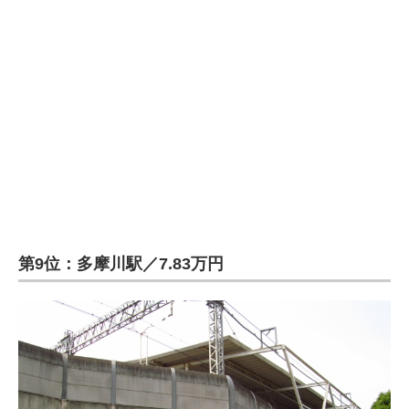
企業向けIT製品の総合サイト
IT製品の技術・比較・事例
製造業のIT導入・活用を支援
モノづくり技術者専門サイト
エレクトロニクス専門サイト
電子設計の基本と応用
エネルギーの専門メディア
第9位：多摩川駅／7.83万円
建設×テクノロジーの最前線
ちょっと気になるネットの話題