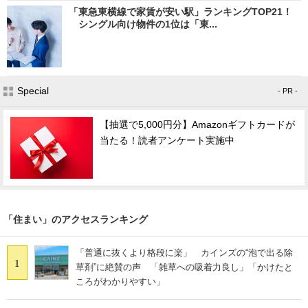
「東急東横線で家賃が安い駅」ランキングTOP21！
シングル向け物件の1位は「東...
Special
- PR -
【抽選で5,000円分】Amazonギフトカードが
当たる！読者アンケート実施中
「住まい」のアクセスランキング
「普通に抜くより格段に楽」 カインズの“泡で出る除
1
草剤”に絶賛の声 「雑草への吸着力良し」「かけたと
ころがわかりやすい」