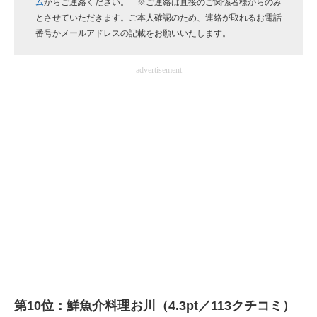
ム
からご連絡ください。 ※ご連絡は直接のご関係者様からのみ
企業向けIT製品の総合サイト
とさせていただきます。ご本人確認のため、連絡が取れるお電話
番号かメールアドレスの記載をお願いいたします。
IT製品の技術・比較・事例
advertisement
製造業のIT導入・活用を支援
モノづくり技術者専門サイト
エレクトロニクス専門サイト
電子設計の基本と応用
エネルギーの専門メディア
建設×テクノロジーの最前線
ちょっと気になるネットの話題
第10位：鮮魚介料理お川（4.3pt／113クチコミ）