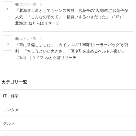
コメント数：
5
4
「北海道土産としてもセンス抜群」六花亭の“店舗限定”お菓子が
人気 「こんなの初めて」「箱買いするべきだった」（1/2） |
北海道 ねとらぼリサーチ
コメント数：
4
5
「車に常備しました」 カインズの“1980円クーラーバッグ”が評
判 「ちょうどいい大きさ」「保冷剤を止めるベルトが良い」
（1/5） | ライフ ねとらぼリサーチ
カテゴリ一覧
IT・科学
エンタメ
グルメ