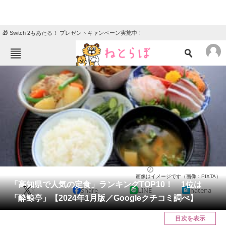
🎁 Switch 2もあたる！ プレゼントキャンペーン実施中！
ねとらぼメニュー
TOP
ニュース
エンタメ
クイズ
グルメ
地域
住まい
教育・育児
動物
リサーチ
高知県
2024/01/15 08:05（公開）
画像はイメージです（画像：PIXTA）
会員記事
「高知県で人気の定食」ランキングTOP10！ 1位は
X
Share
LINE
hatena
「酔鯨亭」【2024年1月版／Googleクチコミ調べ】
メディア
目次を表示
注目記事を集めた総合ページ