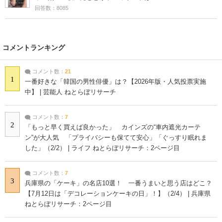
回答数：8085
コメントランキング
コメント数：
21
1
一番好きな「韓国の男性俳優」は？【2026年版・人気投票実施
中】 | 芸能人 ねとらぼリサーチ
コメント数：
7
2
「もっと早く買えば良かった」 カインズの“車内遮光カーテ
ン”が大人気 「プライバシーも保てて安心」「ぐっすり眠れま
した」（2/2） | ライフ ねとらぼリサーチ：2ページ目
コメント数：
7
3
兵庫県の「ケーキ」の名店10選！ 一番うまいと思う店はどこ？
【7月12日は「デコレーションケーキの日」！】（2/4） | 兵庫県
ねとらぼリサーチ：2ページ目