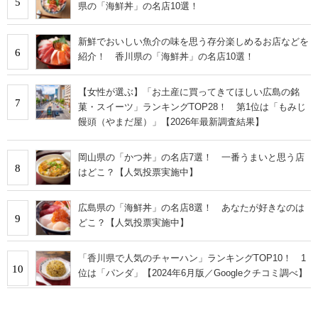
5
県の「海鮮丼」の名店10選！
新鮮でおいしい魚介の味を思う存分楽しめるお店などを
6
紹介！ 香川県の「海鮮丼」の名店10選！
【女性が選ぶ】「お土産に買ってきてほしい広島の銘
7
菓・スイーツ」ランキングTOP28！ 第1位は「もみじ
饅頭（やまだ屋）」【2026年最新調査結果】
岡山県の「かつ丼」の名店7選！ 一番うまいと思う店
8
はどこ？【人気投票実施中】
広島県の「海鮮丼」の名店8選！ あなたが好きなのは
9
どこ？【人気投票実施中】
「香川県で人気のチャーハン」ランキングTOP10！ 1
10
位は「パンダ」【2024年6月版／Googleクチコミ調べ】