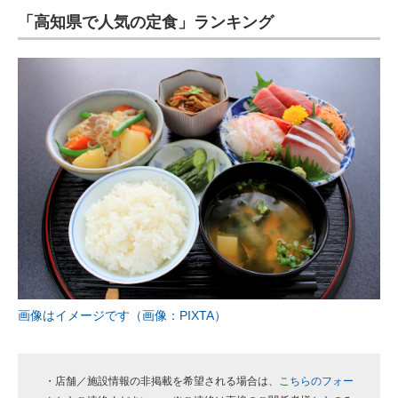
「高知県で人気の定食」ランキング
ITの今と未来を見通す
スマホと通信の最新トレンド
進化するPCとデバイスの未来
好きが集まる 比べて選べる
ビジネスと働き方のヒント
AI活用のいまが分かる
企業ITのトレンドを詳説
経営リーダーのコミュニティ
画像はイメージです（画像：PIXTA）
マーケ×ITの今がよく分かる
ITエンジニア向け専門サイト
・店舗／施設情報の非掲載を希望される場合は、
こちらのフォー