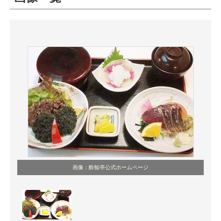
ITの今と未来を見通す
スマホと通信の最新トレンド
進化するPCとデバイスの未来
好きが集まる 比べて選べる
ビジネスと働き方のヒント
AI活用のいまが分かる
企業ITのトレンドを詳説
画像：酔鯨亭公式ホームページ
経営リーダーのコミュニティ
マーケ×ITの今がよく分かる
ITエンジニア向け専門サイト