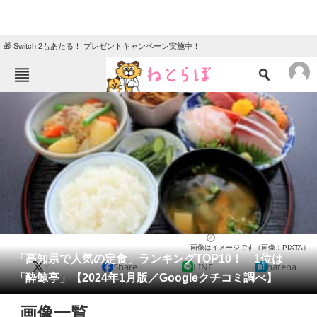
🎁 Switch 2もあたる！ プレゼントキャンペーン実施中！
ねとらぼメニュー
TOP
ニュース
エンタメ
クイズ
グルメ
地域
住まい
教育・育児
動物
リサーチ
高知県
2024/01/15 08:05（公開）
画像はイメージです（画像：PIXTA）
会員記事
「高知県で人気の定食」ランキングTOP10！ 1位は
X
Share
LINE
hatena
「酔鯨亭」【2024年1月版／Googleクチコミ調べ】
メディア
画像一覧
注目記事を集めた総合ページ