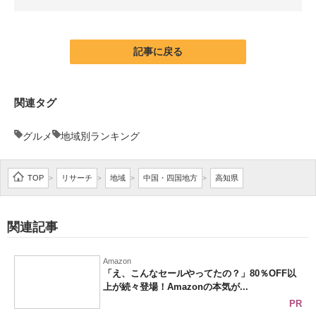
企業向けIT製品の総合サイト
IT製品の技術・比較・事例
記事に戻る
製造業のIT導入・活用を支援
関連タグ
モノづくり技術者専門サイト
グルメ
地域別ランキング
エレクトロニクス専門サイト
電子設計の基本と応用
TOP
リサーチ
地域
中国・四国地方
高知県
>
>
>
>
エネルギーの専門メディア
関連記事
建設×テクノロジーの最前線
ちょっと気になるネットの話題
Amazon
「え、こんなセールやってたの？」80％OFF以
上が続々登場！Amazonの本気が...
PR