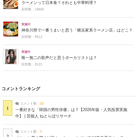
ラーメンって日本食？それとも中華料理？
回答数：19665
実施中
神奈川県で一番うまいと思う「横浜家系ラーメン店」はどこ？
回答数：8512
実施中
唯一無二の歌声だと思うボーカリストは？
回答数：8121
コメントランキング
コメント数：
21
1
一番好きな「韓国の男性俳優」は？【2026年版・人気投票実施
中】 | 芸能人 ねとらぼリサーチ
コメント数：
7
2