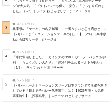
「もっと早く買えば良かった」 カインズの“車内遮光カーテ
ン”が大人気 「プライバシーも保てて安心」「ぐっすり眠れま
した」（2/2） | ライフ ねとらぼリサーチ：2ページ目
コメント数：
7
3
兵庫県の「ケーキ」の名店10選！ 一番うまいと思う店はどこ？
【7月12日は「デコレーションケーキの日」！】（2/4） | 兵庫県
ねとらぼリサーチ：2ページ目
コメント数：
4
4
「車に常備しました」 カインズの“1980円クーラーバッグ”が評
判 「ちょうどいい大きさ」「保冷剤を止めるベルトが良い」
（1/5） | ライフ ねとらぼリサーチ
コメント数：
3
5
【バレーボール】ネーションズリーグ日本ラウンドで活躍を期待
している「日本男子バレー代表選手」は？【2026年版・人気投
票実施中】（投票結果） | スポーツ ねとらぼリサーチ