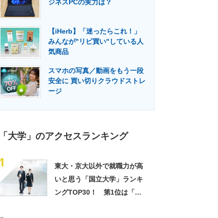
ジネスPCの実力は？
門メディア
建設×テクノロジーの最前線
【iHerb】「迷ったらこれ！」
みんなが"リピ買い"している人
気商品
スマホの写真／動画をもう一段
安全に 買い切りクラウドストレ
ージ
「大学」のアクセスランキング
1
東大・京大以外で就職力が高
いと思う「国立大学」ランキ
ングTOP30！ 第1位は「一
橋大学」【2026年最新調査結