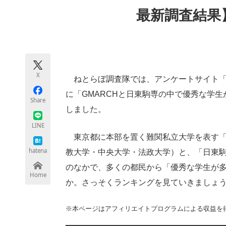
モノづくり技術者専門サイト
エレクトロ
最新調査結果
ちょっと気になるネットの話題
X
ねとらぼ調査隊では、アンケートサイト「
に「GMARCHと日東駒専の中で優秀な学
Share
しました。
LINE
東京都に本部を置く難関私立大学を表す「G
hatena
教大学・中央大学・法政大学）と、「日東
のなかで、多くの都民から「優秀な学生が
Home
か。さっそくランキングを見ていきましょ
※本ページはアフィリエイトプログラムによる収益を