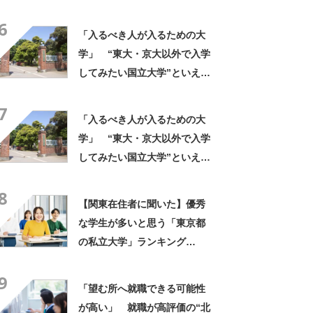
声！ 「進学校から来ている
6
人がたくさん」「専門分野は
「入るべき人が入るための大
かなり本格的」
学」 “東大・京大以外で入学
してみたい国立大学”といえ
ば？ 女性が選ぶ上位に「徹
7
底的に学べる」「世の中にあ
「入るべき人が入るための大
る大学の中で一二を争うレベ
学」 “東大・京大以外で入学
ルの先端設備」の声
してみたい国立大学”といえ
ば？ 女性が選ぶ上位に「徹
8
底的に学べる」「世の中にあ
【関東在住者に聞いた】優秀
る大学の中で一二を争うレベ
な学生が多いと思う「東京都
ルの先端設備」の声
の私立大学」ランキング
TOP25！ 第1位は「早稲田
9
大学」【2026年最新調査結
「望む所へ就職できる可能性
果】
が高い」 就職が高評価の“北