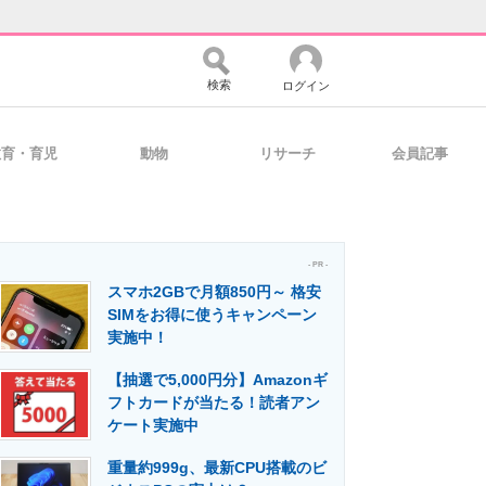
検索
ログイン
教育・育児
動物
リサーチ
会員記事
バイスの未来
好きが集まる 比べて選べる
- PR -
スマホ2GBで月額850円～ 格安
コミュニティ
マーケ×ITの今がよく分かる
SIMをお得に使うキャンペーン
実施中！
【抽選で5,000円分】Amazonギ
・活用を支援
フトカードが当たる！読者アン
ケート実施中
重量約999g、最新CPU搭載のビ