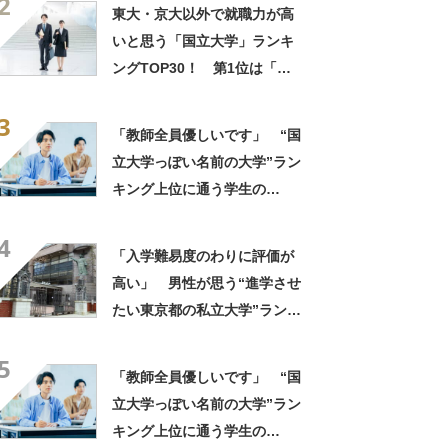
2
果】
東大・京大以外で就職力が高
いと思う「国立大学」ランキ
ングTOP30！ 第1位は「一
橋大学」【2026年最新調査結
3
果】
「教師全員優しいです」 “国
立大学っぽい名前の大学”ラン
キング上位に通う学生の
声！ 「進学校から来ている
4
人がたくさん」「専門分野は
「入学難易度のわりに評価が
かなり本格的」
高い」 男性が思う“進学させ
たい東京都の私立大学”ランキ
ング上位に学生の声！「クラ
5
スの人と仲良くなりやすい」
「教師全員優しいです」 “国
「他大学にない学科も」
立大学っぽい名前の大学”ラン
キング上位に通う学生の