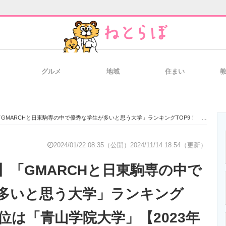
グルメ
地域
住まい
と未来を見通す
スマホと通信の最新トレンド
進化するPCとデ
CHと日東駒専の中で優秀な学生が多いと思う大学」ランキングTOP9！ 第1位は「青山学院大学」【2023年最新調査結果】
のいまが分かる
企業ITのトレンドを詳説
経営リーダーの
2024/01/22 08:35（公開）
2024/11/14 18:54（更新）
】「GMARCHと日東駒専の中で
T製品の総合サイト
IT製品の技術・比較・事例
製造業のIT導入
多いと思う大学」ランキング
1位は「青山学院大学」【2023年