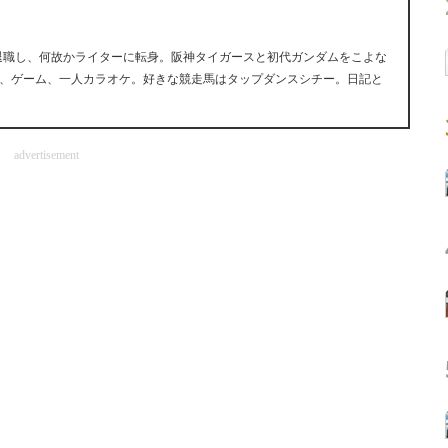
早期退職し、何故かライターに転身。阪神タイガースと初代ガンダムをこよな
、ゲーム、一人カラオケ。好きな競走馬はタップダンスシチー。日記と
advertisement