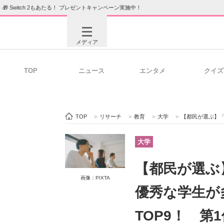
🎁 Switch 2もあたる！ プレゼントキャンペーン実施中！
メディア
TOP
ニュース
エンタメ
クイズ
注目記事を集めた総合ページ
ITの今
TOP
>
リサーチ
>
教育
>
大学
>
【都民が選ぶ】「GMAR
ビジネスと働き方のヒント
AI活用
大学
【都民が選ぶ
画像：PIXTA
ITエンジニア向け専門サイト
企業向けI
優秀な学生が
TOP9！ 第