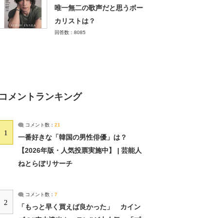
唯一無二の歌声だと思うボー
カリストは？
回答数：8085
コメントランキング
コメント数：
21
1
一番好きな「韓国の男性俳優」は？
【2026年版・人気投票実施中】 | 芸能人
ねとらぼリサーチ
コメント数：
7
2
「もっと早く買えば良かった」 カイン