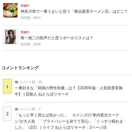
実施中
神奈川県で一番うまいと思う「横浜家系ラーメン店」はどこ？
回答数：8507
実施中
唯一無二の歌声だと思うボーカリストは？
回答数：8098
コメントランキング
コメント数：
21
1
一番好きな「韓国の男性俳優」は？【2026年版・人気投票実施
中】 | 芸能人 ねとらぼリサーチ
コメント数：
7
2
「もっと早く買えば良かった」 カインズの“車内遮光カーテ
ン”が大人気 「プライバシーも保てて安心」「ぐっすり眠れま
した」（2/2） | ライフ ねとらぼリサーチ：2ページ目