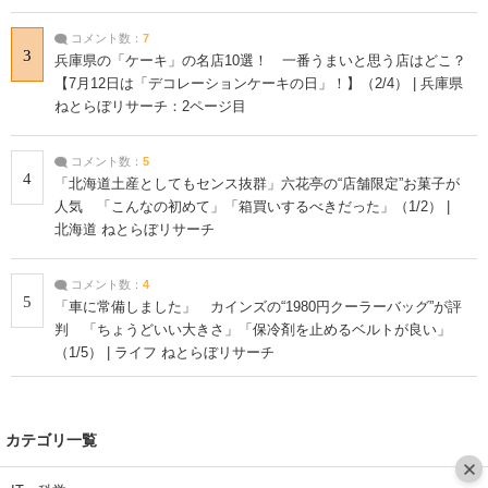
コメント数：
7
3
兵庫県の「ケーキ」の名店10選！ 一番うまいと思う店はどこ？
【7月12日は「デコレーションケーキの日」！】（2/4） | 兵庫県
ねとらぼリサーチ：2ページ目
コメント数：
5
4
「北海道土産としてもセンス抜群」六花亭の“店舗限定”お菓子が
人気 「こんなの初めて」「箱買いするべきだった」（1/2） |
北海道 ねとらぼリサーチ
コメント数：
4
5
「車に常備しました」 カインズの“1980円クーラーバッグ”が評
判 「ちょうどいい大きさ」「保冷剤を止めるベルトが良い」
（1/5） | ライフ ねとらぼリサーチ
カテゴリ一覧