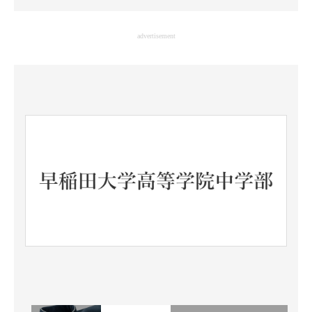
企業向けIT製品の総合サイト
advertisement
IT製品の技術・比較・事例
製造業のIT導入・活用を支援
モノづくり技術者専門サイト
エレクトロニクス専門サイト
電子設計の基本と応用
エネルギーの専門メディア
建設×テクノロジーの最前線
ちょっと気になるネットの話題