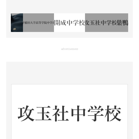
advertisement