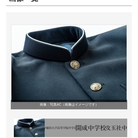
ITの今と未来を見通す
スマホと通信の最新トレンド
進化するPCとデバイスの未来
好きが集まる 比べて選べる
ビジネスと働き方のヒント
AI活用のいまが分かる
企業ITのトレンドを詳説
画像：
写真AC
（画像はイメージです）
経営リーダーのコミュニティ
マーケ×ITの今がよく分かる
ITエンジニア向け専門サイト