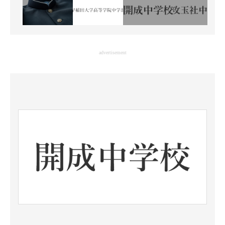
advertisement