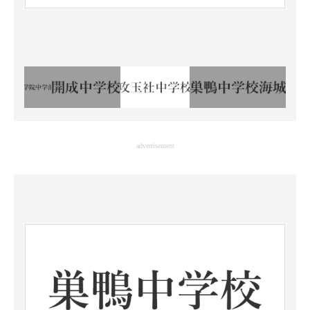
advertisement