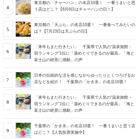
東京都の「チャーハン」の名店10選！ 一番うまいと思
4
う店はどこ？【8月8日はチャーハンの日！】
東京都の「天ぷら」の名店10選！ 一番食べてみたいの
5
は？【7月23日は天ぷらの日】
「来年もまた行きたい」 千葉県で人気の“温泉旅館・
6
宿ランキング”1位に「湯めぐりできるのが最高」「海と
富士山の絶景に感動」の声
日本の伝統的な涼を感じながらゆったりとくつろげるお
7
店などを紹介！ 千葉県の「かき氷」の名店10選！
「来年もまた行きたい」 千葉県で人気の“温泉旅館・
8
宿ランキング”1位に「湯めぐりできるのが最高」「海と
富士山の絶景に感動」の声
千葉県の「かき氷」の名店10選！ 一番うまいと思う店
9
はどこ？【人気投票実施中】