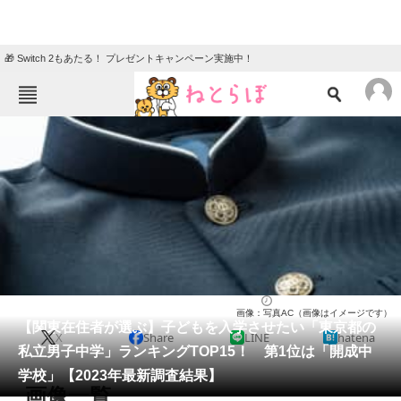
🎁 Switch 2もあたる！ プレゼントキャンペーン実施中！
ねとらぼメニュー
TOP
ニュース
エンタメ
クイズ
グルメ
地域
住まい
教育・育児
動物
リサーチ
東京都
2024/01/27 08:40（公開）
画像：写真AC（画像はイメージです）
会員記事
【関東在住者が選ぶ】子どもを入学させたい「東京都の
X
Share
LINE
hatena
私立男子中学」ランキングTOP15！ 第1位は「開成中
メディア
学校」【2023年最新調査結果】
画像一覧
注目記事を集めた総合ページ