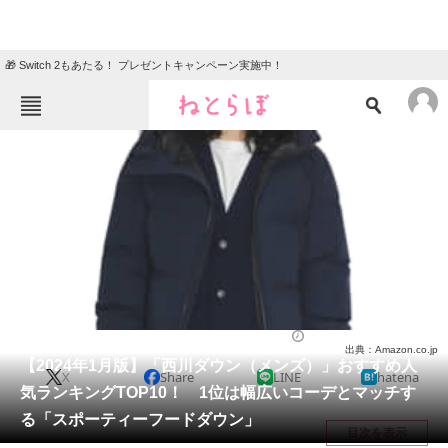
🎁 Switch 2もあたる！ プレゼントキャンペーン実施中！
ねとらぼメニュー
TOP
ニュース
エンタメ
クイズ
グルメ
地域
住まい
教育・育児
動物
リサーチ
ウェア
2024/01/27 15:30（公開）
出典：Amazon.co.jp
会員記事
【2024年1月版】「西川ダウン（メンズ）」おすすめ人
X
Share
LINE
hatena
気ランキングTOP10！ 1位は幅広いコーデとマッチす
メディア
る「スポーティーフードダウン」
目次を表示
注目記事を集めた総合ページ