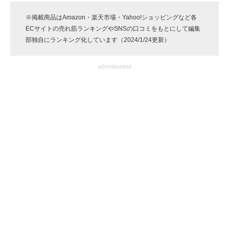
企業向けIT製品の総合サイト
※掲載商品はAmazon・楽天市場・Yahoo!ショッピングなど各
ECサイトの売れ筋ランキングやSNSの口コミをもとにして編集
IT製品の技術・比較・事例
部独自にランキング化しています（2024/1/24更新）
製造業のIT導入・活用を支援
advertisement
モノづくり技術者専門サイト
エレクトロニクス専門サイト
電子設計の基本と応用
エネルギーの専門メディア
建設×テクノロジーの最前線
ちょっと気になるネットの話題