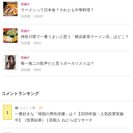
実施中
ラーメンって日本食？それとも中華料理？
回答数：19628
実施中
神奈川県で一番うまいと思う「横浜家系ラーメン店」はどこ？
回答数：8502
実施中
唯一無二の歌声だと思うボーカリストは？
回答数：8060
コメントランキング
コメント数：
20
1
一番好きな「韓国の男性俳優」は？【2026年版・人気投票実施
中】（投票結果） | 芸能人 ねとらぼリサーチ