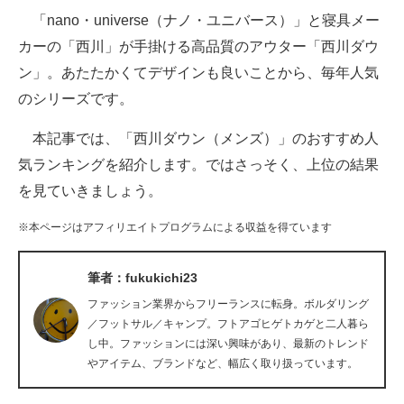
「nano・universe（ナノ・ユニバース）」と寝具メー
ITの今と未来を見通す
カーの「西川」が手掛ける高品質のアウター「西川ダウ
ン」。あたたかくてデザインも良いことから、毎年人気
スマホと通信の最新トレンド
のシリーズです。
進化するPCとデバイスの未来
本記事では、「西川ダウン（メンズ）」のおすすめ人
好きが集まる 比べて選べる
気ランキングを紹介します。ではさっそく、上位の結果
を見ていきましょう。
ビジネスと働き方のヒント
※本ページはアフィリエイトプログラムによる収益を得ています
AI活用のいまが分かる
企業ITのトレンドを詳説
筆者：fukukichi23
ファッション業界からフリーランスに転身。ボルダリング
経営リーダーのコミュニティ
／フットサル／キャンプ。フトアゴヒゲトカゲと二人暮ら
し中。ファッションには深い興味があり、最新のトレンド
マーケ×ITの今がよく分かる
やアイテム、ブランドなど、幅広く取り扱っています。
ITエンジニア向け専門サイト