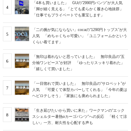
「4本も買いました」 GUの“2990円パンツ”が大人気
4
「脚が細く見える」「とても柔らかく履き心地抜群」
「仕事でもプライベートでも重宝します」
「二の腕が気にならない」cocaの“1290円トップス”が大
5
人気 「めちゃくちゃ可愛い」「ユニフォームかという
くらい着てます」
「無印は着れないと思っていました」 無印良品の“五
6
分袖ワンピース”が好評 「ゆったりスッキリ着れた」
「嬉しくて買いました」
「一目惚れで買いました」 無印良品の“サロペット”が
7
人気 「可愛くて体型カバーしてくれる」「今年の夏は
ヘビロテしそう」「家族にも褒められました」
「生き延びたいから買いに来た」ワークマンの“エック
8
スシェルター暑熱αカーゴパンツ”への反応 「軽くて涼
しい」一方、耐久性を心配する声も