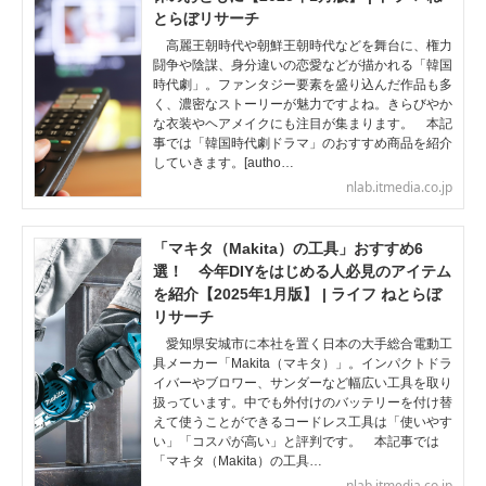
とらぼリサーチ
高麗王朝時代や朝鮮王朝時代などを舞台に、権力
闘争や陰謀、身分違いの恋愛などが描かれる「韓国
時代劇」。ファンタジー要素を盛り込んだ作品も多
く、濃密なストーリーが魅力ですよね。きらびやか
な衣装やヘアメイクにも注目が集まります。 本記
事では「韓国時代劇ドラマ」のおすすめ商品を紹介
していきます。[autho…
nlab.itmedia.co.jp
「マキタ（Makita）の工具」おすすめ6
選！ 今年DIYをはじめる人必見のアイテム
を紹介【2025年1月版】 | ライフ ねとらぼ
リサーチ
愛知県安城市に本社を置く日本の大手総合電動工
具メーカー「Makita（マキタ）」。インパクトドラ
イバーやブロワー、サンダーなど幅広い工具を取り
扱っています。中でも外付けのバッテリーを付け替
えて使うことができるコードレス工具は「使いやす
い」「コスパが高い」と評判です。 本記事では
「マキタ（Makita）の工具…
nlab.itmedia.co.jp