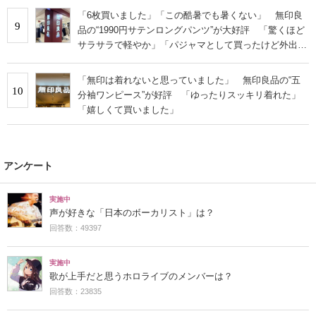
「6枚買いました」「この酷暑でも暑くない」 無印良
9
品の“1990円サテンロングパンツ”が大好評 「驚くほど
サラサラで軽やか」「パジャマとして買ったけど外出用
にした」
「無印は着れないと思っていました」 無印良品の“五
10
分袖ワンピース”が好評 「ゆったりスッキリ着れた」
「嬉しくて買いました」
アンケート
実施中
声が好きな「日本のボーカリスト」は？
回答数：49397
実施中
歌が上手だと思うホロライブのメンバーは？
回答数：23835