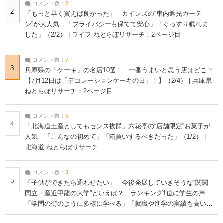
コメント数：
7
2
「もっと早く買えば良かった」 カインズの“車内遮光カーテ
ン”が大人気 「プライバシーも保てて安心」「ぐっすり眠れま
した」（2/2） | ライフ ねとらぼリサーチ：2ページ目
コメント数：
7
3
兵庫県の「ケーキ」の名店10選！ 一番うまいと思う店はどこ？
【7月12日は「デコレーションケーキの日」！】（2/4） | 兵庫県
ねとらぼリサーチ：2ページ目
コメント数：
5
4
「北海道土産としてもセンス抜群」六花亭の“店舗限定”お菓子が
人気 「こんなの初めて」「箱買いするべきだった」（1/2） |
北海道 ねとらぼリサーチ
コメント数：
3
5
「子供ができたら通わせたい」 今後発展していきそうな“関関
同立・産近甲龍の大学”といえば？ ランキング1位に学生の声
「学問の街のように多様に学べる」「就職や進学の実績も高い」
| 大学 ねとらぼリサーチ