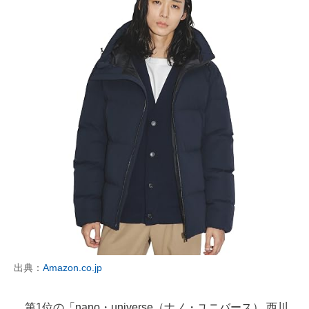
出典：
Amazon.co.jp
第1位の「nano・universe（ナノ・ユニバース） 西川