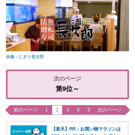
画像：にぎり長次郎
第9位～
前のページ
1
2
3
4
5
次のページ
【楽天】PR：お買い物マラソンは