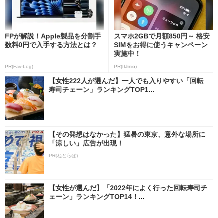
FPが解説！Apple製品を分割手
スマホ2GBで月額850円～ 格安
数料0円で入手する方法とは？
SIMをお得に使うキャンペーン
実施中！
PR(Fav-Log)
PR(IIJmio)
【女性222人が選んだ】一人でも入りやすい「回転
寿司チェーン」ランキングTOP1...
【その発想はなかった】猛暑の東京、意外な場所に
「涼しい」広告が出現！
PR(ねとらぼ)
【女性が選んだ】「2022年によく行った回転寿司チ
ェーン」ランキングTOP14！...