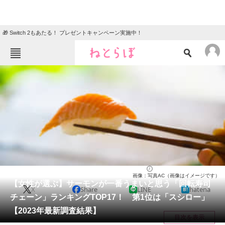
🎁 Switch 2もあたる！ プレゼントキャンペーン実施中！
ねとらぼメニュー
TOP
ニュース
エンタメ
クイズ
グルメ
地域
住まい
教育・育児
動物
リサーチ
寿司
2024/01/29 19:50（公開）
画像：写真AC（画像はイメージです）
会員記事
【女性が選ぶ】サーモンが一番うまいと思う「回転寿司
X
Share
LINE
hatena
チェーン」ランキングTOP17！ 第1位は「スシロー」
メディア
【2023年最新調査結果】
目次を表示
注目記事を集めた総合ページ