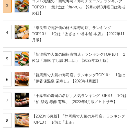
コスパ最強の「回転寿司／寿司チェーン」ランキング
3
TOP23！ 第1位は「魚べい」【9月の第3月曜日は海老
の日】
「奈良県で高評価の柿の葉寿司店」ランキング
4
TOP10！ 1位は「ゐざさ 中谷本舗 本店」【2022年11
月版】
「新潟県で人気の回転寿司店」ランキングTOP10！ 1
5
位は「海転 すし誠 村上店」【2022年12月版】
「群馬県で人気の寿司店」ランキングTOP10！ 1位は
6
「伊香保温泉 栄寿し」【2023年1月版】
「千葉県の寿司の名店」人気ランキングTOP8！ 1位は
7
「柏 鮨処 赤酢 有馬」【2023年4月版／ヒトサラ】
【2023年6月版】「静岡県で人気の寿司店」ランキング
8
TOP10！ 1位は「山正」