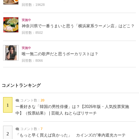
回答数：19628
実施中
神奈川県で一番うまいと思う「横浜家系ラーメン店」はどこ？
回答数：8502
実施中
唯一無二の歌声だと思うボーカリストは？
回答数：8066
コメントランキング
コメント数：
20
1
一番好きな「韓国の男性俳優」は？【2026年版・人気投票実施
中】（投票結果） | 芸能人 ねとらぼリサーチ
コメント数：
7
2
「もっと早く買えば良かった」 カインズの“車内遮光カーテ