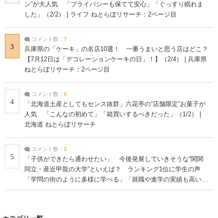
ン”が大人気 「プライバシーも保てて安心」「ぐっすり眠れま
した」（2/2） | ライフ ねとらぼリサーチ：2ページ目
コメント数：
7
3
兵庫県の「ケーキ」の名店10選！ 一番うまいと思う店はどこ？
【7月12日は「デコレーションケーキの日」！】（2/4） | 兵庫県
ねとらぼリサーチ：2ページ目
コメント数：
5
4
「北海道土産としてもセンス抜群」六花亭の“店舗限定”お菓子が
人気 「こんなの初めて」「箱買いするべきだった」（1/2） |
北海道 ねとらぼリサーチ
コメント数：
3
5
「子供ができたら通わせたい」 今後発展していきそうな“関関
同立・産近甲龍の大学”といえば？ ランキング1位に学生の声
「学問の街のように多様に学べる」「就職や進学の実績も高い」
| 大学 ねとらぼリサーチ