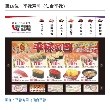
第16位：平禄寿司（仙台平禄）
ITの今と未来を見通す
スマホと通信の最新トレンド
進化するPCとデバイスの未来
好きが集まる 比べて選べる
ビジネスと働き方のヒント
AI活用のいまが分かる
企業ITのトレンドを詳説
経営リーダーのコミュニティ
マーケ×ITの今がよく分かる
画像：平禄寿司（仙台平禄）
ITエンジニア向け専門サイト