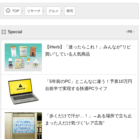
TOP
リサーチ
グルメ
寿司
>
>
>
Special
- PR -
【iHerb】「迷ったらこれ！」みんなが"リピ
買い"している人気商品
「5年前のPC」とこんなに違う！予算10万円
台前半で実現する快適PCライフ
「歩くだけで汗が…！」→ある場所で立ち止
まった人だけ気づく“レア広告”