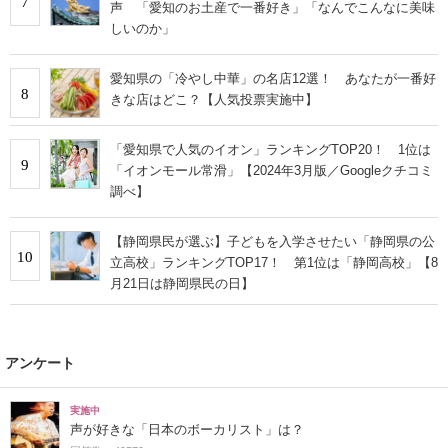
7
声 「愛知のお土産で一番好き」「なんでこんなに美味
しいのか」
愛知県の「冷やし中華」の名店12選！ あなたが一番好
8
きな店はどこ？【人気投票実施中】
「愛知県で人気のイオン」ランキングTOP20！ 1位は
9
「イオンモール常滑」【2024年3月版／Googleクチコミ
調べ】
【静岡県民が選ぶ】子どもを入学させたい「静岡県の公
10
立高校」ランキングTOP17！ 第1位は「静岡高校」【8
月21日は静岡県民の日】
アンケート
実施中
声が好きな「日本のボーカリスト」は？