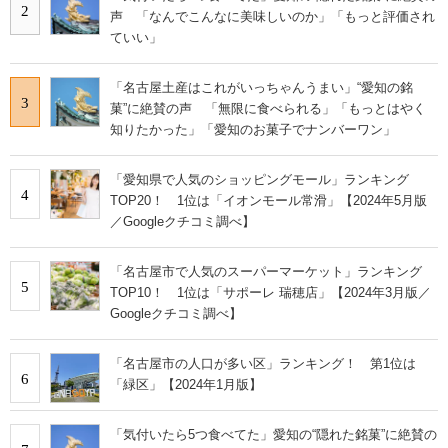
2
声 「なんでこんなに美味しいのか」「もっと評価され
ていい」
「名古屋土産はこれがいっちゃんうまい」“愛知の銘
3
菓”に絶賛の声 「無限に食べられる」「もっとはやく
知りたかった」「愛知のお菓子でナンバーワン」
「愛知県で人気のショッピングモール」ランキング
4
TOP20！ 1位は「イオンモール常滑」【2024年5月版
／Googleクチコミ調べ】
「名古屋市で人気のスーパーマーケット」ランキング
5
TOP10！ 1位は「サポーレ 瑞穂店」【2024年3月版／
Googleクチコミ調べ】
「名古屋市の人口が多い区」ランキング！ 第1位は
6
「緑区」【2024年1月版】
「気付いたら5つ食べてた」愛知の“隠れた銘菓”に絶賛の