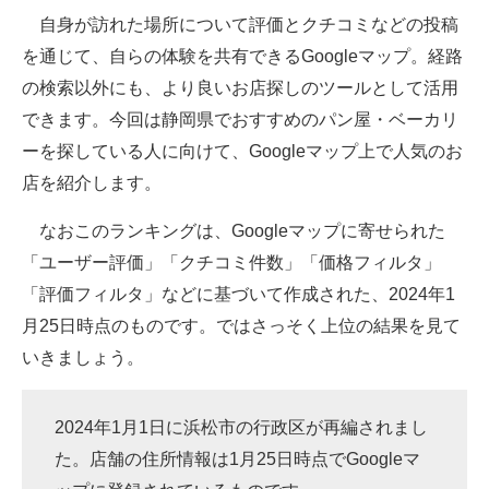
自身が訪れた場所について評価とクチコミなどの投稿
ITの今と未来を見通す
を通じて、自らの体験を共有できるGoogleマップ。経路
の検索以外にも、より良いお店探しのツールとして活用
スマホと通信の最新トレンド
できます。今回は静岡県でおすすめのパン屋・ベーカリ
進化するPCとデバイスの未来
ーを探している人に向けて、Googleマップ上で人気のお
店を紹介します。
好きが集まる 比べて選べる
なおこのランキングは、Googleマップに寄せられた
ビジネスと働き方のヒント
「ユーザー評価」「クチコミ件数」「価格フィルタ」
AI活用のいまが分かる
「評価フィルタ」などに基づいて作成された、2024年1
月25日時点のものです。ではさっそく上位の結果を見て
企業ITのトレンドを詳説
いきましょう。
経営リーダーのコミュニティ
マーケ×ITの今がよく分かる
2024年1月1日に浜松市の行政区が再編されまし
た。店舗の住所情報は1月25日時点でGoogleマ
ITエンジニア向け専門サイト