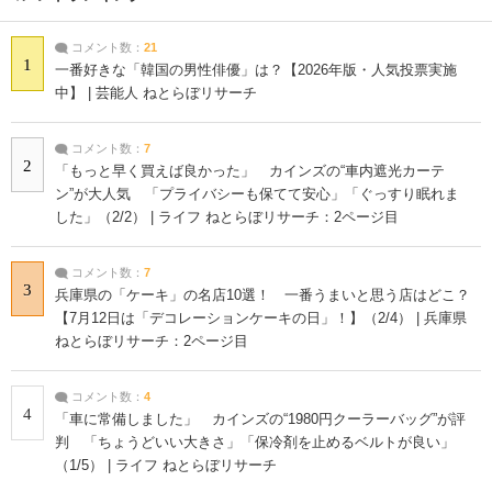
コメント数：
21
1
一番好きな「韓国の男性俳優」は？【2026年版・人気投票実施
中】 | 芸能人 ねとらぼリサーチ
コメント数：
7
2
「もっと早く買えば良かった」 カインズの“車内遮光カーテ
ン”が大人気 「プライバシーも保てて安心」「ぐっすり眠れま
した」（2/2） | ライフ ねとらぼリサーチ：2ページ目
コメント数：
7
3
兵庫県の「ケーキ」の名店10選！ 一番うまいと思う店はどこ？
【7月12日は「デコレーションケーキの日」！】（2/4） | 兵庫県
ねとらぼリサーチ：2ページ目
コメント数：
4
4
「車に常備しました」 カインズの“1980円クーラーバッグ”が評
判 「ちょうどいい大きさ」「保冷剤を止めるベルトが良い」
（1/5） | ライフ ねとらぼリサーチ