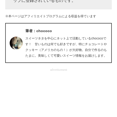
ップに登録されているものです。
企業向けIT製品の総合サイト
※本ページはアフィリエイトプログラムによる収益を得ています
IT製品の技術・比較・事例
製造業のIT導入・活用を支援
筆者：chococo
スイーツネタを中心にネット上で活動しているchococoで
モノづくり技術者専門サイト
す！ 甘いものは何でも好きですが、特にチョコレートや
クッキー（アメリカのもの！）が大好物。自分で作るのも
エレクトロニクス専門サイト
たまに。美味しくて可愛いスイーツ情報をお届けします。
電子設計の基本と応用
advertisement
エネルギーの専門メディア
建設×テクノロジーの最前線
ちょっと気になるネットの話題