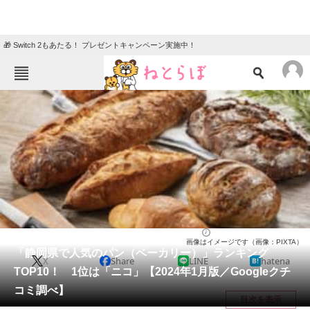
🎁 Switch 2もあたる！ プレゼントキャンペーン実施中！
ねとらぼメニュー
TOP
ニュース
エンタメ
クイズ
グルメ
地域
住まい
教育・育児
動物
リサーチ
静岡県
2024/01/28 09:45（公開）
画像はイメージです（画像：PIXTA）
会員記事
「静岡県で人気のパン（ベーカリー）」ランキング
X
Share
LINE
hatena
TOP10！ 1位は「ニコ」【2024年1月版／Googleクチ
メディア
コミ調べ】
目次を表示
注目記事を集めた総合ページ