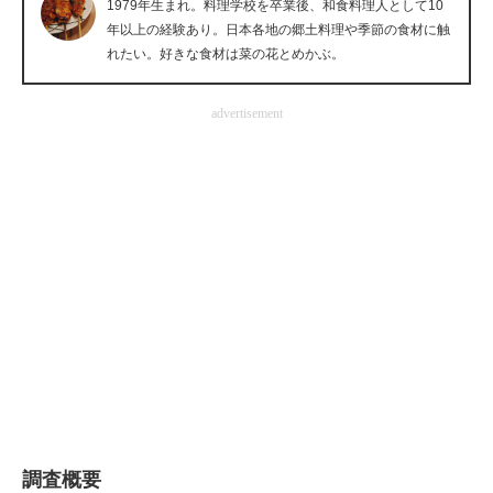
1979年生まれ。料理学校を卒業後、和食料理人として10
企業向けIT製品の総合サイト
年以上の経験あり。日本各地の郷土料理や季節の食材に触
れたい。好きな食材は菜の花とめかぶ。
IT製品の技術・比較・事例
advertisement
製造業のIT導入・活用を支援
モノづくり技術者専門サイト
エレクトロニクス専門サイト
電子設計の基本と応用
エネルギーの専門メディア
建設×テクノロジーの最前線
ちょっと気になるネットの話題
調査概要