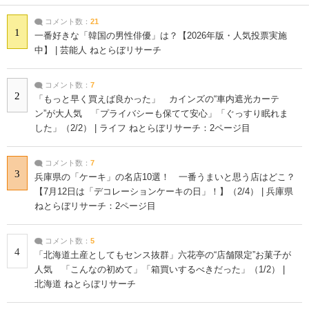
コメント数：
21
1
一番好きな「韓国の男性俳優」は？【2026年版・人気投票実施
中】 | 芸能人 ねとらぼリサーチ
コメント数：
7
2
「もっと早く買えば良かった」 カインズの“車内遮光カーテ
ン”が大人気 「プライバシーも保てて安心」「ぐっすり眠れま
した」（2/2） | ライフ ねとらぼリサーチ：2ページ目
コメント数：
7
3
兵庫県の「ケーキ」の名店10選！ 一番うまいと思う店はどこ？
【7月12日は「デコレーションケーキの日」！】（2/4） | 兵庫県
ねとらぼリサーチ：2ページ目
コメント数：
5
4
「北海道土産としてもセンス抜群」六花亭の“店舗限定”お菓子が
人気 「こんなの初めて」「箱買いするべきだった」（1/2） |
北海道 ねとらぼリサーチ