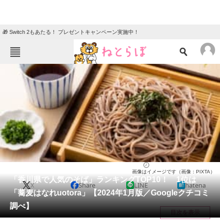
🎁 Switch 2もあたる！ プレゼントキャンペーン実施中！
ねとらぼメニュー
TOP
ニュース
エンタメ
クイズ
グルメ
地域
住まい
教育・育児
動物
リサーチ
香川県
2024/01/27 22:30（公開）
画像はイメージです（画像：PIXTA）
会員記事
「香川県で人気のそば」ランキングTOP10！ 1位は
X
Share
LINE
hatena
「蕎麦はなれuotora」【2024年1月版／Googleクチコミ
メディア
調べ】
目次を表示
注目記事を集めた総合ページ