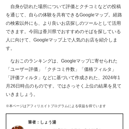
自身が訪れた場所について評価とクチコミなどの投稿
ITの今と未来を見通す
を通じて、自らの体験を共有できるGoogleマップ。経路
の検索以外にも、より良いお店探しのツールとして活用
スマホと通信の最新トレンド
できます。今回は香川県でおすすめのそばを探している
進化するPCとデバイスの未来
人に向けて、Googleマップ上で人気のお店を紹介しま
す。
好きが集まる 比べて選べる
なおこのランキングは、Googleマップに寄せられた
ビジネスと働き方のヒント
「ユーザー評価」「クチコミ件数」「価格フィルタ」
AI活用のいまが分かる
「評価フィルタ」などに基づいて作成された、2024年1
月26日時点のものです。ではさっそく上位の結果を見て
企業ITのトレンドを詳説
いきましょう。
経営リーダーのコミュニティ
※本ページはアフィリエイトプログラムによる収益を得ています
マーケ×ITの今がよく分かる
筆者：しょう湯
ITエンジニア向け専門サイト