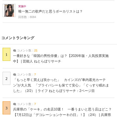
実施中
唯一無二の歌声だと思うボーカリストは？
回答数：8084
コメントランキング
コメント数：
21
1
一番好きな「韓国の男性俳優」は？【2026年版・人気投票実施
中】 | 芸能人 ねとらぼリサーチ
コメント数：
7
2
「もっと早く買えば良かった」 カインズの“車内遮光カーテ
ン”が大人気 「プライバシーも保てて安心」「ぐっすり眠れま
した」（2/2） | ライフ ねとらぼリサーチ：2ページ目
コメント数：
7
3
兵庫県の「ケーキ」の名店10選！ 一番うまいと思う店はどこ？
【7月12日は「デコレーションケーキの日」！】（2/4） | 兵庫県