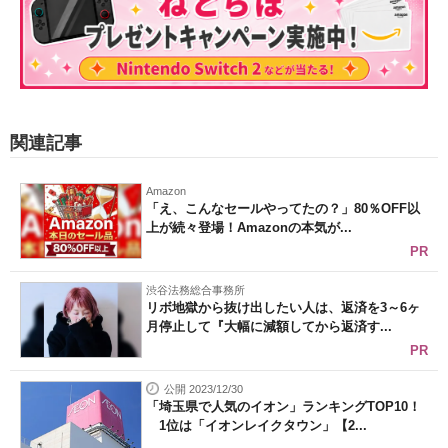
関連記事
Amazon
「え、こんなセールやってたの？」80％OFF以
上が続々登場！Amazonの本気が...
PR
渋谷法務総合事務所
リボ地獄から抜け出したい人は、返済を3～6ヶ
月停止して『大幅に減額してから返済す...
PR
公開 2023/12/30
「埼玉県で人気のイオン」ランキングTOP10！
1位は「イオンレイクタウン」【2...