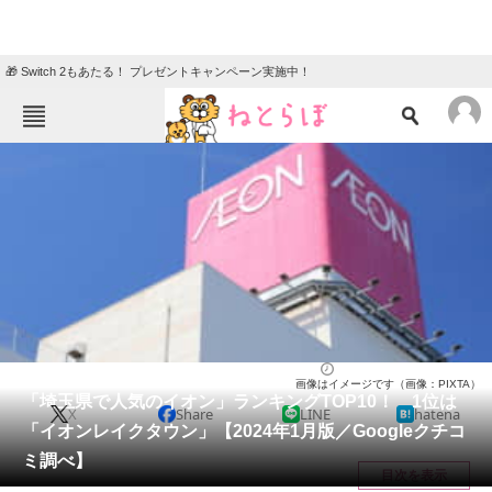
🎁 Switch 2もあたる！ プレゼントキャンペーン実施中！
ねとらぼメニュー
TOP
ニュース
エンタメ
クイズ
グルメ
地域
住まい
教育・育児
動物
リサーチ
埼玉県
2024/01/30 00:05（公開）
画像はイメージです（画像：PIXTA）
会員記事
「埼玉県で人気のイオン」ランキングTOP10！ 1位は
X
Share
LINE
hatena
「イオンレイクタウン」【2024年1月版／Googleクチコ
メディア
ミ調べ】
目次を表示
注目記事を集めた総合ページ