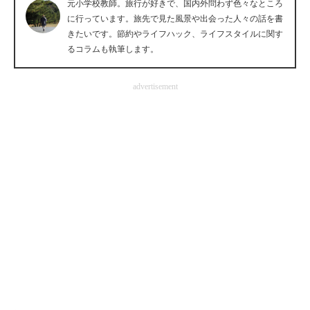
元小学校教師。旅行が好きで、国内外問わず色々なところ
企業向けIT製品の総合サイト
に行っています。旅先で見た風景や出会った人々の話を書
きたいです。節約やライフハック、ライフスタイルに関す
IT製品の技術・比較・事例
るコラムも執筆します。
製造業のIT導入・活用を支援
advertisement
モノづくり技術者専門サイト
エレクトロニクス専門サイト
電子設計の基本と応用
エネルギーの専門メディア
建設×テクノロジーの最前線
ちょっと気になるネットの話題