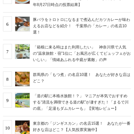
年8月27日時点の投票結果】
豚バラをトロトロになるまで煮込んだカツカレーが味わ
6
えるお店などを紹介！ 千葉県の「カレー」の名店10
選！
「箱根に来る時はまた利用したい」 神奈川県で人気
7
の“温泉旅館・宿”1位に「お風呂が広くてビュッフェがお
いしい」「情緒あふれる中庭が素敵」の声
群馬県の「もつ煮」の名店10選！ あなたが好きな店は
8
どこ？
「道の駅に本格水族館！？」 マニアが本気でおすすめ
9
する“清流を満喫できる道の駅”が凄すぎた！「まるで川
の底」「足湯もダムカレーも」【実地レビュー】
東京都の「ジンギスカン」の名店15選！ あなたが一番
10
好きな店はどこ？【人気投票実施中】