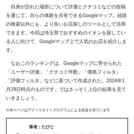
自身が訪れた場所について評価とクチコミなどの投稿
ITの今と未来を見通す
を通じて、自らの体験を共有できるGoogleマップ。経路
の検索以外にも、より良いお店探しのツールとして活用
スマホと通信の最新トレンド
できます。今回は埼玉県でおすすめのイオンを探してい
進化するPCとデバイスの未来
る人に向けて、Googleマップ上で人気のお店を紹介しま
す。
好きが集まる 比べて選べる
なおこのランキングは、Googleマップに寄せられた
ビジネスと働き方のヒント
「ユーザー評価」「クチコミ件数」「価格フィルタ」
AI活用のいまが分かる
「評価フィルタ」などに基づいて作成された、2024年1
月29日時点のものです。ではさっそく上位の結果を見て
企業ITのトレンドを詳説
いきましょう。
経営リーダーのコミュニティ
※本ページはアフィリエイトプログラムによる収益を得ています
マーケ×ITの今がよく分かる
筆者：たびと
ITエンジニア向け専門サイト