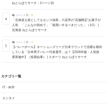
ねとらぼリサーチ：2ページ目
コメント数：
5
4
「北海道土産としてもセンス抜群」六花亭の“店舗限定”お菓子が
人気 「こんなの初めて」「箱買いするべきだった」（1/2） |
北海道 ねとらぼリサーチ
コメント数：
3
5
【バレーボール】ネーションズリーグ日本ラウンドで活躍を期待
している「日本男子バレー代表選手」は？【2026年版・人気投
票実施中】（投票結果） | スポーツ ねとらぼリサーチ
カテゴリ一覧
IT・科学
エンタメ