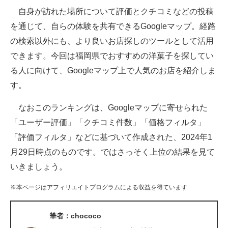
自身が訪れた場所について評価とクチコミなどの投稿
ITの今と未来を見通す
を通じて、自らの体験を共有できるGoogleマップ。経路
の検索以外にも、より良いお店探しのツールとして活用
スマホと通信の最新トレンド
できます。今回は福岡県でおすすめの洋菓子を探してい
進化するPCとデバイスの未来
る人に向けて、Googleマップ上で人気のお店を紹介しま
す。
好きが集まる 比べて選べる
なおこのランキングは、Googleマップに寄せられた
ビジネスと働き方のヒント
「ユーザー評価」「クチコミ件数」「価格フィルタ」
AI活用のいまが分かる
「評価フィルタ」などに基づいて作成された、2024年1
月29日時点のものです。ではさっそく上位の結果を見て
企業ITのトレンドを詳説
いきましょう。
経営リーダーのコミュニティ
※本ページはアフィリエイトプログラムによる収益を得ています
マーケ×ITの今がよく分かる
筆者：chococo
ITエンジニア向け専門サイト