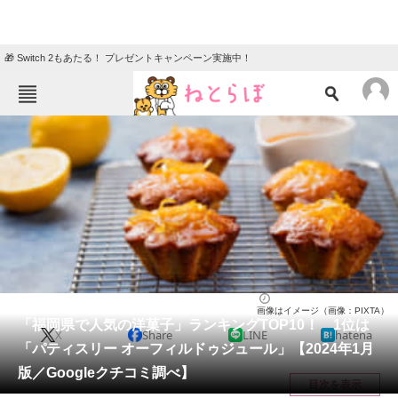
🎁 Switch 2もあたる！ プレゼントキャンペーン実施中！
ねとらぼメニュー
TOP
ニュース
エンタメ
クイズ
グルメ
地域
住まい
教育・育児
動物
リサーチ
福岡県
2024/01/29 18:45（公開）
画像はイメージ（画像：PIXTA）
会員記事
「福岡県で人気の洋菓子」ランキングTOP10！ 1位は
X
Share
LINE
hatena
「パティスリー オーフィルドゥジュール」【2024年1月
メディア
版／Googleクチコミ調べ】
目次を表示
注目記事を集めた総合ページ