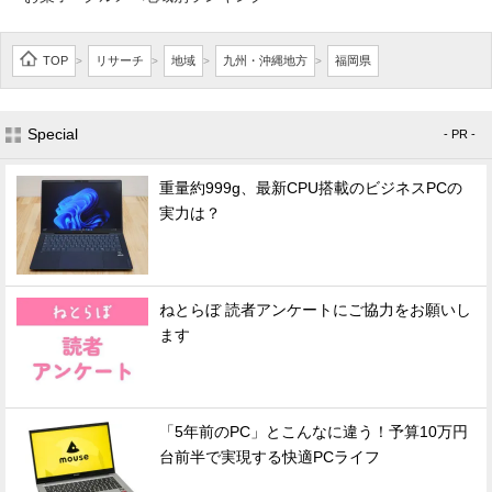
TOP
リサーチ
地域
九州・沖縄地方
福岡県
>
>
>
>
Special
- PR -
重量約999g、最新CPU搭載のビジネスPCの
実力は？
ねとらぼ 読者アンケートにご協力をお願いし
ます
「5年前のPC」とこんなに違う！予算10万円
台前半で実現する快適PCライフ