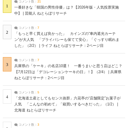
コメント数：
21
1
一番好きな「韓国の男性俳優」は？【2026年版・人気投票実施
中】 | 芸能人 ねとらぼリサーチ
コメント数：
7
2
「もっと早く買えば良かった」 カインズの“車内遮光カーテ
ン”が大人気 「プライバシーも保てて安心」「ぐっすり眠れま
した」（2/2） | ライフ ねとらぼリサーチ：2ページ目
コメント数：
7
3
兵庫県の「ケーキ」の名店10選！ 一番うまいと思う店はどこ？
【7月12日は「デコレーションケーキの日」！】（2/4） | 兵庫県
ねとらぼリサーチ：2ページ目
コメント数：
5
4
「北海道土産としてもセンス抜群」六花亭の“店舗限定”お菓子が
人気 「こんなの初めて」「箱買いするべきだった」（1/2） |
北海道 ねとらぼリサーチ
コメント数：
3