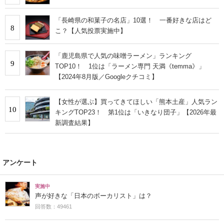
「長崎県の和菓子の名店」10選！ 一番好きな店はど
8
こ？【人気投票実施中】
「鹿児島県で人気の味噌ラーメン」ランキング
9
TOP10！ 1位は「ラーメン専門 天満《temma》」
【2024年8月版／Googleクチコミ】
【女性が選ぶ】買ってきてほしい「熊本土産」人気ラン
10
キングTOP23！ 第1位は「いきなり団子」【2026年最
新調査結果】
アンケート
実施中
声が好きな「日本のボーカリスト」は？
回答数：49461