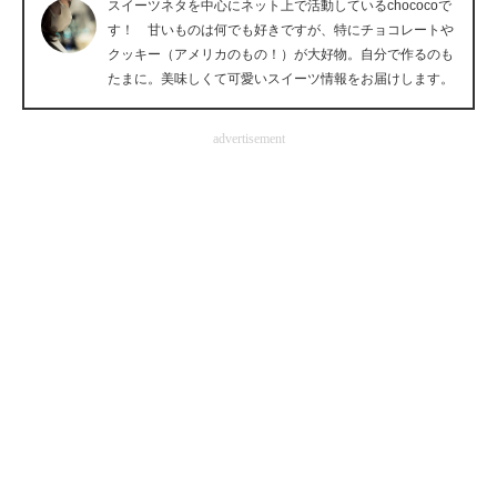
スイーツネタを中心にネット上で活動しているchococoで
企業向けIT製品の総合サイト
す！ 甘いものは何でも好きですが、特にチョコレートや
クッキー（アメリカのもの！）が大好物。自分で作るのも
IT製品の技術・比較・事例
たまに。美味しくて可愛いスイーツ情報をお届けします。
製造業のIT導入・活用を支援
advertisement
モノづくり技術者専門サイト
エレクトロニクス専門サイト
電子設計の基本と応用
エネルギーの専門メディア
建設×テクノロジーの最前線
ちょっと気になるネットの話題