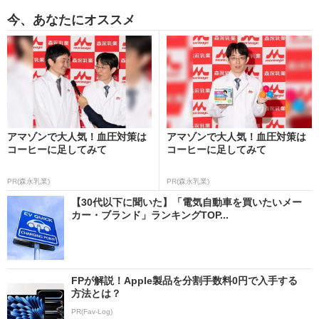
今、あなたにオススメ
アマゾンで大人気！血圧対策は
アマゾンで大人気！血圧対策は
コーヒーに足してみて
コーヒーに足してみて
PR(森永乳業)
PR(森永乳業)
【30代以下に聞いた】「電気自動車を買いたいメー
カー・ブランド」ランキングTOP...
FPが解説！Apple製品を分割手数料0円で入手する
方法とは？
PR(Fav-Log)