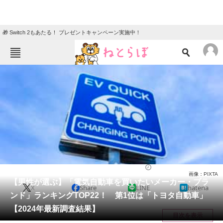
🎁 Switch 2もあたる！ プレゼントキャンペーン実施中！
ねとらぼメニュー
TOP
ニュース
エンタメ
クイズ
グルメ
地域
住まい
教育・育児
動物
リサーチ
自動車
2024/02/01 17:45（公開）
画像：PIXTA
会員記事
【男性が選ぶ】「電気自動車を買いたいメーカー・ブラ
X
Share
LINE
hatena
ンド」ランキングTOP22！ 第1位は「トヨタ自動車」
メディア
【2024年最新調査結果】
目次を表示
注目記事を集めた総合ページ