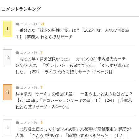
コメントランキング
コメント数：
21
1
一番好きな「韓国の男性俳優」は？【2026年版・人気投票実施
中】 | 芸能人 ねとらぼリサーチ
コメント数：
7
2
「もっと早く買えば良かった」 カインズの“車内遮光カーテ
ン”が大人気 「プライバシーも保てて安心」「ぐっすり眠れま
した」（2/2） | ライフ ねとらぼリサーチ：2ページ目
コメント数：
7
3
兵庫県の「ケーキ」の名店10選！ 一番うまいと思う店はどこ？
【7月12日は「デコレーションケーキの日」！】（2/4） | 兵庫県
ねとらぼリサーチ：2ページ目
コメント数：
5
4
「北海道土産としてもセンス抜群」六花亭の“店舗限定”お菓子が
人気 「こんなの初めて」「箱買いするべきだった」（1/2） |