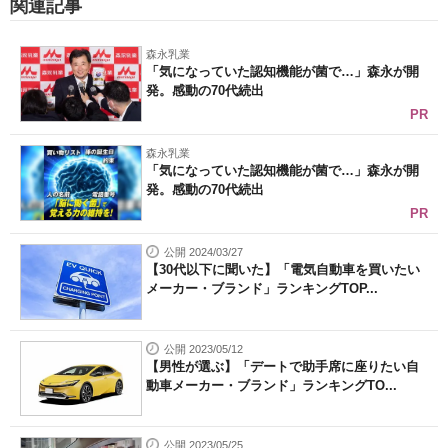
関連記事
森永乳業
「気になっていた認知機能が菌で…」森永が開
発。感動の70代続出
PR
森永乳業
「気になっていた認知機能が菌で…」森永が開
発。感動の70代続出
PR
公開 2024/03/27
【30代以下に聞いた】「電気自動車を買いたい
メーカー・ブランド」ランキングTOP...
公開 2023/05/12
【男性が選ぶ】「デートで助手席に座りたい自
動車メーカー・ブランド」ランキングTO...
公開 2023/05/25