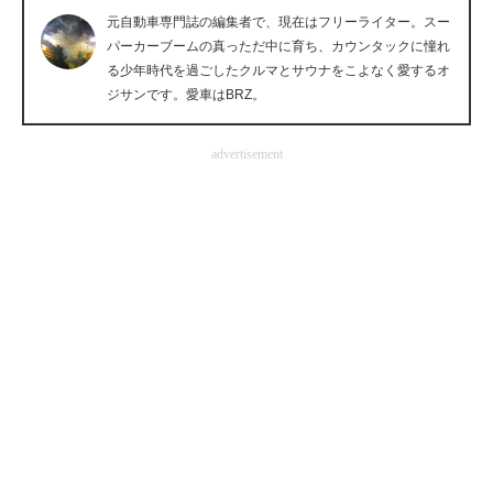
元自動車専門誌の編集者で、現在はフリーライター。スー
企業向けIT製品の総合サイト
パーカーブームの真っただ中に育ち、カウンタックに憧れ
る少年時代を過ごしたクルマとサウナをこよなく愛するオ
IT製品の技術・比較・事例
ジサンです。愛車はBRZ。
製造業のIT導入・活用を支援
advertisement
モノづくり技術者専門サイト
エレクトロニクス専門サイト
電子設計の基本と応用
エネルギーの専門メディア
建設×テクノロジーの最前線
ちょっと気になるネットの話題