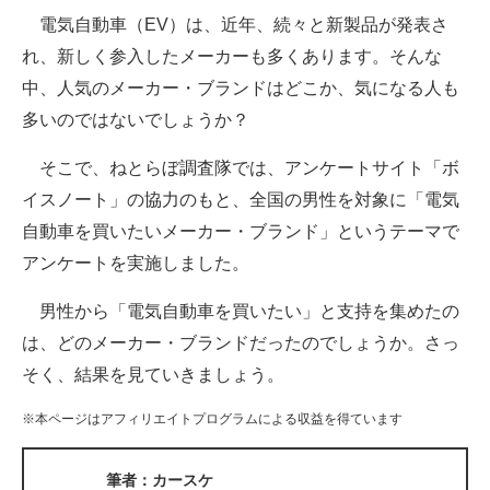
電気自動車（EV）は、近年、続々と新製品が発表さ
ITの今と未来を見通す
れ、新しく参入したメーカーも多くあります。そんな
中、人気のメーカー・ブランドはどこか、気になる人も
スマホと通信の最新トレンド
多いのではないでしょうか？
進化するPCとデバイスの未来
そこで、ねとらぼ調査隊では、アンケートサイト「ボ
好きが集まる 比べて選べる
イスノート」の協力のもと、全国の男性を対象に「電気
自動車を買いたいメーカー・ブランド」というテーマで
ビジネスと働き方のヒント
アンケートを実施しました。
AI活用のいまが分かる
男性から「電気自動車を買いたい」と支持を集めたの
企業ITのトレンドを詳説
は、どのメーカー・ブランドだったのでしょうか。さっ
そく、結果を見ていきましょう。
経営リーダーのコミュニティ
※本ページはアフィリエイトプログラムによる収益を得ています
マーケ×ITの今がよく分かる
ITエンジニア向け専門サイト
筆者：カースケ