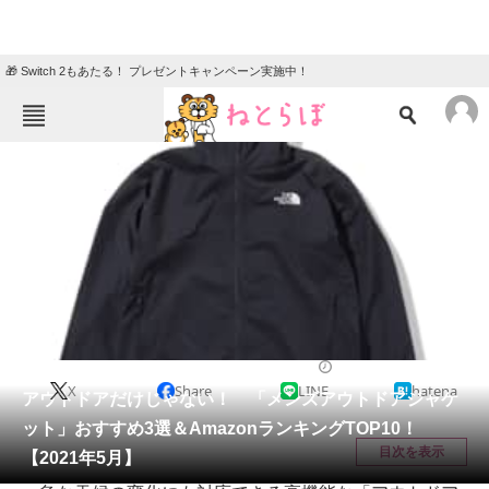
🎁 Switch 2もあたる！ プレゼントキャンペーン実施中！
ねとらぼメニュー
TOP
ニュース
エンタメ
クイズ
グルメ
地域
住まい
教育・育児
動物
リサーチ
ウェア
2021/05/25 20:20（公開）
X
Share
LINE
hatena
会員記事
アウトドアだけじゃない！ 「メンズアウトドアジャケ
ット」おすすめ3選＆AmazonランキングTOP10！
メディア
目次を表示
【2021年5月】
注目記事を集めた総合ページ