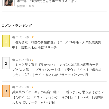
唯一無二の歌声だと思うボーカリストは？
回答数：8093
コメントランキング
コメント数：
21
1
一番好きな「韓国の男性俳優」は？【2026年版・人気投票実施
中】 | 芸能人 ねとらぼリサーチ
コメント数：
7
2
「もっと早く買えば良かった」 カインズの“車内遮光カーテ
ン”が大人気 「プライバシーも保てて安心」「ぐっすり眠れま
した」（2/2） | ライフ ねとらぼリサーチ：2ページ目
コメント数：
7
3
兵庫県の「ケーキ」の名店10選！ 一番うまいと思う店はどこ？
【7月12日は「デコレーションケーキの日」！】（2/4） | 兵庫県
ねとらぼリサーチ：2ページ目