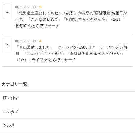
コメント数：
5
4
「北海道土産としてもセンス抜群」六花亭の“店舗限定”お菓子が
人気 「こんなの初めて」「箱買いするべきだった」（1/2） |
北海道 ねとらぼリサーチ
コメント数：
4
5
「車に常備しました」 カインズの“1980円クーラーバッグ”が評
判 「ちょうどいい大きさ」「保冷剤を止めるベルトが良い」
（1/5） | ライフ ねとらぼリサーチ
カテゴリ一覧
IT・科学
エンタメ
グルメ