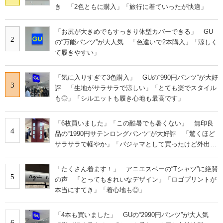
き 「2色ともに購入」「旅行に着ていったが快適」
「お尻が大きめでもすっきり体型カバーできる」 GU
2
の“万能パンツ”が大人気 「色違いで2本購入」「涼しく
て履きやすい」
「気に入りすぎて3色購入」 GUの“990円パンツ”が大好
3
評 「生地がサラサラで涼しい」「とても楽でスタイル
も◎」「シルエットも履き心地も最高です」
「6枚買いました」「この酷暑でも暑くない」 無印良
4
品の“1990円サテンロングパンツ”が大好評 「驚くほど
サラサラで軽やか」「パジャマとして買ったけど外出用
にした」
「たくさん着ます！」 アニエスベーの“Tシャツ”に絶賛
5
の声 「とってもきれいなデザイン」「ロゴプリントが
本当にすてき」「着心地も◎」
「4本も買いました」 GUの“2990円パンツ”が大人気
6