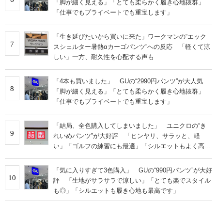
「脚が細く見える」「とても柔らかく履き心地抜群」
「仕事でもプライベートでも重宝します」
「生き延びたいから買いに来た」ワークマンの“エック
7
スシェルター暑熱αカーゴパンツ”への反応 「軽くて涼
しい」一方、耐久性を心配する声も
「4本も買いました」 GUの“2990円パンツ”が大人気
8
「脚が細く見える」「とても柔らかく履き心地抜群」
「仕事でもプライベートでも重宝します」
「結局、全色購入してしまいました」 ユニクロの“き
9
れいめパンツ”が大好評 「ヒンヤリ、サラッと、軽
い」「ゴルフの練習にも最適」「シルエットもよく高見
えする」
「気に入りすぎて3色購入」 GUの“990円パンツ”が大好
10
評 「生地がサラサラで涼しい」「とても楽でスタイル
も◎」「シルエットも履き心地も最高です」