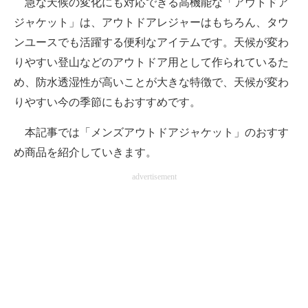
急な天候の変化にも対応できる高機能な「アウトドア
ジャケット」は、アウトドアレジャーはもちろん、タウ
ITの今と未来を見通す
ンユースでも活躍する便利なアイテムです。天候が変わ
スマホと通信の最新トレンド
りやすい登山などのアウトドア用として作られているた
め、防水透湿性が高いことが大きな特徴で、天候が変わ
進化するPCとデバイスの未来
りやすい今の季節にもおすすめです。
好きが集まる 比べて選べる
本記事では「メンズアウトドアジャケット」のおすす
ビジネスと働き方のヒント
め商品を紹介していきます。
AI活用のいまが分かる
advertisement
企業ITのトレンドを詳説
経営リーダーのコミュニティ
マーケ×ITの今がよく分かる
ITエンジニア向け専門サイト