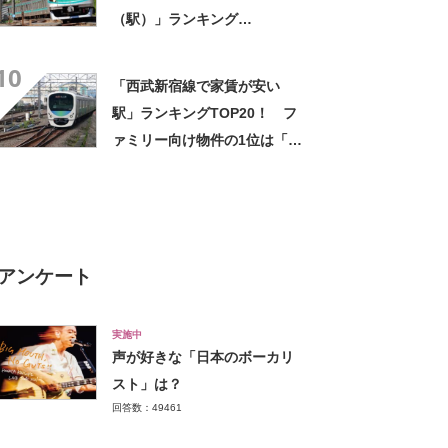
（駅）」ランキング
TOP19！ 第1位は「麻布十
10
番」【2026年最新調査結果】
「西武新宿線で家賃が安い
駅」ランキングTOP20！ フ
ァミリー向け物件の1位は「狭
山市駅」【2023年7月版／
LIFULL HOME'S】
アンケート
実施中
声が好きな「日本のボーカリ
スト」は？
回答数：49461