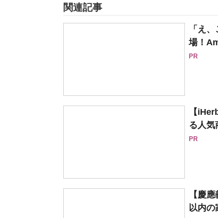
関連記事
「え、
場！Am
PR
【iH
る人気
PR
【慶應
以内の