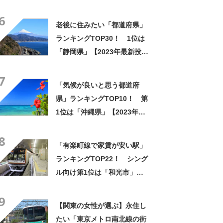
工が楽で簡単」「かなり庭が
6
スッキリ」
老後に住みたい「都道府県」
ランキングTOP30！ 1位は
「静岡県」【2023年最新投票
結果】
7
「気候が良いと思う都道府
県」ランキングTOP10！ 第
1位は「沖縄県」【2023年最
新調査結果】
8
「有楽町線で家賃が安い駅」
ランキングTOP22！ シング
ル向け第1位は「和光市」
【2023年5月19日データ】
9
【関東の女性が選ぶ】永住し
たい「東京メトロ南北線の街