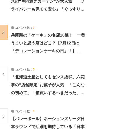
ズの“車内遮光カーテン”が大人気 「プ
ライバシーも保てて安心」「ぐっすり眠
れました」（2/2） | ライフ ねとらぼリ
サーチ：2ページ目
コメント数：
7
3
兵庫県の「ケーキ」の名店10選！ 一番
うまいと思う店はどこ？【7月12日は
「デコレーションケーキの日」！】
（2/4） | 兵庫県 ねとらぼリサーチ：2ペ
ージ目
コメント数：
5
4
「北海道土産としてもセンス抜群」六花
亭の“店舗限定”お菓子が人気 「こんな
の初めて」「箱買いするべきだった」
（1/2） | 北海道 ねとらぼリサーチ
コメント数：
3
5
【バレーボール】ネーションズリーグ日
本ラウンドで活躍を期待している「日本