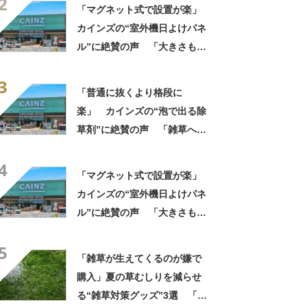
2
がわかりやすい」
「マグネット式で設置が楽」
カインズの“室外機日よけパネ
ル”に絶賛の声 「大きさもあ
って見た目もスッキリ」「割
3
としっかりしている」
「普通に抜くより格段に
楽」 カインズの“泡で出る除
草剤”に絶賛の声 「雑草への
吸着力良し」「かけたところ
4
がわかりやすい」
「マグネット式で設置が楽」
カインズの“室外機日よけパネ
ル”に絶賛の声 「大きさもあ
って見た目もスッキリ」「割
5
としっかりしている」
「雑草が生えてくるのが嫌で
購入」夏の草むしりを減らせ
る“雑草対策グッズ”3選 「施