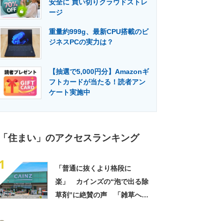
安全に 買い切りクラウドストレ
門メディア
建設×テクノロジーの最前線
ージ
重量約999g、最新CPU搭載のビ
ジネスPCの実力は？
【抽選で5,000円分】Amazonギ
フトカードが当たる！読者アン
ケート実施中
「住まい」のアクセスランキング
1
「普通に抜くより格段に
楽」 カインズの“泡で出る除
草剤”に絶賛の声 「雑草への
吸着力良し」「かけたところ