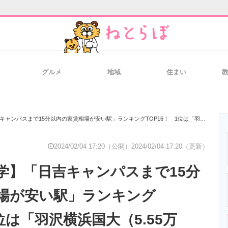
グルメ
地域
住まい
と未来を見通す
スマホと通信の最新トレンド
進化するPCとデ
15分以内の家賃相場が安い駅」ランキングTOP16！ 1位は「羽沢横浜国大（5.55万円）」【2024年最新調査結果】
のいまが分かる
企業ITのトレンドを詳説
経営リーダーの
2024/02/04 17:20（公開）
2024/02/04 17:20（更新）
学】「日吉キャンパスまで15分
T製品の総合サイト
IT製品の技術・比較・事例
製造業のIT導入
場が安い駅」ランキング
1位は「羽沢横浜国大（5.55万