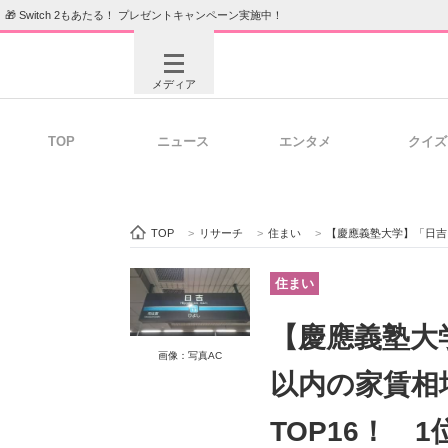
🎁 Switch 2もあたる！ プレゼントキャンペーン実施中！
メディア
TOP
ニュース
エンタメ
クイズ
注目記事を集めた総合ページ
ITの今
TOP
>
リサーチ
>
住まい
>
【慶應義塾大学】「日吉キャンパスまで
ビジネスと働き方のヒント
AI活用
住まい
【慶應義塾大
画像：写真AC
ITエンジニア向け専門サイト
企業向けI
以内の家賃相
TOP16！ 