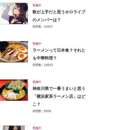
実施中
歌が上手だと思うホロライブ
のメンバーは？
回答数：23837
実施中
ラーメンって日本食？それと
も中華料理？
回答数：19643
実施中
神奈川県で一番うまいと思う
「横浜家系ラーメン店」はど
こ？
回答数：8506
実施中