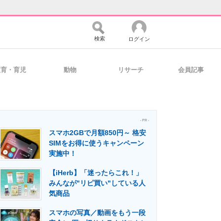
検索
ログイン
教育・育児
動物
リサーチ
会員記事
バイスの未来
好きが集まる 比べて選べる
- PR -
スマホ2GBで月額850円～ 格安
コミュニティ
マーケ×ITの今がよく分かる
SIMをお得に使うキャンペーン
実施中！
【iHerb】「迷ったらこれ！」
・活用を支援
みんなが"リピ買い"している人
気商品
スマホの写真／動画をもう一段