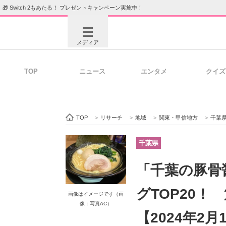
🎁 Switch 2もあたる！ プレゼントキャンペーン実施中！
メディア
TOP
ニュース
エンタメ
クイズ
注目記事を集めた総合ページ
ITの今
TOP
>
リサーチ
>
地域
>
関東・甲信地方
>
千葉
ビジネスと働き方のヒント
AI活用
千葉県
「千葉の豚骨
ITエンジニア向け専門サイト
企業向けI
グTOP20！
画像はイメージです（画
像：写真AC）
【2024年2