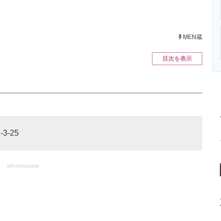
ニクス専門サイト
電子設計の基本と応用
エネルギーの専
MEN蔵
目次を表示
3-25
advertisement