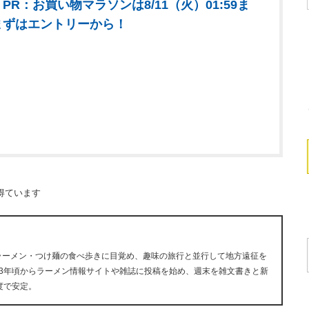
PR：お買い物マラソンは8/11（火）01:59ま
まずはエントリーから！
得ています
にラーメン・つけ麺の食べ歩きに目覚め、趣味の旅行と並行して地方遠征を
13年頃からラーメン情報サイトや雑誌に投稿を始め、週末を雑文書きと新
度で安定。