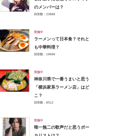
のメンバーは？
回答数：23888
実施中
ラーメンって日本食？それと
も中華料理？
回答数：19666
実施中
神奈川県で一番うまいと思う
「横浜家系ラーメン店」はど
こ？
回答数：8512
実施中
唯一無二の歌声だと思うボー
カリストは？