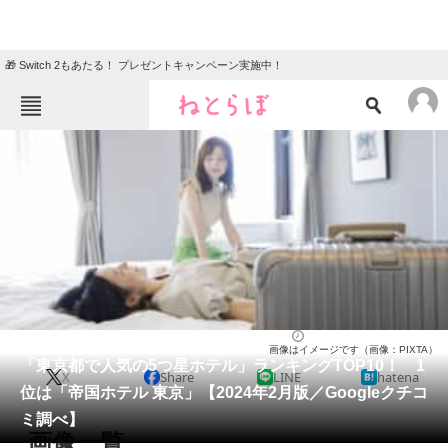
🎁 Switch 2もあたる！ プレゼントキャンペーン実施中！
ねとらぼメニュー
TOP
ニュース
エンタメ
クイズ
グルメ
地域
住まい
教育・育児
動物
リサーチ
東京都
2024/02/01 17:35（公開）
画像はイメージです（画像：PIXTA）
会員記事
「東京都で人気の5つ星ホテル」ランキングTOP10！ 1
X
Share
LINE
hatena
位は「帝国ホテル 東京」【2024年2月版／Googleクチコ
メディア
ミ調べ】
画像一覧
注目記事を集めた総合ページ