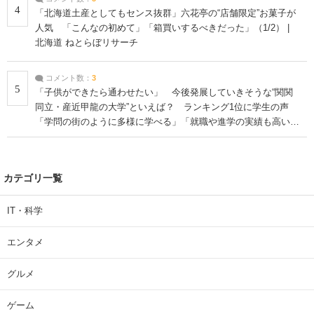
4
「北海道土産としてもセンス抜群」六花亭の“店舗限定”お菓子が
人気 「こんなの初めて」「箱買いするべきだった」（1/2） |
北海道 ねとらぼリサーチ
コメント数：
3
5
「子供ができたら通わせたい」 今後発展していきそうな“関関
同立・産近甲龍の大学”といえば？ ランキング1位に学生の声
「学問の街のように多様に学べる」「就職や進学の実績も高い」
| 大学 ねとらぼリサーチ
カテゴリ一覧
IT・科学
エンタメ
グルメ
ゲーム