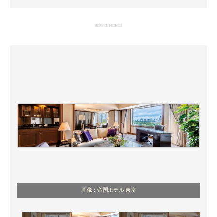
企業向けIT製品の総合サイト
advertisement
IT製品の技術・比較・事例
製造業のIT導入・活用を支援
モノづくり技術者専門サイト
エレクトロニクス専門サイト
電子設計の基本と応用
エネルギーの専門メディア
建設×テクノロジーの最前線
ちょっと気になるネットの話題
画像：帝国ホテル 東京