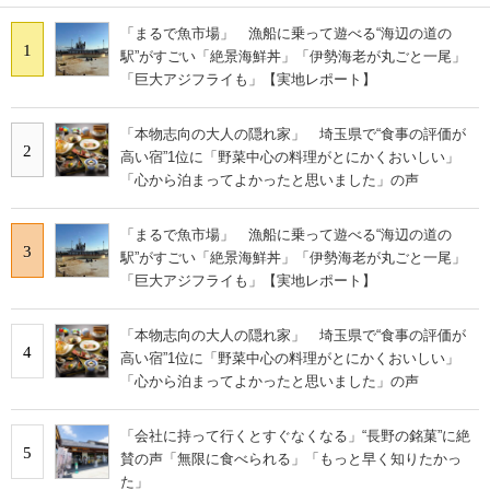
「まるで魚市場」 漁船に乗って遊べる“海辺の道の
1
駅”がすごい「絶景海鮮丼」「伊勢海老が丸ごと一尾」
「巨大アジフライも」【実地レポート】
「本物志向の大人の隠れ家」 埼玉県で“食事の評価が
2
高い宿”1位に「野菜中心の料理がとにかくおいしい」
「心から泊まってよかったと思いました」の声
「まるで魚市場」 漁船に乗って遊べる“海辺の道の
3
駅”がすごい「絶景海鮮丼」「伊勢海老が丸ごと一尾」
「巨大アジフライも」【実地レポート】
「本物志向の大人の隠れ家」 埼玉県で“食事の評価が
4
高い宿”1位に「野菜中心の料理がとにかくおいしい」
「心から泊まってよかったと思いました」の声
「会社に持って行くとすぐなくなる」“長野の銘菓”に絶
5
賛の声「無限に食べられる」「もっと早く知りたかっ
た」