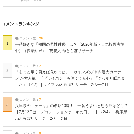
コメントランキング
コメント数：
20
1
一番好きな「韓国の男性俳優」は？【2026年版・人気投票実施
中】（投票結果） | 芸能人 ねとらぼリサーチ
コメント数：
7
2
「もっと早く買えば良かった」 カインズの“車内遮光カーテ
ン”が大人気 「プライバシーも保てて安心」「ぐっすり眠れま
した」（2/2） | ライフ ねとらぼリサーチ：2ページ目
コメント数：
7
3
兵庫県の「ケーキ」の名店10選！ 一番うまいと思う店はどこ？
【7月12日は「デコレーションケーキの日」！】（2/4） | 兵庫県
ねとらぼリサーチ：2ページ目
コメント数：
5