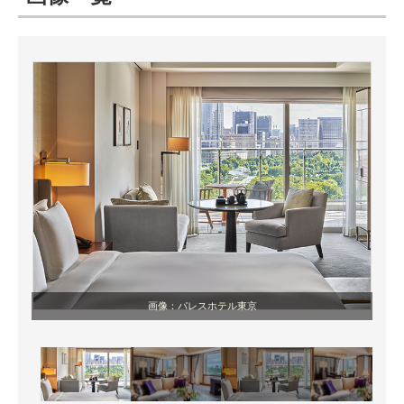
ITの今と未来を見通す
スマホと通信の最新トレンド
進化するPCとデバイスの未来
好きが集まる 比べて選べる
ビジネスと働き方のヒント
AI活用のいまが分かる
企業ITのトレンドを詳説
画像：パレスホテル東京
経営リーダーのコミュニティ
マーケ×ITの今がよく分かる
ITエンジニア向け専門サイト