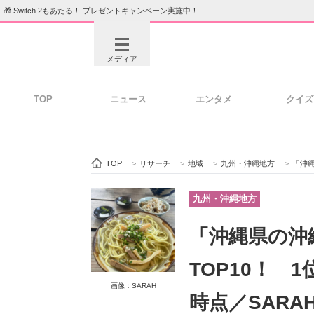
🎁 Switch 2もあたる！ プレゼントキャンペーン実施中！
メディア
TOP
ニュース
エンタメ
クイズ
注目記事を集めた総合ページ
ITの今
TOP
>
リサーチ
>
地域
>
九州・沖縄地方
>
「沖縄
ビジネスと働き方のヒント
AI活用
九州・沖縄地方
「沖縄県の沖
ITエンジニア向け専門サイト
企業向けI
TOP10！ 
画像：SARAH
時点／SARA