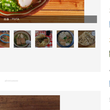
画像：PIXTA
advertisement