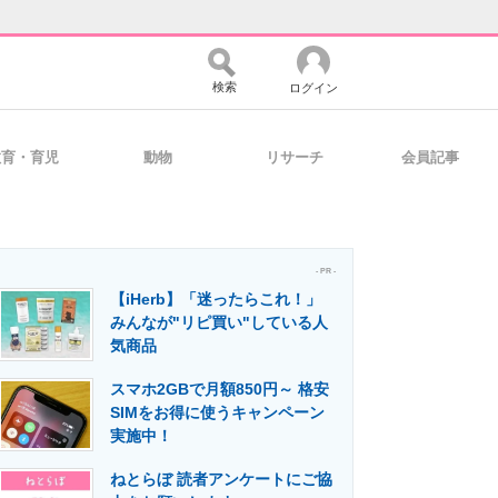
検索
ログイン
教育・育児
動物
リサーチ
会員記事
バイスの未来
好きが集まる 比べて選べる
- PR -
【iHerb】「迷ったらこれ！」
コミュニティ
マーケ×ITの今がよく分かる
みんなが"リピ買い"している人
気商品
スマホ2GBで月額850円～ 格安
・活用を支援
SIMをお得に使うキャンペーン
実施中！
ねとらぼ 読者アンケートにご協