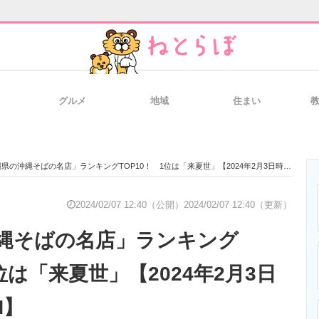
グルメ
地域
住まい
と未来を見通す
スマホと通信の最新トレンド
進化するPCとデ
県の沖縄そばの名店」ランキングTOP10！ 1位は「来夏世」【2024年2月3日時点／SARAH】
のいまが分かる
企業ITのトレンドを詳説
経営リーダーの
2024/02/07 12:40（公開）
2024/02/07 12:40（更新）
縄そばの名店」ランキング
T製品の総合サイト
IT製品の技術・比較・事例
製造業のIT導入
1位は「来夏世」【2024年2月3日
H】