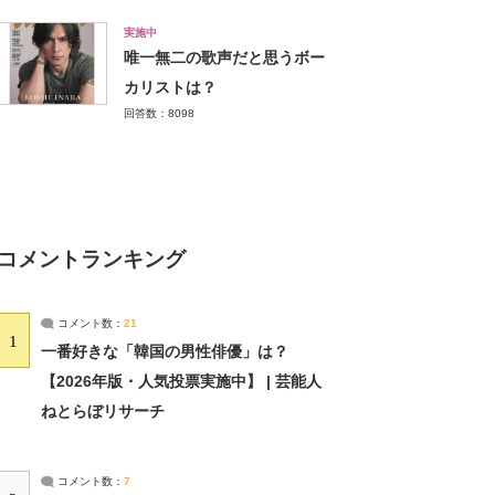
実施中
唯一無二の歌声だと思うボー
カリストは？
回答数：8098
コメントランキング
コメント数：
21
1
一番好きな「韓国の男性俳優」は？
【2026年版・人気投票実施中】 | 芸能人
ねとらぼリサーチ
コメント数：
7