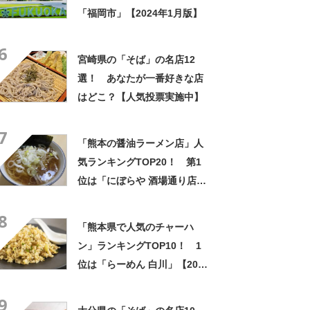
「福岡市」【2024年1月版】
6
宮崎県の「そば」の名店12
選！ あなたが一番好きな店
はどこ？【人気投票実施中】
7
「熊本の醤油ラーメン店」人
気ランキングTOP20！ 第1
位は「にぼらや 酒場通り店」
【2024年3月25日時点の評価
8
／ラーメンデータベース】
「熊本県で人気のチャーハ
ン」ランキングTOP10！ 1
位は「らーめん 白川」【2024
年6月版／Googleクチコミ調
9
べ】