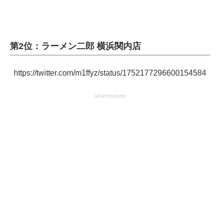
企業向けIT製品の総合サイト
IT製品の技術・比較・事例
第2位：ラーメン二郎 横浜関内店
製造業のIT導入・活用を支援
https://twitter.com/m1ffyz/status/1752177296600154584
モノづくり技術者専門サイト
advertisement
エレクトロニクス専門サイト
電子設計の基本と応用
エネルギーの専門メディア
建設×テクノロジーの最前線
ちょっと気になるネットの話題