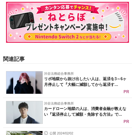
関連記事
渋谷法務総合事務所
リボ地獄から抜け出したい人は、返済を3～6ヶ
月停止して『大幅に減額してから返済す...
PR
渋谷法務総合事務所
カードローン地獄の人は、消費者金融が教えな
い『返済停止して減額・免除する方法』で...
PR
公開 2024/02/02