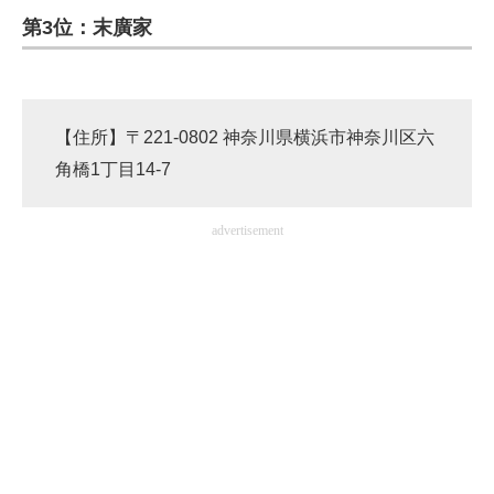
第3位：末廣家
ITの今と未来を見通す
スマホと通信の最新トレンド
【住所】〒221-0802 神奈川県横浜市神奈川区六
進化するPCとデバイスの未来
角橋1丁目14-7
好きが集まる 比べて選べる
advertisement
ビジネスと働き方のヒント
AI活用のいまが分かる
企業ITのトレンドを詳説
経営リーダーのコミュニティ
マーケ×ITの今がよく分かる
ITエンジニア向け専門サイト