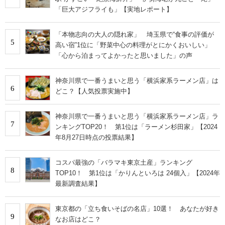
「巨大アジフライも」【実地レポート】
「本物志向の大人の隠れ家」 埼玉県で“食事の評価が
5
高い宿”1位に「野菜中心の料理がとにかくおいしい」
「心から泊まってよかったと思いました」の声
神奈川県で一番うまいと思う「横浜家系ラーメン店」は
6
どこ？【人気投票実施中】
神奈川県で一番うまいと思う「横浜家系ラーメン店」ラ
7
ンキングTOP20！ 第1位は「ラーメン杉田家」【2024
年8月27日時点の投票結果】
コスパ最強の「バラマキ東京土産」ランキング
8
TOP10！ 第1位は「かりんといろは 24個入」【2024年
最新調査結果】
東京都の「立ち食いそばの名店」10選！ あなたが好き
9
なお店はどこ？