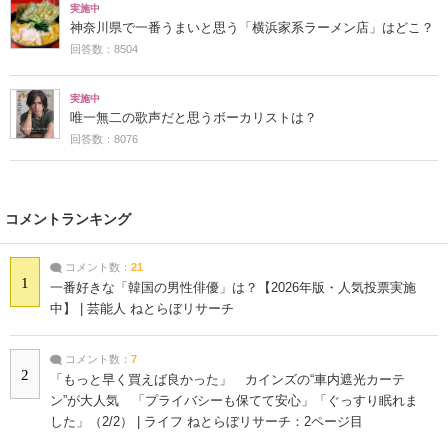
実施中
神奈川県で一番うまいと思う「横浜家系ラーメン店」はどこ？
回答数：8504
実施中
唯一無二の歌声だと思うボーカリストは？
回答数：8076
コメントランキング
コメント数：
21
1
一番好きな「韓国の男性俳優」は？【2026年版・人気投票実施
中】 | 芸能人 ねとらぼリサーチ
コメント数：
7
2
「もっと早く買えば良かった」 カインズの“車内遮光カーテ
ン”が大人気 「プライバシーも保てて安心」「ぐっすり眠れま
した」（2/2） | ライフ ねとらぼリサーチ：2ページ目