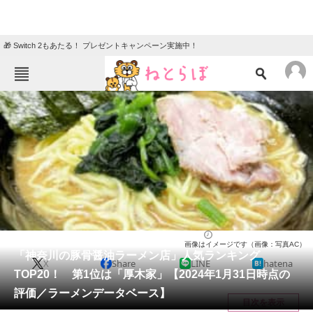
🎁 Switch 2もあたる！ プレゼントキャンペーン実施中！
ねとらぼメニュー
TOP
ニュース
エンタメ
クイズ
グルメ
地域
住まい
教育・育児
動物
リサーチ
神奈川県
2024/02/02 19:55（公開）
画像はイメージです（画像：写真AC）
会員記事
「神奈川の豚骨醤油ラーメン店」人気ランキング
X
Share
LINE
hatena
TOP20！ 第1位は「厚木家」【2024年1月31日時点の
メディア
評価／ラーメンデータベース】
目次を表示
注目記事を集めた総合ページ