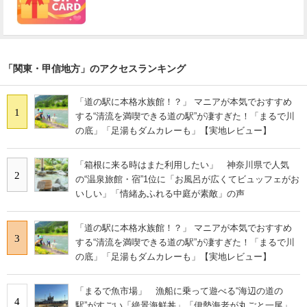
「関東・甲信地方」のアクセスランキング
「道の駅に本格水族館！？」 マニアが本気でおすすめ
1
する“清流を満喫できる道の駅”が凄すぎた！「まるで川
の底」「足湯もダムカレーも」【実地レビュー】
「箱根に来る時はまた利用したい」 神奈川県で人気
2
の“温泉旅館・宿”1位に「お風呂が広くてビュッフェがお
いしい」「情緒あふれる中庭が素敵」の声
「道の駅に本格水族館！？」 マニアが本気でおすすめ
3
する“清流を満喫できる道の駅”が凄すぎた！「まるで川
の底」「足湯もダムカレーも」【実地レビュー】
「まるで魚市場」 漁船に乗って遊べる“海辺の道の
4
駅”がすごい「絶景海鮮丼」「伊勢海老が丸ごと一尾」