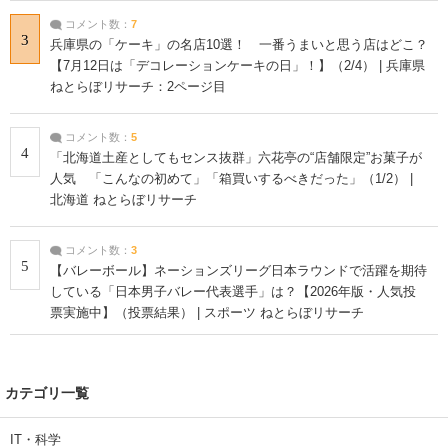
コメント数：
7
3
兵庫県の「ケーキ」の名店10選！ 一番うまいと思う店はどこ？
【7月12日は「デコレーションケーキの日」！】（2/4） | 兵庫県
ねとらぼリサーチ：2ページ目
コメント数：
5
4
「北海道土産としてもセンス抜群」六花亭の“店舗限定”お菓子が
人気 「こんなの初めて」「箱買いするべきだった」（1/2） |
北海道 ねとらぼリサーチ
コメント数：
3
5
【バレーボール】ネーションズリーグ日本ラウンドで活躍を期待
している「日本男子バレー代表選手」は？【2026年版・人気投
票実施中】（投票結果） | スポーツ ねとらぼリサーチ
カテゴリ一覧
IT・科学