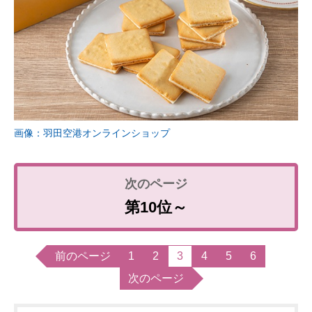
画像：羽田空港オンラインショップ
第10位～
前のページ
1
2
3
4
5
6
次のページ