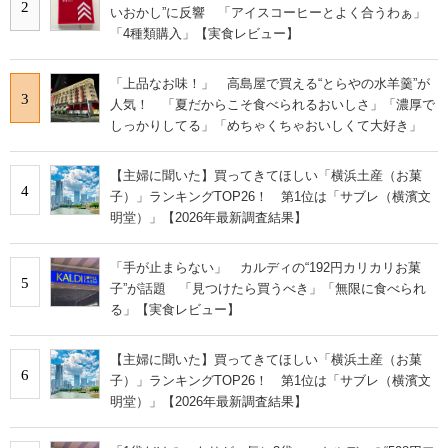
2
いおかし”に反響 「アイスコーヒーとよく合うわぁ」
「4種類購入」【実食レビュー】
「上品なお味！」 高島屋で買える“とらやの水羊羹”が
3
人気！ 「夏だからこそ食べられるおいしさ」「濃厚で
しっかりしてる」「めちゃくちゃおいしくて大好き」
【主婦に聞いた】買ってきてほしい「横浜土産（お菓
4
子）」ランキングTOP26！ 第1位は「サブレ（横濱文
明堂）」【2026年最新調査結果】
「手が止まらない」 カルディの“192円カリカリお菓
5
子”が話題 「見つけたら買うべき」「無限に食べられ
る」【実食レビュー】
【主婦に聞いた】買ってきてほしい「横浜土産（お菓
6
子）」ランキングTOP26！ 第1位は「サブレ（横濱文
明堂）」【2026年最新調査結果】