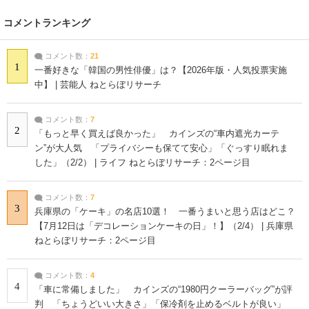
コメントランキング
コメント数：
21
1
一番好きな「韓国の男性俳優」は？【2026年版・人気投票実施
中】 | 芸能人 ねとらぼリサーチ
コメント数：
7
2
「もっと早く買えば良かった」 カインズの“車内遮光カーテ
ン”が大人気 「プライバシーも保てて安心」「ぐっすり眠れま
した」（2/2） | ライフ ねとらぼリサーチ：2ページ目
コメント数：
7
3
兵庫県の「ケーキ」の名店10選！ 一番うまいと思う店はどこ？
【7月12日は「デコレーションケーキの日」！】（2/4） | 兵庫県
ねとらぼリサーチ：2ページ目
コメント数：
4
4
「車に常備しました」 カインズの“1980円クーラーバッグ”が評
判 「ちょうどいい大きさ」「保冷剤を止めるベルトが良い」