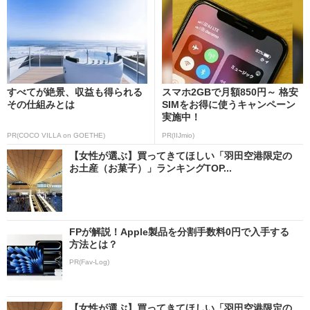
すべてが絶景、収益も得られる
スマホ2GBで月額850円～ 格安
その仕組みとは
SIMをお得に使うキャンペーン
実施中！
PR(COCO VILLA on GOETHE)
PR(IIJmio)
【女性が選ぶ】買ってきてほしい「羽田空港限定の
お土産（お菓子）」ランキングTOP...
FPが解説！Apple製品を分割手数料0円で入手する
方法とは？
PR(Fav-Log)
【女性が選ぶ】買ってきてほしい「羽田空港限定の