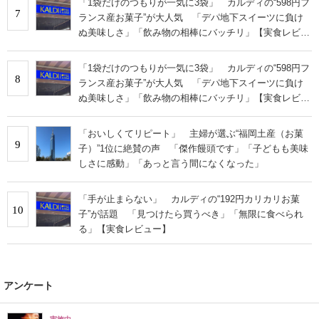
「1袋だけのつもりが一気に3袋」 カルディの“598円フ
7
ランス産お菓子”が大人気 「デパ地下スイーツに負け
ぬ美味しさ」「飲み物の相棒にバッチリ」【実食レビュ
ー】
「1袋だけのつもりが一気に3袋」 カルディの“598円フ
8
ランス産お菓子”が大人気 「デパ地下スイーツに負け
ぬ美味しさ」「飲み物の相棒にバッチリ」【実食レビュ
ー】
「おいしくてリピート」 主婦が選ぶ“福岡土産（お菓
9
子）”1位に絶賛の声 「傑作饅頭です」「子どもも美味
しさに感動」「あっと言う間になくなった」
「手が止まらない」 カルディの“192円カリカリお菓
10
子”が話題 「見つけたら買うべき」「無限に食べられ
る」【実食レビュー】
アンケート