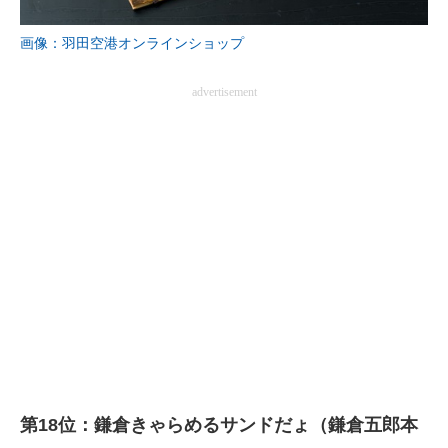
企業向けIT製品の総合サイト
画像：羽田空港オンラインショップ
IT製品の技術・比較・事例
advertisement
製造業のIT導入・活用を支援
モノづくり技術者専門サイト
エレクトロニクス専門サイト
電子設計の基本と応用
エネルギーの専門メディア
建設×テクノロジーの最前線
ちょっと気になるネットの話題
第18位：鎌倉きゃらめるサンドだょ（鎌倉五郎本