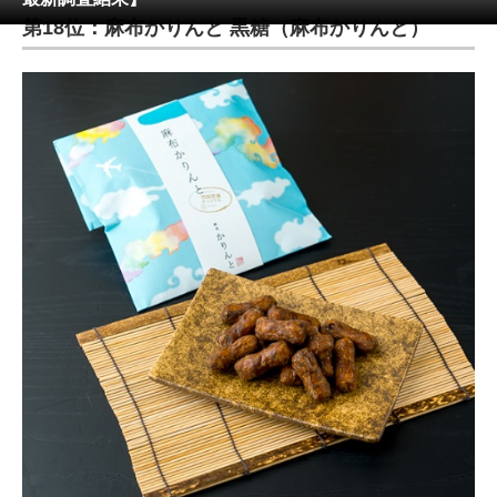
第18位：麻布かりんと 黒糖（麻布かりんと）
ITの今と未来を見通す
スマホと通信の最新トレンド
進化するPCとデバイスの未来
好きが集まる 比べて選べる
ビジネスと働き方のヒント
AI活用のいまが分かる
企業ITのトレンドを詳説
経営リーダーのコミュニティ
マーケ×ITの今がよく分かる
ITエンジニア向け専門サイト