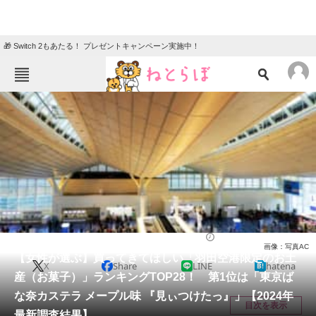
🎁 Switch 2もあたる！ プレゼントキャンペーン実施中！
ねとらぼメニュー
TOP
ニュース
エンタメ
クイズ
グルメ
地域
住まい
教育・育児
動物
リサーチ
お菓子
2024/02/11 14:00（公開）
画像：写真AC
会員記事
【女性が選ぶ】買ってきてほしい「羽田空港限定のお土
X
Share
LINE
hatena
産（お菓子）」ランキングTOP28！ 第1位は「東京ば
メディア
な奈カステラ メープル味 『見ぃつけたっ』」【2024年
目次を表示
最新調査結果】
注目記事を集めた総合ページ