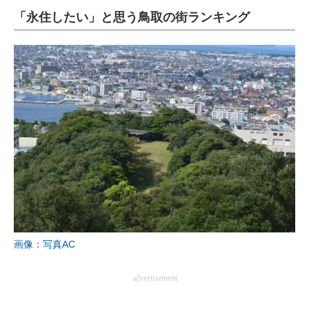
「永住したい」と思う鳥取の街ランキング
ITの今と未来を見通す
スマホと通信の最新トレンド
進化するPCとデバイスの未来
好きが集まる 比べて選べる
ビジネスと働き方のヒント
AI活用のいまが分かる
企業ITのトレンドを詳説
経営リーダーのコミュニティ
画像：写真AC
マーケ×ITの今がよく分かる
advertisement
ITエンジニア向け専門サイト