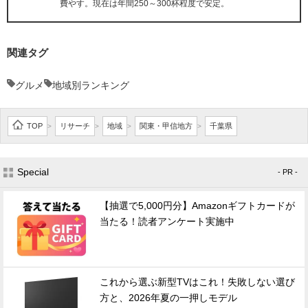
費やす。現在は年間250～300杯程度で安定。
関連タグ
グルメ
地域別ランキング
TOP
リサーチ
地域
関東・甲信地方
千葉県
>
>
>
>
Special
- PR -
【抽選で5,000円分】Amazonギフトカードが
当たる！読者アンケート実施中
これから選ぶ新型TVはこれ！失敗しない選び
方と、2026年夏の一押しモデル