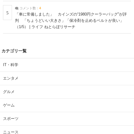
コメント数：
4
5
「車に常備しました」 カインズの“1980円クーラーバッグ”が評
判 「ちょうどいい大きさ」「保冷剤を止めるベルトが良い」
（1/5） | ライフ ねとらぼリサーチ
カテゴリ一覧
IT・科学
エンタメ
グルメ
ゲーム
スポーツ
ニュース