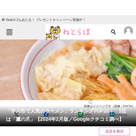
🎁 Switch 2もあたる！ プレゼントキャンペーン実施中！
ねとらぼメニュー
TOP
ニュース
エンタメ
クイズ
グルメ
地域
住まい
教育・育児
動物
リサーチ
千葉県
2024/02/23 13:00（公開）
画像はイメージです（画像：PIXTA)
会員記事
「市川市で人気のラーメン」ランキングTOP20！ 1位
X
Share
LINE
hatena
は「鷹の爪」【2024年2月版／Googleクチコミ調べ】
メディア
目次を表示
注目記事を集めた総合ページ