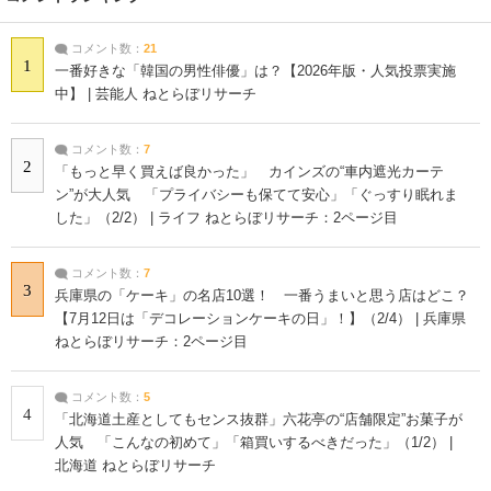
コメント数：
21
1
一番好きな「韓国の男性俳優」は？【2026年版・人気投票実施
中】 | 芸能人 ねとらぼリサーチ
コメント数：
7
2
「もっと早く買えば良かった」 カインズの“車内遮光カーテ
ン”が大人気 「プライバシーも保てて安心」「ぐっすり眠れま
した」（2/2） | ライフ ねとらぼリサーチ：2ページ目
コメント数：
7
3
兵庫県の「ケーキ」の名店10選！ 一番うまいと思う店はどこ？
【7月12日は「デコレーションケーキの日」！】（2/4） | 兵庫県
ねとらぼリサーチ：2ページ目
コメント数：
5
4
「北海道土産としてもセンス抜群」六花亭の“店舗限定”お菓子が
人気 「こんなの初めて」「箱買いするべきだった」（1/2） |
北海道 ねとらぼリサーチ