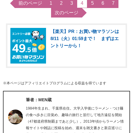
前のページ
1
2
3
4
5
6
7
次のページ
【楽天】PR：お買い物マラソンは
8/11（火）01:59まで！ まずはエ
ントリーから！
※本ページはアフィリエイトプログラムによる収益を得ています
筆者：MEN蔵
1984年生まれ、千葉県在住。大学入学後にラーメン・つけ麺
の食べ歩きに目覚め、趣味の旅行と並行して地方遠征を開始
（47都道府県制覇まであと少し）。2013年頃からラーメン情
報サイトや雑誌に投稿を始め、週末を雑文書きと新店巡りに