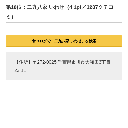
第10位：二九八家 いわせ（4.1pt／1207クチコ
ITの今と未来を見通す
ミ）
スマホと通信の最新トレンド
進化するPCとデバイスの未来
食べログで「二九八家 いわせ」を検索
好きが集まる 比べて選べる
ビジネスと働き方のヒント
【住所】〒272-0025 千葉県市川市大和田3丁目
23-11
AI活用のいまが分かる
企業ITのトレンドを詳説
経営リーダーのコミュニティ
マーケ×ITの今がよく分かる
ITエンジニア向け専門サイト