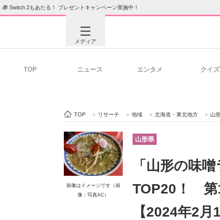
🎁 Switch 2もあたる！ プレゼントキャンペーン実施中！
メディア
TOP
ニュース
エンタメ
クイズ
注目記事を集めた総合ページ
ITの今
TOP
>
リサーチ
>
地域
>
北海道・東北地方
>
山
ビジネスと働き方のヒント
AI活用
山形県
「山形の味噌
ITエンジニア向け専門サイト
企業向けI
TOP20！ 
画像はイメージです（画
像：写真AC）
【2024年2