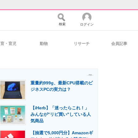
検索
ログイン
教育・育児
動物
リサーチ
会員記事
バイスの未来
好きが集まる 比べて選べる
- PR -
重量約999g、最新CPU搭載のビ
コミュニティ
マーケ×ITの今がよく分かる
ジネスPCの実力は？
【iHerb】「迷ったらこれ！」
・活用を支援
みんなが"リピ買い"している人
気商品
【抽選で5,000円分】Amazonギ