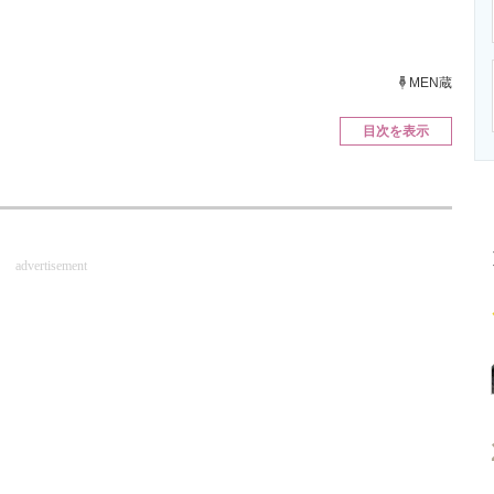
ニクス専門サイト
電子設計の基本と応用
エネルギーの専
MEN蔵
目次を表示
advertisement