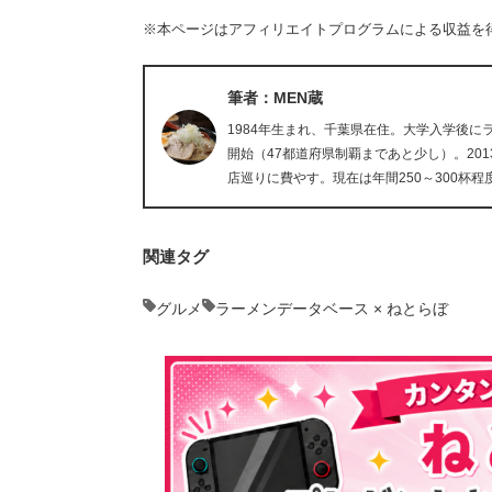
※本ページはアフィリエイトプログラムによる収益を
筆者：MEN蔵
1984年生まれ、千葉県在住。大学入学後
開始（47都道府県制覇まであと少し）。20
店巡りに費やす。現在は年間250～300杯程
関連タグ
グルメ
ラーメンデータベース × ねとらぼ