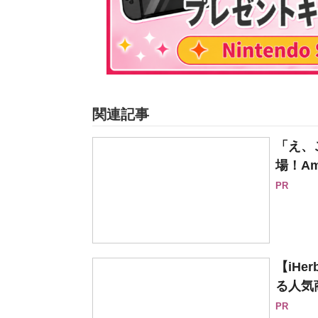
関連記事
「え、
場！Am
PR
【iH
る人気
PR