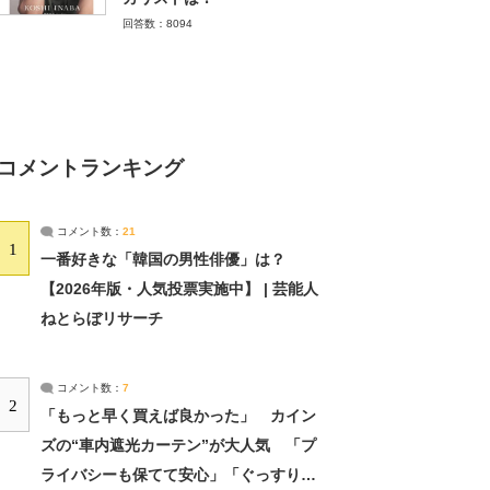
回答数：8094
コメントランキング
コメント数：
21
1
一番好きな「韓国の男性俳優」は？
【2026年版・人気投票実施中】 | 芸能人
ねとらぼリサーチ
コメント数：
7
2
「もっと早く買えば良かった」 カイン
ズの“車内遮光カーテン”が大人気 「プ
ライバシーも保てて安心」「ぐっすり眠