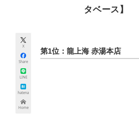
モノづくり技術者専門サイト
エレクトロ
タベース】
ちょっと気になるネットの話題
X
第1位：龍上海 赤湯本店
Share
LINE
hatena
Home