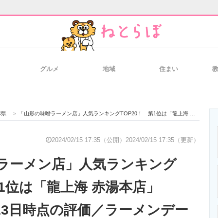
グルメ
地域
住まい
と未来を見通す
スマホと通信の最新トレンド
進化するPCとデ
形県
>
「山形の味噌ラーメン店」人気ランキングTOP20！ 第1位は「龍上海 赤湯本店」【2024年2月13日時点の評価／ラーメンデータベース】
のいまが分かる
企業ITのトレンドを詳説
経営リーダーの
2024/02/15 17:35（公開）
2024/02/15 17:35（更新）
ラーメン店」人気ランキング
T製品の総合サイト
IT製品の技術・比較・事例
製造業のIT導入
第1位は「龍上海 赤湯本店」
月13日時点の評価／ラーメンデー