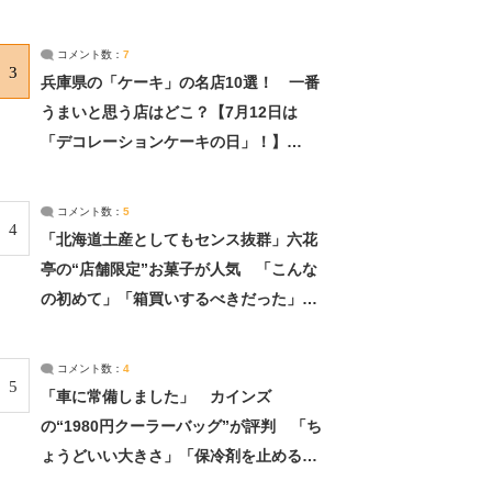
れました」（2/2） | ライフ ねとらぼリ
サーチ：2ページ目
コメント数：
7
3
兵庫県の「ケーキ」の名店10選！ 一番
うまいと思う店はどこ？【7月12日は
「デコレーションケーキの日」！】
（2/4） | 兵庫県 ねとらぼリサーチ：2ペ
ージ目
コメント数：
5
4
「北海道土産としてもセンス抜群」六花
亭の“店舗限定”お菓子が人気 「こんな
の初めて」「箱買いするべきだった」
（1/2） | 北海道 ねとらぼリサーチ
コメント数：
4
5
「車に常備しました」 カインズ
の“1980円クーラーバッグ”が評判 「ち
ょうどいい大きさ」「保冷剤を止めるベ
ルトが良い」（1/5） | ライフ ねとらぼ