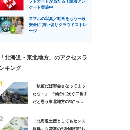
フトカードが当たる！読者アン
門メディア
建設×テクノロジーの最前線
ケート実施中
スマホの写真／動画をもう一段
安全に 買い切りクラウドストレ
ージ
「北海道・東北地方」のアクセスラ
ンキング
1
「駅前だば都会さなってまっ
たな～」 “仙台に次ぐ二番手
だと思う東北地方の街”っ
て？ ランキング上位に「ち
2
ょうどよく都会と田舎が混じ
「北海道土産としてもセンス
ってる」「コンパクトにまと
抜群」六花亭の“店舗限定”お