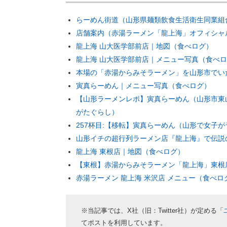
らーめん街道（山形県麺類飲食生活衛生同業組
店舗案内（赤湯ラーメン「龍上海」オフィシャ
龍上海 山大医学部前店｜地図（食べログ）
龍上海 山大医学部前店｜メニュー写真（食べ
本場の「赤湯からみそラーメン」を山形市でいただけ
寅真らーめん｜メニュー写真（食べログ）
【山形ラーメンレポ】寅真らーめん（山形市東
がたぐらし）
257杯目:【移転】寅真らーめん（山形で女子
山形イチの超行列ラーメン店『龍上海』で伝説
龍上海 東根店｜地図（食べログ）
【東根】赤湯からみそラーメン「龍上海」東根店に
赤湯ラーメン 龍上海 米沢店 メニュー（食べロ
※当記事では、X社（旧：Twitter社）が定める「
てポストを利用しています。