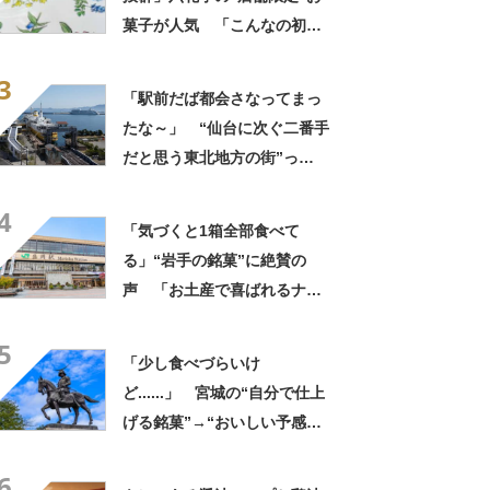
まったいい街」の声
菓子が人気 「こんなの初め
て」「箱買いするべきだっ
3
た」
「駅前だば都会さなってまっ
たな～」 “仙台に次ぐ二番手
だと思う東北地方の街”っ
て？ ランキング上位に「ち
4
ょうどよく都会と田舎が混じ
「気づくと1箱全部食べて
ってる」「コンパクトにまと
る」“岩手の銘菓”に絶賛の
まったいい街」の声
声 「お土産で喜ばれるナン
バーワン」「会社や友達から
5
毎回大好評」
「少し食べづらいけ
ど......」 宮城の“自分で仕上
げる銘菓”→“おいしい予感し
かしない姿”に「シンプルなの
6
にやたら満足度◎」「キレイ