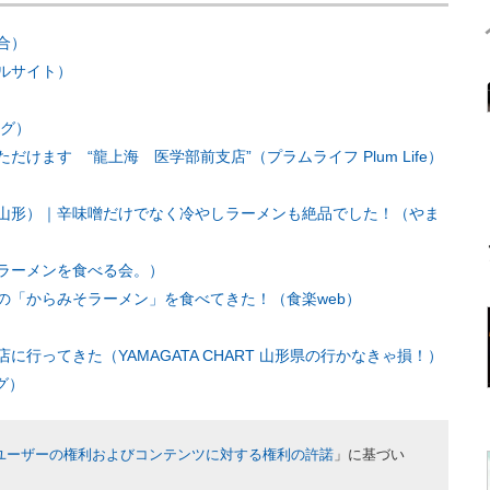
合）
ルサイト）
ログ）
ます “龍上海 医学部前支店”（プラムライフ Plum Life）
山形）｜辛味噌だけでなく冷やしラーメンも絶品でした！（やま
がラーメンを食べる会。）
の「からみそラーメン」を食べてきた！（食楽web）
行ってきた（YAMAGATA CHART 山形県の行かなきゃ損！）
グ）
ユーザーの権利およびコンテンツに対する権利の許諾
」に基づい