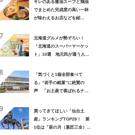
キレのある醤油スープと鶏油
に食べるのは不可能」
でまとめた完成度の高い一杯
が味わえるお店などを紹
介！ 青森県の「醤油ラーメ
7
ン」の名店10選！
北海道グルメが勢ぞろい！
「北海道のスーパーマーケッ
ト」10選 地元民が通う人気
店とは？
8
「気づくと1箱全部食べて
る」“岩手の銘菓”に絶賛の
声 「お土産で喜ばれるナン
バーワン」「会社や友達から
9
毎回大好評」
買ってきてほしい「仙台土
産」ランキングTOP28！ 第
1位は「萩の月（菓匠三全）」