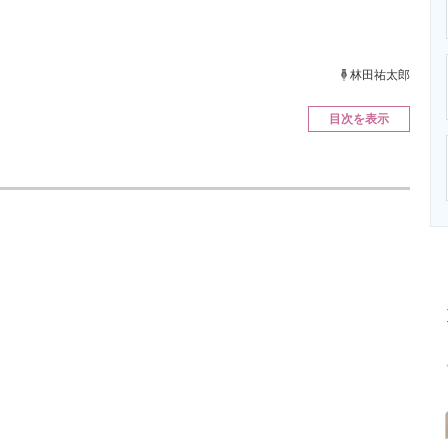
ニクス専門サイト
電子設計の基本と応用
エネルギーの専
林田祐太郎
目次を表示