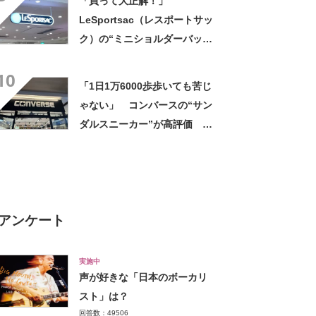
「買って大正解！」
LeSportsac（レスポートサッ
ク）の“ミニショルダーバッ
グ”が高評価 「軽いし、しっ
10
かりした作り」「持っている
「1日1万6000歩歩いても苦じ
だけで気分があがる」
ゃない」 コンバースの“サン
ダルスニーカー”が高評価
「今まで履いてきた厚底の中
で1番軽い」「身長盛れる」
アンケート
実施中
声が好きな「日本のボーカリ
スト」は？
回答数：49506