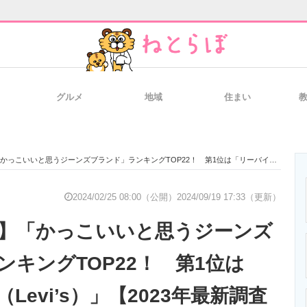
グルメ
地域
住まい
と未来を見通す
スマホと通信の最新トレンド
進化するPCとデ
いいと思うジーンズブランド」ランキングTOP22！ 第1位は「リーバイス（Levi’s）」【2023年最新調査結果】
のいまが分かる
企業ITのトレンドを詳説
経営リーダーの
2024/02/25 08:00（公開）
2024/09/19 17:33（更新）
ぶ】「かっこいいと思うジーンズ
T製品の総合サイト
IT製品の技術・比較・事例
製造業のIT導入
ンキングTOP22！ 第1位は
Levi’s）」【2023年最新調査