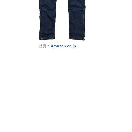
出典：
Amazon.co.jp