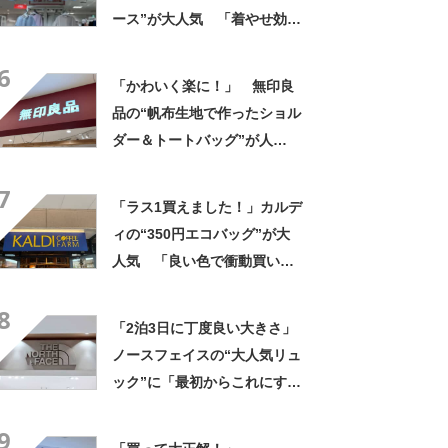
ース”が大人気 「着やせ効果
抜群」「1枚でもオシャレ」
6
「可愛いと褒められました」
「かわいく楽に！」 無印良
品の“帆布生地で作ったショル
ダー＆トートバッグ”が人
気！ 「大容量で、両手が空
7
く」「ショルダーで斜めにか
「ラス1買えました！」カルデ
けられるし、トートでも様に
ィの“350円エコバッグ”が大
なる！」
人気 「良い色で衝動買い」
「結局これが一番使いやす
8
い」
「2泊3日に丁度良い大きさ」
ノースフェイスの“大人気リュ
ック”に「最初からこれにすれ
ばよかった」「男女問わず使
9
える」の声