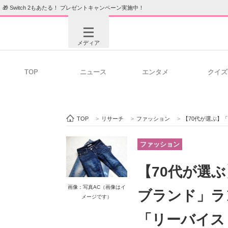
🎁 Switch 2もあたる！ プレゼントキャンペーン実施中！
メディア
TOP
ニュース
エンタメ
クイズ
注目記事を集めた総合ページ
ITの今
TOP
>
リサーチ
>
ファッション
>
【70代が選ぶ】「かっこ
ビジネスと働き方のヒント
AI活用
ファッション
【70代が選
ITエンジニア向け専門サイト
企業向けI
画像：写真AC（画像はイ
ブランド」ラ
メージです）
「リーバイス（