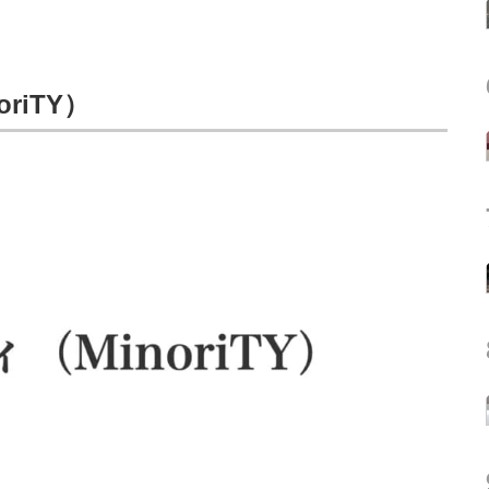
riTY）