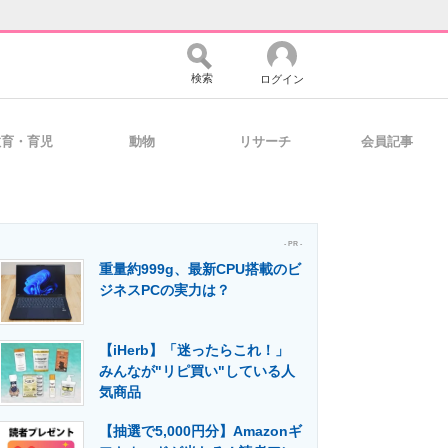
検索
ログイン
教育・育児
動物
リサーチ
会員記事
バイスの未来
好きが集まる 比べて選べる
- PR -
重量約999g、最新CPU搭載のビ
コミュニティ
マーケ×ITの今がよく分かる
ジネスPCの実力は？
【iHerb】「迷ったらこれ！」
・活用を支援
みんなが"リピ買い"している人
気商品
【抽選で5,000円分】Amazonギ