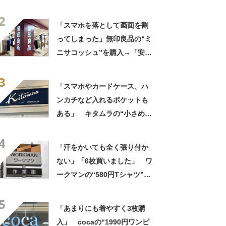
ランク上に変身」「マグカッ
2
プ型のポーチも可愛い」「た
「スマホを落として画面を割
くさん入れても肩が痛くなら
ってしまった」無印良品の“ミ
ない」
ニサコッシュ”を購入→「安心
して持ち歩ける」ように
3
「付けているのを忘れるくら
「スマホやカードケース、ハ
い軽い」など好評
ンカチなど入れるポケットも
ある」 キタムラの“小さめシ
ョルダーバッグ”が好評 「と
4
ても重宝しています！」「軽
「汗をかいても全く張り付か
くて使いやすい」
ない」「6枚買いました」 ワ
ークマンの“580円Tシャツ”が
安いのに優秀 「ひんやりし
5
た着心地が気持ちいい」「洗
「あまりにも着やすく3枚購
濯してもヘタらない」
入」 cocaの“1990円ワンピ