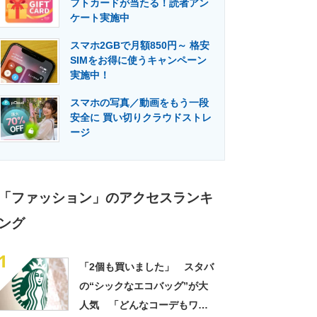
フトカードが当たる！読者アン
門メディア
建設×テクノロジーの最前線
ケート実施中
スマホ2GBで月額850円～ 格安
SIMをお得に使うキャンペーン
実施中！
スマホの写真／動画をもう一段
安全に 買い切りクラウドストレ
ージ
「ファッション」のアクセスランキ
ング
1
「2個も買いました」 スタバ
の“シックなエコバッグ”が大
人気 「どんなコーデもワン