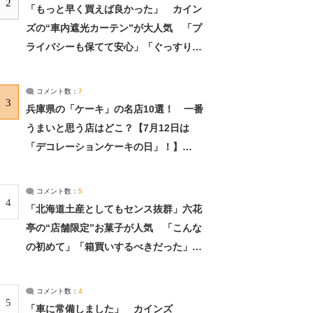
2
「もっと早く買えば良かった」 カイン
ズの“車内遮光カーテン”が大人気 「プ
ライバシーも保てて安心」「ぐっすり眠
れました」（2/2） | ライフ ねとらぼリ
サーチ：2ページ目
コメント数：
7
3
兵庫県の「ケーキ」の名店10選！ 一番
うまいと思う店はどこ？【7月12日は
「デコレーションケーキの日」！】
（2/4） | 兵庫県 ねとらぼリサーチ：2ペ
ージ目
コメント数：
5
4
「北海道土産としてもセンス抜群」六花
亭の“店舗限定”お菓子が人気 「こんな
の初めて」「箱買いするべきだった」
（1/2） | 北海道 ねとらぼリサーチ
コメント数：
4
5
「車に常備しました」 カインズ