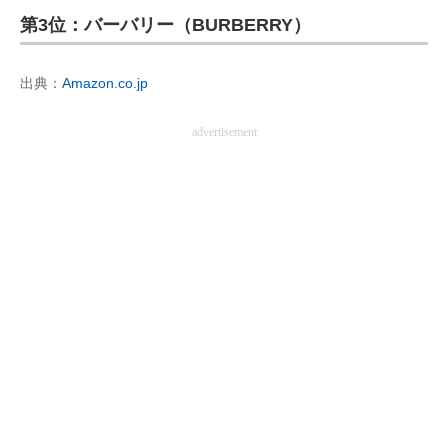
第3位：バーバリー（BURBERRY）
ITの今と未来を見通す
出典：
Amazon.co.jp
スマホと通信の最新トレンド
進化するPCとデバイスの未来
advertisement
好きが集まる 比べて選べる
ビジネスと働き方のヒント
AI活用のいまが分かる
企業ITのトレンドを詳説
経営リーダーのコミュニティ
マーケ×ITの今がよく分かる
ITエンジニア向け専門サイト