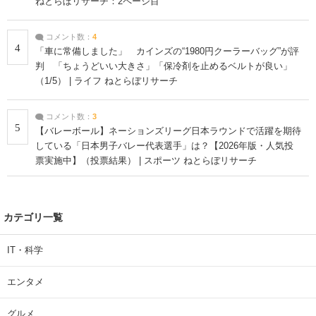
ねとらぼリサーチ：2ページ目
コメント数：
4
4
「車に常備しました」 カインズの“1980円クーラーバッグ”が評
判 「ちょうどいい大きさ」「保冷剤を止めるベルトが良い」
（1/5） | ライフ ねとらぼリサーチ
コメント数：
3
5
【バレーボール】ネーションズリーグ日本ラウンドで活躍を期待
している「日本男子バレー代表選手」は？【2026年版・人気投
票実施中】（投票結果） | スポーツ ねとらぼリサーチ
カテゴリ一覧
IT・科学
エンタメ
グルメ