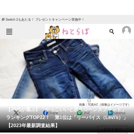
🎁 Switch 2もあたる！ プレゼントキャンペーン実施中！
ねとらぼメニュー
TOP
ニュース
エンタメ
クイズ
グルメ
地域
住まい
教育・育児
動物
リサーチ
ファッション
2024/02/25 08:00（公開）
画像：写真AC（画像はイメージです）
会員記事
【70代が選ぶ】「かっこいいと思うジーンズブランド」
X
Share
LINE
hatena
ランキングTOP22！ 第1位は「リーバイス（Levi’s）」
メディア
【2023年最新調査結果】
目次を表示
注目記事を集めた総合ページ