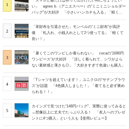
「スマホと鍵だけは持って出かけたい時にちょうどい
1
い」 agnes b.（アニエスべー）の“ミニミニショルダー
バッグ”が大好評 「小さいハンカチも入る」「軽くて
旅行でも活躍します
「革財布を引退させた」モンベルの“ミニ財布”が高評
2
価 「札入れ、小銭入れとして2つ使ってる」「軽くて
良い！」
「暑くてこのワンピしか着られない」 cocaの“1690円
3
ワンピース”が大好評 「涼しく着られて、シワがよら
ない素材感と薄さも◎」「大好きすぎて色違いも購入」
「Tシャツを超えています！」ユニクロの“サテンブラウ
4
ス”が話題 「4色購入しました！」「着てると必ず褒め
られる！！」
カインズで見つけた“148円バッグ”、実際に使ってみると
5
→想像以上に丈夫でたっぷり入る！ 「友人へのプレゼ
ントに4つ購入」という人も【使用レビュー】