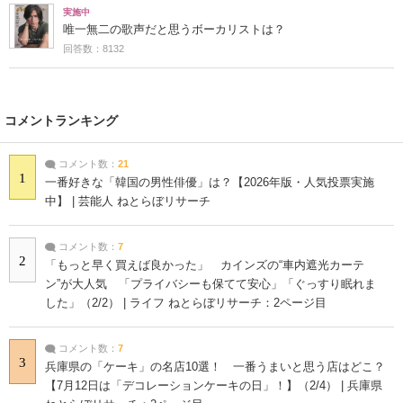
実施中
唯一無二の歌声だと思うボーカリストは？
回答数：8132
コメントランキング
コメント数：
21
1
一番好きな「韓国の男性俳優」は？【2026年版・人気投票実施
中】 | 芸能人 ねとらぼリサーチ
コメント数：
7
2
「もっと早く買えば良かった」 カインズの“車内遮光カーテ
ン”が大人気 「プライバシーも保てて安心」「ぐっすり眠れま
した」（2/2） | ライフ ねとらぼリサーチ：2ページ目
コメント数：
7
3
兵庫県の「ケーキ」の名店10選！ 一番うまいと思う店はどこ？
【7月12日は「デコレーションケーキの日」！】（2/4） | 兵庫県