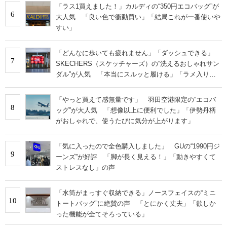
「ラス1買えました！」カルディの“350円エコバッグ”が
6
大人気 「良い色で衝動買い」「結局これが一番使いや
すい」
「どんなに歩いても疲れません」「ダッシュできる」
7
SKECHERS（スケッチャーズ）の“洗えるおしゃれサン
ダル”が人気 「本当にスルッと履ける」「ラメ入りで
高級感◎」「もっと早く出会いたかった」
「やっと買えて感無量です」 羽田空港限定の“エコバ
8
ッグ”が大人気 「想像以上に便利でした」「伊勢丹柄
がおしゃれで、使うたびに気分が上がります」
「気に入ったので全色購入しました」 GUの“1990円ジ
9
ーンズ”が好評 「脚が長く見える！」「動きやすくて
ストレスなし」の声
「水筒がまっすぐ収納できる」ノースフェイスの“ミニ
10
トートバッグ”に絶賛の声 「とにかく丈夫」「欲しか
った機能が全てそろっている」