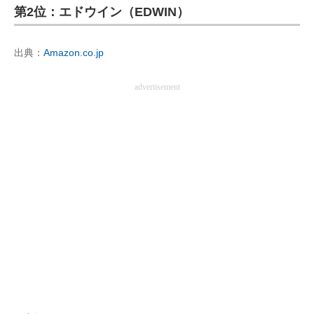
第2位：エドウイン（EDWIN）
企業向けIT製品の総合サイト
IT製品の技術・比較・事例
出典：
Amazon.co.jp
製造業のIT導入・活用を支援
advertisement
モノづくり技術者専門サイト
エレクトロニクス専門サイト
電子設計の基本と応用
エネルギーの専門メディア
建設×テクノロジーの最前線
ちょっと気になるネットの話題