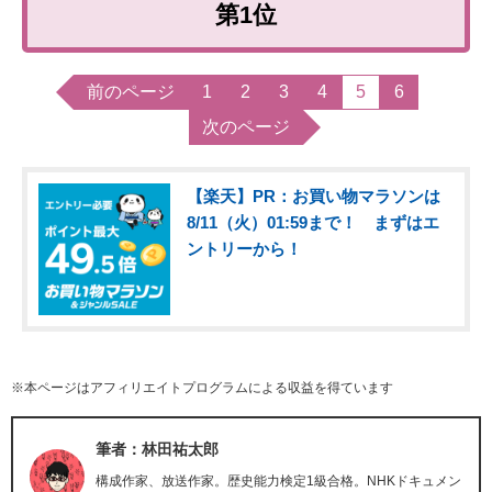
第1位
前のページ
1
2
3
4
5
6
次のページ
【楽天】PR：お買い物マラソンは
8/11（火）01:59まで！ まずはエ
ントリーから！
※本ページはアフィリエイトプログラムによる収益を得ています
筆者：林田祐太郎
構成作家、放送作家。歴史能力検定1級合格。NHKドキュメン