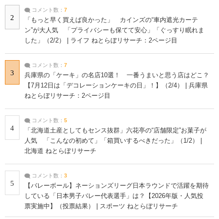
コメント数：
7
2
「もっと早く買えば良かった」 カインズの“車内遮光カーテ
ン”が大人気 「プライバシーも保てて安心」「ぐっすり眠れま
した」（2/2） | ライフ ねとらぼリサーチ：2ページ目
コメント数：
7
3
兵庫県の「ケーキ」の名店10選！ 一番うまいと思う店はどこ？
【7月12日は「デコレーションケーキの日」！】（2/4） | 兵庫県
ねとらぼリサーチ：2ページ目
コメント数：
5
4
「北海道土産としてもセンス抜群」六花亭の“店舗限定”お菓子が
人気 「こんなの初めて」「箱買いするべきだった」（1/2） |
北海道 ねとらぼリサーチ
コメント数：
3
5
【バレーボール】ネーションズリーグ日本ラウンドで活躍を期待
している「日本男子バレー代表選手」は？【2026年版・人気投
票実施中】（投票結果） | スポーツ ねとらぼリサーチ