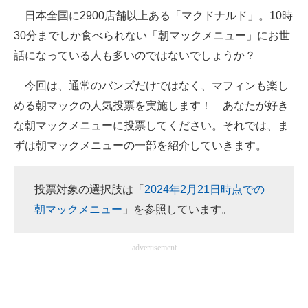
日本全国に2900店舗以上ある「マクドナルド」。10時
ITの今と未来を見通す
30分までしか食べられない「朝マックメニュー」にお世
話になっている人も多いのではないでしょうか？
スマホと通信の最新トレンド
今回は、通常のバンズだけではなく、マフィンも楽し
進化するPCとデバイスの未来
める朝マックの人気投票を実施します！ あなたが好き
好きが集まる 比べて選べる
な朝マックメニューに投票してください。それでは、ま
ずは朝マックメニューの一部を紹介していきます。
ビジネスと働き方のヒント
AI活用のいまが分かる
投票対象の選択肢は「
2024年2月21日時点での
企業ITのトレンドを詳説
朝マックメニュー
」を参照しています。
経営リーダーのコミュニティ
advertisement
マーケ×ITの今がよく分かる
ITエンジニア向け専門サイト