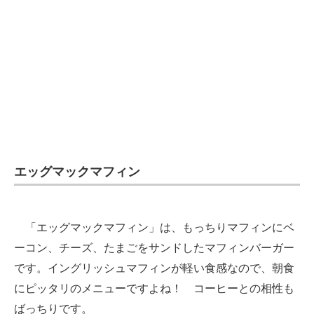
企業向けIT製品の総合サイト
IT製品の技術・比較・事例
製造業のIT導入・活用を支援
モノづくり技術者専門サイト
エレクトロニクス専門サイト
電子設計の基本と応用
エッグマックマフィン
エネルギーの専門メディア
「エッグマックマフィン」は、もっちりマフィンにベ
建設×テクノロジーの最前線
ーコン、チーズ、たまごをサンドしたマフィンバーガー
ちょっと気になるネットの話題
です。イングリッシュマフィンが軽い食感なので、朝食
にピッタリのメニューですよね！ コーヒーとの相性も
ばっちりです。