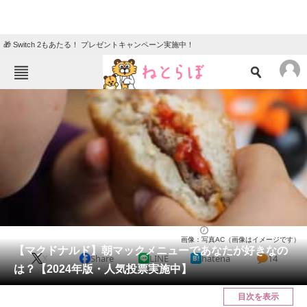
🎁 Switch 2もあたる！ プレゼントキャンペーン実施中！
ねとらぼメニュー
TOP
ニュース
エンタメ
クイズ
グルメ
地域
住まい
教育・育児
動物
リサーチ
チェーン店
2024/02/21 22:30（公開）
画像：写真AC（画像はイメージです）
会員記事
【マクドナルド】朝マックメニューであなたが好きなの
X
Share
LINE
hatena
14
は？【2024年版・人気投票実施中】
メディア
目次を表示
注目記事を集めた総合ページ