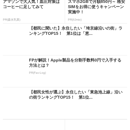
アマゾンで大人気！血圧対策は
スマホ2GBで月額850円～ 格安
コーヒーに足してみて
SIMをお得に使うキャンペーン
実施中！
PR(森永乳業)
PR(IIJmio)
【都民に聞いた】永住したい「埼京線沿いの街」ラ
ンキングTOP15！ 第1位は「恵...
FPが解説！Apple製品を分割手数料0円で入手する
方法とは？
PR(Fav-Log)
【都民女性が選ぶ】永住したい「東急池上線」沿い
の街ランキングTOP15！ 第1位...