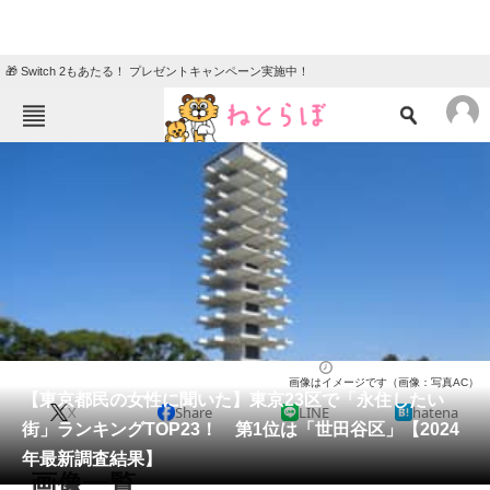
🎁 Switch 2もあたる！ プレゼントキャンペーン実施中！
ねとらぼメニュー
TOP
ニュース
エンタメ
クイズ
グルメ
地域
住まい
教育・育児
動物
リサーチ
ライフ
2024/03/01 19:25（公開）
画像はイメージです（画像：写真AC）
会員記事
【東京都民の女性に聞いた】東京23区で「永住したい
X
Share
LINE
hatena
街」ランキングTOP23！ 第1位は「世田谷区」【2024
メディア
年最新調査結果】
画像一覧
注目記事を集めた総合ページ