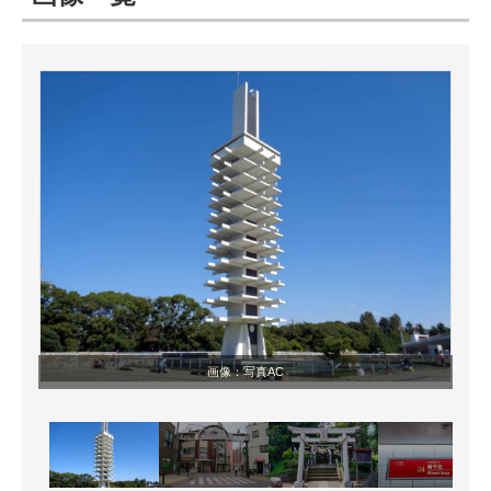
ITの今と未来を見通す
スマホと通信の最新トレンド
進化するPCとデバイスの未来
好きが集まる 比べて選べる
ビジネスと働き方のヒント
AI活用のいまが分かる
企業ITのトレンドを詳説
画像：写真AC
経営リーダーのコミュニティ
マーケ×ITの今がよく分かる
ITエンジニア向け専門サイト