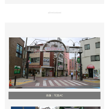
企業向けIT製品の総合サイト
advertisement
IT製品の技術・比較・事例
製造業のIT導入・活用を支援
モノづくり技術者専門サイト
エレクトロニクス専門サイト
電子設計の基本と応用
エネルギーの専門メディア
建設×テクノロジーの最前線
ちょっと気になるネットの話題
画像：写真AC