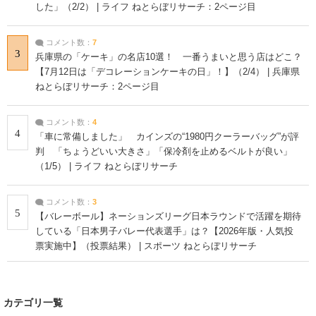
した」（2/2） | ライフ ねとらぼリサーチ：2ページ目
コメント数：
7
3
兵庫県の「ケーキ」の名店10選！ 一番うまいと思う店はどこ？
【7月12日は「デコレーションケーキの日」！】（2/4） | 兵庫県
ねとらぼリサーチ：2ページ目
コメント数：
4
4
「車に常備しました」 カインズの“1980円クーラーバッグ”が評
判 「ちょうどいい大きさ」「保冷剤を止めるベルトが良い」
（1/5） | ライフ ねとらぼリサーチ
コメント数：
3
5
【バレーボール】ネーションズリーグ日本ラウンドで活躍を期待
している「日本男子バレー代表選手」は？【2026年版・人気投
票実施中】（投票結果） | スポーツ ねとらぼリサーチ
カテゴリ一覧