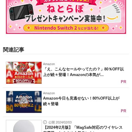
関連記事
Amazon
「え、こんなセールやってたの？」80％OFF以
上が続々登場！Amazonの本気が...
PR
Amazon
Amazon今日も見逃せない！80%OFF以上が
続々登場
PR
公開 2024/02/03
【2024年2月版】「MagSafe対応のワイヤレス