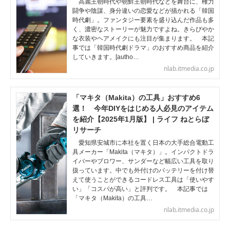
高麗王朝時代や朝鮮王朝時代などを舞台に、権力
闘争や陰謀、身分違いの恋愛などが描かれる「韓国
時代劇」。ファンタジー要素を盛り込んだ作品も多
く、濃密なストーリーが魅力ですよね。きらびやか
な衣装やヘアメイクにも注目が集まります。 本記
事では「韓国時代劇ドラマ」のおすすめ商品を紹介
していきます。[autho…
nlab.itmedia.co.jp
「マキタ（Makita）の工具」おすすめ6
選！ 今年DIYをはじめる人必見のアイテム
を紹介【2025年1月版】 | ライフ ねとらぼ
リサーチ
愛知県安城市に本社を置く日本の大手総合電動工
具メーカー「Makita（マキタ）」。インパクトドラ
イバーやブロワー、サンダーなど幅広い工具を取り
扱っています。中でも外付けのバッテリーを付け替
えて使うことができるコードレス工具は「使いやす
い」「コスパが高い」と評判です。 本記事では
「マキタ（Makita）の工具…
nlab.itmedia.co.jp