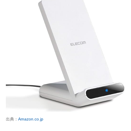
出典：
Amazon.co.jp