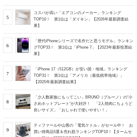
コスパが高い「エアコンのメーカー」ランキング
5
TOP10！ 第1位は「ダイキン」【2026年最新調査結
果】
「歴代iPhoneシリーズで名作だと思うモデル」ランキン
6
グTOP33！ 第1位は「iPhone 7」【2023年最新投票結
果】
「iPhone 17（512GB）が安い国・地域」ランキング
7
TOP31！ 第1位は「アメリカ（最低税率地域）」
【2025年最新調査結果】
「少人数家族にもってこい」BRUNO（ブルーノ）の“小
8
さめホットプレート”が大好評！ 「2人焼肉にちょうど
良いサイズ」「おしゃれで使いやすい！」
ティファールや山善の「電気ケトル」がセール中！ お
9
買い得商品5選＆売れ筋ランキングTOP10！【タームセ