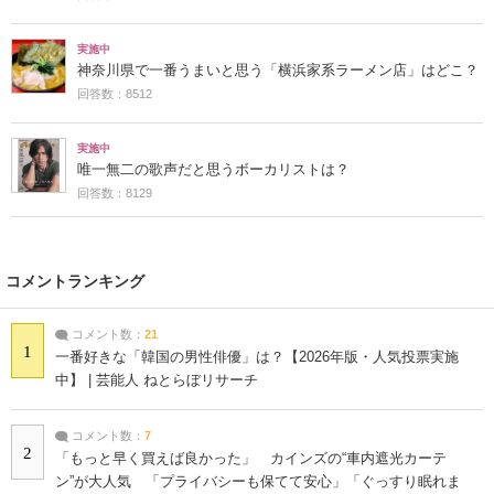
実施中
神奈川県で一番うまいと思う「横浜家系ラーメン店」はどこ？
回答数：8512
実施中
唯一無二の歌声だと思うボーカリストは？
回答数：8129
コメントランキング
コメント数：
21
1
一番好きな「韓国の男性俳優」は？【2026年版・人気投票実施
中】 | 芸能人 ねとらぼリサーチ
コメント数：
7
2
「もっと早く買えば良かった」 カインズの“車内遮光カーテ
ン”が大人気 「プライバシーも保てて安心」「ぐっすり眠れま