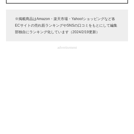
企業向けIT製品の総合サイト
※掲載商品はAmazon・楽天市場・Yahoo!ショッピングなど各
IT製品の技術・比較・事例
ECサイトの売れ筋ランキングやSNSの口コミをもとにして編集
部独自にランキング化しています（2024/2/19更新）
製造業のIT導入・活用を支援
モノづくり技術者専門サイト
advertisement
エレクトロニクス専門サイト
電子設計の基本と応用
エネルギーの専門メディア
建設×テクノロジーの最前線
ちょっと気になるネットの話題