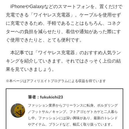
iPhoneやGalaxyなどのスマートフォンを、置くだけで
ITの今と未来を見通す
充電できる「ワイヤレス充電器」。ケーブルを使用せず
に充電できるため、手軽であることはもちろん、コネク
スマホと通信の最新トレンド
ターへの負担を減らせたり、着信や通知があった際にす
進化するPCとデバイスの未来
ぐ使用できたりと、とても便利です。
好きが集まる 比べて選べる
本記事では「ワイヤレス充電器」のおすすめ人気ラン
キングを紹介していきます。それではさっそく上位の結
ビジネスと働き方のヒント
果を見ていきましょう。
AI活用のいまが分かる
※本ページはアフィリエイトプログラムによる収益を得ています
企業ITのトレンドを詳説
筆者：fukukichi23
経営リーダーのコミュニティ
ファッション業界からフリーランスに転身。ボルダリング
マーケ×ITの今がよく分かる
／フットサル／キャンプ。フトアゴヒゲトカゲと二人暮ら
し中。ファッションには深い興味があり、最新のトレンド
ITエンジニア向け専門サイト
やアイテム、ブランドなど、幅広く取り扱っています。