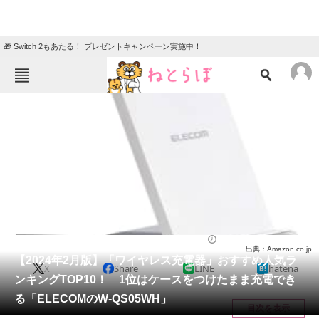
🎁 Switch 2もあたる！ プレゼントキャンペーン実施中！
ねとらぼメニュー
TOP
ニュース
エンタメ
クイズ
グルメ
地域
住まい
教育・育児
動物
リサーチ
家電・PC・カメラ
2024/02/24 20:40（公開）
出典：Amazon.co.jp
会員記事
【2024年2月版】「ワイヤレス充電器」おすすめ人気ラ
X
Share
LINE
hatena
ンキングTOP10！ 1位はケースをつけたまま充電でき
メディア
る「ELECOMのW-QS05WH」
目次を表示
注目記事を集めた総合ページ