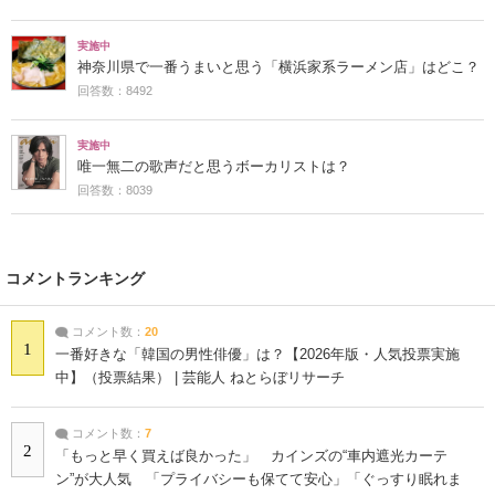
実施中
神奈川県で一番うまいと思う「横浜家系ラーメン店」はどこ？
回答数：8492
実施中
唯一無二の歌声だと思うボーカリストは？
回答数：8039
コメントランキング
コメント数：
20
1
一番好きな「韓国の男性俳優」は？【2026年版・人気投票実施
中】（投票結果） | 芸能人 ねとらぼリサーチ
コメント数：
7
2
「もっと早く買えば良かった」 カインズの“車内遮光カーテ
ン”が大人気 「プライバシーも保てて安心」「ぐっすり眠れま