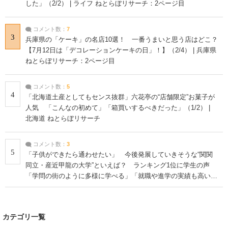
した」（2/2） | ライフ ねとらぼリサーチ：2ページ目
コメント数：
7
3
兵庫県の「ケーキ」の名店10選！ 一番うまいと思う店はどこ？
【7月12日は「デコレーションケーキの日」！】（2/4） | 兵庫県
ねとらぼリサーチ：2ページ目
コメント数：
5
4
「北海道土産としてもセンス抜群」六花亭の“店舗限定”お菓子が
人気 「こんなの初めて」「箱買いするべきだった」（1/2） |
北海道 ねとらぼリサーチ
コメント数：
3
5
「子供ができたら通わせたい」 今後発展していきそうな“関関
同立・産近甲龍の大学”といえば？ ランキング1位に学生の声
「学問の街のように多様に学べる」「就職や進学の実績も高い」
| 大学 ねとらぼリサーチ
カテゴリ一覧