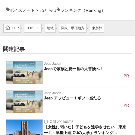
ボイスノート × ねとらぼ
ランキング（Ranking）
TOP
リサーチ
地域
関東・甲信地方
東京都
>
>
>
>
関連記事
Jeep Japan
Jeepで家族と夏一番の大冒険へ！
PR
Jeep Japan
Jeep アソビュー！ギフト当たる
PR
公開 2024/03/08
【女性に聞いた】子どもを進学させたい「東京
一工・早慶上理ICUの大学」ランキング...