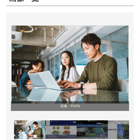
ITの今と未来を見通す
スマホと通信の最新トレンド
進化するPCとデバイスの未来
好きが集まる 比べて選べる
ビジネスと働き方のヒント
AI活用のいまが分かる
企業ITのトレンドを詳説
画像：PIXTA
経営リーダーのコミュニティ
マーケ×ITの今がよく分かる
ITエンジニア向け専門サイト