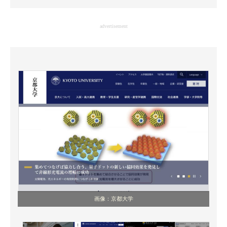
企業向けIT製品の総合サイト
advertisement
IT製品の技術・比較・事例
製造業のIT導入・活用を支援
モノづくり技術者専門サイト
エレクトロニクス専門サイト
電子設計の基本と応用
エネルギーの専門メディア
建設×テクノロジーの最前線
ちょっと気になるネットの話題
画像：京都大学