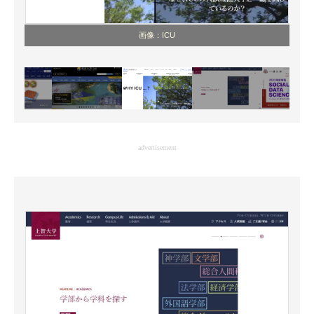
画像：ICU
advertisement