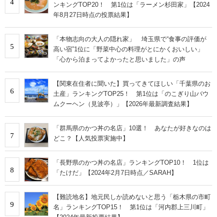
4
ンキングTOP20！ 第1位は「ラーメン杉田家」【2024
年8月27日時点の投票結果】
「本物志向の大人の隠れ家」 埼玉県で“食事の評価が
5
高い宿”1位に「野菜中心の料理がとにかくおいしい」
「心から泊まってよかったと思いました」の声
【関東在住者に聞いた】買ってきてほしい「千葉県のお
6
土産」ランキングTOP25！ 第1位は「のこぎり山バウ
ムクーヘン（見波亭）」【2026年最新調査結果】
「群馬県のかつ丼の名店」10選！ あなたが好きなのは
7
どこ？【人気投票実施中】
「長野県のかつ丼の名店」ランキングTOP10！ 1位は
8
「たけだ」【2024年2月7日時点／SARAH】
【難読地名】地元民しか読めないと思う「栃木県の市町
9
名」ランキングTOP15！ 第1位は「河内郡上三川町」