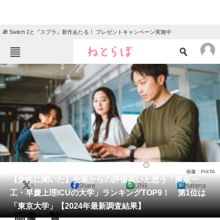
🎁 Switch 2と『スプラ』新作あたる！ プレゼントキャンペーン実施中
ねとらぼメニュー
TOP
ニュース
エンタメ
クイズ
グルメ
地域
住まい
教育・育児
動物
リサーチ
東京都
2024/02/22 08:00（公開）
画像：PIXTA
会員記事
【女性に聞いた】企業からの評価高いと思う「東京一
X
Share
LINE
hatena
工・早慶上理ICUの大学」ランキングTOP9！ 第1位は
メディア
「東京大学」【2024年最新調査結果】
画像一覧
注目記事を集めた総合ページ