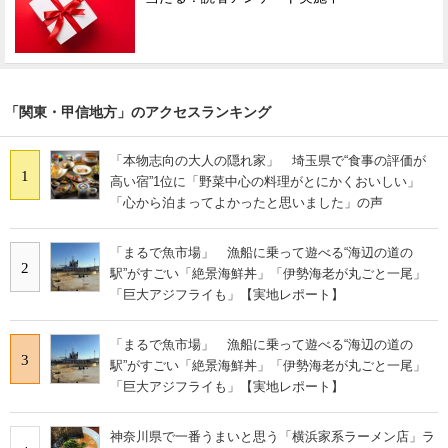
「関東・甲信地方」のアクセスランキング
「本物志向の大人の隠れ家」 埼玉県で“食事の評価が
1
高い宿”1位に「野菜中心の料理がとにかくおいしい」
「心から泊まってよかったと思いました」の声
「まるで魚市場」 漁船に乗って遊べる“海辺の道の
2
駅”がすごい「絶景海鮮丼」「伊勢海老が丸ごと一尾」
「巨大アジフライも」【実地レポート】
「まるで魚市場」 漁船に乗って遊べる“海辺の道の
3
駅”がすごい「絶景海鮮丼」「伊勢海老が丸ごと一尾」
「巨大アジフライも」【実地レポート】
神奈川県で一番うまいと思う「横浜家系ラーメン店」ラ