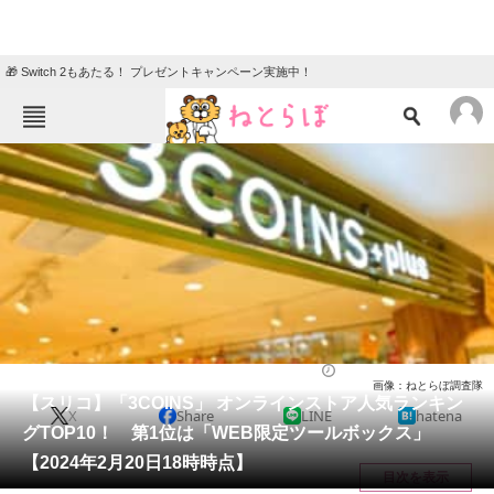
🎁 Switch 2もあたる！ プレゼントキャンペーン実施中！
ねとらぼメニュー
TOP
ニュース
エンタメ
クイズ
グルメ
地域
住まい
教育・育児
動物
リサーチ
ライフ
2024/02/26 12:45（公開）
画像：ねとらぼ調査隊
会員記事
【スリコ】「3COINS」 オンラインストア人気ランキン
X
Share
LINE
hatena
グTOP10！ 第1位は「WEB限定ツールボックス」
メディア
【2024年2月20日18時時点】
目次を表示
注目記事を集めた総合ページ