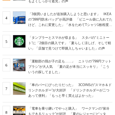
もよくしっかり遮光」の声
「3個買いましたが追加購入しようと思います」 IKEA
4
の“399円防水バッグ”が高評価 「ビニール袋に入れてた
けど、これに変更した」「水をためてTシャツ1枚程度な
ら洗える」
「タンブラーとスマホが収まる」 スタバの“ミニトー
5
ト”に「2個目の購入です」「夏らしく涼しげ、そして軽
い」「店舗で見つけて即購入しちゃいました」の声
「運動部の我が子の足も……」 ニトリの“799円フット
6
ブラシ”が大人気 「夏の足が本当にスッキリ」「こう
いうの探してました」
「車のバーにぴったりだった」 3COINSの“スマホ＆ド
7
リンクホルダー”が大好評 「ドリンクホルダーが二つ
あって便利」「もっと早く買えばよかった」
「電車を乗り継いでやっと購入」 ワークマンの“保冷
8
もできるリュック”が好評 「夏のレジャーにピッタ