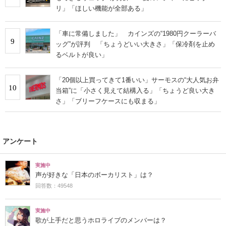
リ」「ほしい機能が全部ある」
「車に常備しました」 カインズの“1980円クーラーバ
9
ッグ”が評判 「ちょうどいい大きさ」「保冷剤を止め
るベルトが良い」
「20個以上買ってきて1番いい」サーモスの“大人気お弁
10
当箱”に「小さく見えて結構入る」「ちょうど良い大き
さ」「ブリーフケースにも収まる」
アンケート
実施中
声が好きな「日本のボーカリスト」は？
回答数：49548
実施中
歌が上手だと思うホロライブのメンバーは？