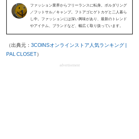
ファッション業界からフリーランスに転身。ボルダリング
企業向けIT製品の総合サイト
／フットサル／キャンプ。フトアゴヒゲトカゲと二人暮ら
し中。ファッションには深い興味があり、最新のトレンド
IT製品の技術・比較・事例
やアイテム、ブランドなど、幅広く取り扱っています。
製造業のIT導入・活用を支援
（出典元：
3COINSオンラインストア人気ランキング |
モノづくり技術者専門サイト
PAL CLOSET
）
エレクトロニクス専門サイト
advertisement
電子設計の基本と応用
エネルギーの専門メディア
建設×テクノロジーの最前線
ちょっと気になるネットの話題