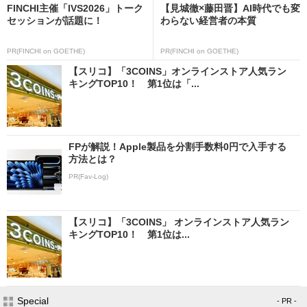
FINCHI主催「IVS2026」トーク
【見城徹×藤田晋】AI時代でも変
セッションが話題に！
わらない経営者の本質
PR(FINCHI on GOETHE)
PR(FINCHI on GOETHE)
【スリコ】「3COINS」オンラインストア人気ラン
キングTOP10！ 第1位は「...
FPが解説！Apple製品を分割手数料0円で入手する
方法とは？
PR(Fav-Log)
【スリコ】「3COINS」 オンラインストア人気ラン
キングTOP10！ 第1位は...
Special
- PR -