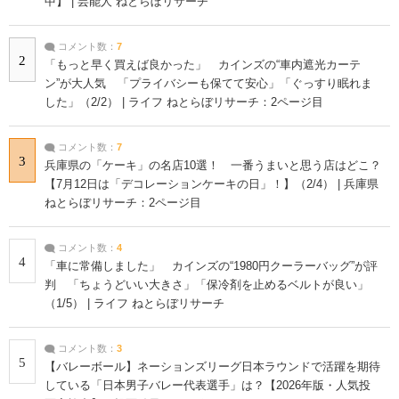
中】 | 芸能人 ねとらぼリサーチ
コメント数：
7
2
「もっと早く買えば良かった」 カインズの“車内遮光カーテ
ン”が大人気 「プライバシーも保てて安心」「ぐっすり眠れま
した」（2/2） | ライフ ねとらぼリサーチ：2ページ目
コメント数：
7
3
兵庫県の「ケーキ」の名店10選！ 一番うまいと思う店はどこ？
【7月12日は「デコレーションケーキの日」！】（2/4） | 兵庫県
ねとらぼリサーチ：2ページ目
コメント数：
4
4
「車に常備しました」 カインズの“1980円クーラーバッグ”が評
判 「ちょうどいい大きさ」「保冷剤を止めるベルトが良い」
（1/5） | ライフ ねとらぼリサーチ
コメント数：
3
5
【バレーボール】ネーションズリーグ日本ラウンドで活躍を期待
している「日本男子バレー代表選手」は？【2026年版・人気投