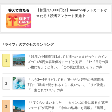
【抽選で5,000円分】Amazonギフトカードが
当たる！読者アンケート実施中
「ライフ」のアクセスランキング
「36度の中5時間移動しても凍ったままだった」カイン
1
ズの“1480円大容量保冷トート”が好評 「1〜2日分の買
い物にちょうど良い」「この夏は重宝しそう」の声
「もう3〜4年リピしてる」“香りが大好評の洗濯用洗
2
剤”に「職場で聞かれるくらい良い匂い」「リピ決定」
「一生これでいい」の声
「4度くらい違いました」 カインズの外に吊るす“遮光
3
シェード”が高評価 「今年の酷暑にも活躍」「風通し