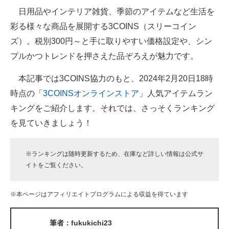
日用品やインテリア雑貨、季節のアイテムなど生活を
ITの今と未来を見通す
彩る様々な商品を展開する3COINS（スリーコイン
ズ）。税別300円～と手に取りやすい価格設定や、シン
スマホと通信の最新トレンド
プルかつトレンドを押さえた品ぞろえが魅力です。
進化するPCとデバイスの未来
本記事では3COINS協力のもと、2024年2月20日18時
好きが集まる 比べて選べる
時点の「
3COINSオンラインストア
」人気アイテムラン
キングをご紹介します。それでは、さっそくランキング
ビジネスと働き方のヒント
を見ていきましょう！
AI活用のいまが分かる
企業ITのトレンドを詳説
※ランキングは随時更新するため、在庫など詳しい情報は公式サ
イトをご覧ください。
経営リーダーのコミュニティ
※本ページはアフィリエイトプログラムによる収益を得ています
マーケ×ITの今がよく分かる
ITエンジニア向け専門サイト
筆者：fukukichi23