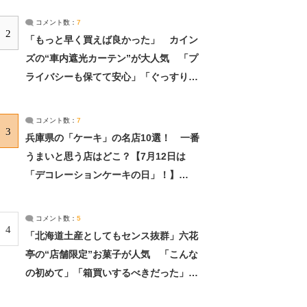
コメント数：
7
2
「もっと早く買えば良かった」 カイン
ズの“車内遮光カーテン”が大人気 「プ
ライバシーも保てて安心」「ぐっすり眠
れました」（2/2） | ライフ ねとらぼリ
サーチ：2ページ目
コメント数：
7
3
兵庫県の「ケーキ」の名店10選！ 一番
うまいと思う店はどこ？【7月12日は
「デコレーションケーキの日」！】
（2/4） | 兵庫県 ねとらぼリサーチ：2ペ
ージ目
コメント数：
5
4
「北海道土産としてもセンス抜群」六花
亭の“店舗限定”お菓子が人気 「こんな
の初めて」「箱買いするべきだった」
（1/2） | 北海道 ねとらぼリサーチ