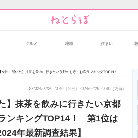
グルメ
地域
住まい
と未来を見通す
スマホと通信の最新トレンド
進化するPCとデ
【女性に聞いた】抹茶を飲みに行きたい京都のお寺・お庭ランキングTOP14！ 第1位は「南禅寺」【2024年最新調査結果】
のいまが分かる
企業ITのトレンドを詳説
経営リーダーの
2024/02/26 20:40（公開）
2024/02/26 20:40（更新）
た】抹茶を飲みに行きたい京都
T製品の総合サイト
IT製品の技術・比較・事例
製造業のIT導入
ランキングTOP14！ 第1位は
024年最新調査結果】