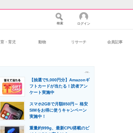
検索
ログイン
教育・育児
動物
リサーチ
会員記事
バイスの未来
好きが集まる 比べて選べる
- PR -
【抽選で5,000円分】Amazonギ
コミュニティ
マーケ×ITの今がよく分かる
フトカードが当たる！読者アン
ケート実施中
スマホ2GBで月額850円～ 格安
・活用を支援
SIMをお得に使うキャンペーン
実施中！
重量約999g、最新CPU搭載のビ