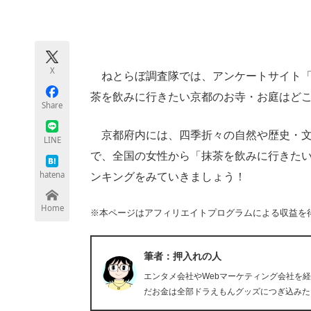
モノづくり技術者専門サイト
エレクトロ
X
ねとらぼ調査隊では、アンケートサイト「
ちょっと気になるネットの話題
茶を飲みに行きたい京都のお寺・お庭はど
Share
京都府内には、四季折々の自然や歴史・文
LINE
で、全国の女性から「抹茶を飲みに行きた
hatena
ンキングをみていきましょう！
Home
※本ページはアフィリエイトプログラムによる収益を
筆者：押入れの人
エンタメ会社やWebマーケティング会社を
だお金は全部ドラえもんグッズにつぎ込みた