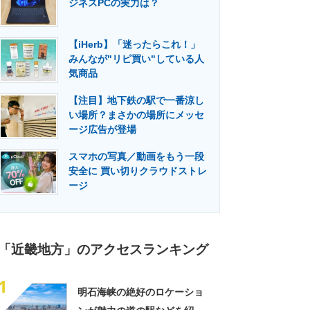
ジネスPCの実力は？
門メディア
建設×テクノロジーの最前線
【iHerb】「迷ったらこれ！」
みんなが"リピ買い"している人
気商品
【注目】地下鉄の駅で一番涼し
い場所？まさかの場所にメッセ
ージ広告が登場
スマホの写真／動画をもう一段
安全に 買い切りクラウドストレ
ージ
「近畿地方」のアクセスランキング
1
明石海峡の絶好のロケーショ