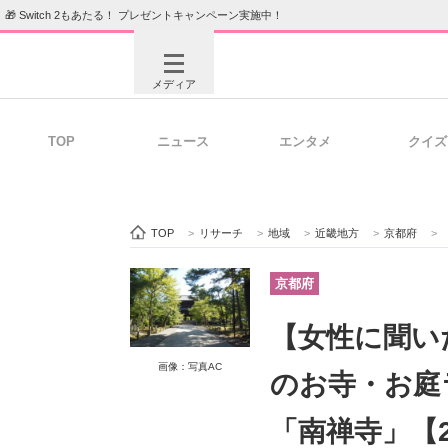
🎁 Switch 2もあたる！ プレゼントキャンペーン実施中！
メディア
TOP
ニュース
エンタメ
クイズ
注目記事を集めた総合ページ
ITの今
TOP
>
リサーチ
>
地域
>
近畿地方
>
京都府
>
ビジネスと働き方のヒント
AI活用
京都府
【女性に聞い
ITエンジニア向け専門サイト
企業向けI
画像：写真AC
のお寺・お庭
「南禅寺」【2