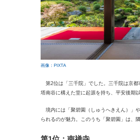
画像：PIXTA
第2位は「三千院」でした。三千院は京都
塔南谷に構えた堂に起源を持ち、平安後期以
境内には「聚碧園（しゅうへきえん）」や
られるのが魅力。このうち「聚碧園」は、
第1位：南禅寺