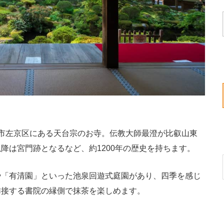
市左京区にある天台宗のお寺。伝教大師最澄が比叡山東
降は宮門跡となるなど、約1200年の歴史を持ちます。
「有清園」といった池泉回遊式庭園があり、四季を感じ
隣接する書院の縁側で抹茶を楽しめます。