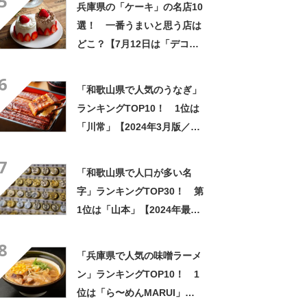
5
兵庫県の「ケーキ」の名店10
選！ 一番うまいと思う店は
どこ？【7月12日は「デコレ
ーションケーキの日」！】
6
「和歌山県で人気のうなぎ」
ランキングTOP10！ 1位は
「川常」【2024年3月版／
Googleクチコミ調べ】
7
「和歌山県で人口が多い名
字」ランキングTOP30！ 第
1位は「山本」【2024年最新
調査結果】
8
「兵庫県で人気の味噌ラーメ
ン」ランキングTOP10！ 1
位は「ら〜めんMARUI」