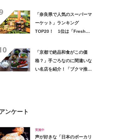
【2024年8月版／Googleクチ
9
コミ】
「奈良県で人気のスーパーマ
ーケット」ランキング
TOP20！ 1位は「Fresh
Mart OKest 餅飯殿店」
10
【2025年2月版／Googleクチ
「京都で絶品和食がこの価
コミ】
格？」手ごろなのに間違いな
い名店を紹介！「ブクマ推
奨」「日本人の好きな味」
アンケート
実施中
声が好きな「日本のボーカリ