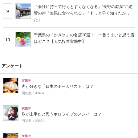
「会社に持って行くとすぐなくなる」“長野の銘菓”に絶
9
賛の声「無限に食べられる」「もっと早く知りたかっ
た」
千葉県の「かき氷」の名店10選！ 一番うまいと思う店
10
はどこ？【人気投票実施中】
アンケート
実施中
声が好きな「日本のボーカリスト」は？
回答数：49484
実施中
歌が上手だと思うホロライブのメンバーは？
回答数：23864
実施中