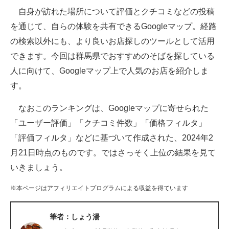
自身が訪れた場所について評価とクチコミなどの投稿
ITの今と未来を見通す
を通じて、自らの体験を共有できるGoogleマップ。経路
の検索以外にも、より良いお店探しのツールとして活用
スマホと通信の最新トレンド
できます。今回は群馬県でおすすめのそばを探している
進化するPCとデバイスの未来
人に向けて、Googleマップ上で人気のお店を紹介しま
す。
好きが集まる 比べて選べる
なおこのランキングは、Googleマップに寄せられた
ビジネスと働き方のヒント
「ユーザー評価」「クチコミ件数」「価格フィルタ」
AI活用のいまが分かる
「評価フィルタ」などに基づいて作成された、2024年2
月21日時点のものです。ではさっそく上位の結果を見て
企業ITのトレンドを詳説
いきましょう。
経営リーダーのコミュニティ
※本ページはアフィリエイトプログラムによる収益を得ています
マーケ×ITの今がよく分かる
筆者：しょう湯
ITエンジニア向け専門サイト