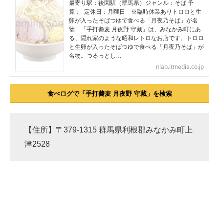
最寄り駅：後閑駅（群馬県）ジャンル：そば 予
算：- 定休日：月曜日 ※臨時休業ありトロロと生
卵が入ったそばつゆで食べる「月夜乃そば」が名
物 「手打蕎麦 月夜野 守藏」は、みなかみ町にあ
る、隠れ家のような昭和レトロなお店です。トロロ
と生卵が入ったそばつゆで食べる「月夜乃そば」が
名物。つるっとし…
nlab.itmedia.co.jp
食べログで「手打蕎麦 月夜野 守藏」を検索
【住所】〒379-1315 群馬県利根郡みなかみ町上
津2528