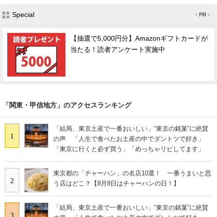
Special
- PR -
【抽選で5,000円分】Amazonギフトカードが
当たる！読者アンケート実施中
「関東・甲信地方」のアクセスランキング
「結局、東京土産で一番おいしい」“東京の銘菓”に絶賛
1
の声 「人生で食べたお土産の中でダントツで好き」
「東京に行くと必ず買う」「めっちゃリピしてます」
東京都の「チャーハン」の名店10選！ 一番うまいと思
2
う店はどこ？【8月8日はチャーハンの日！】
「結局、東京土産で一番おいしい」“東京の銘菓”に絶賛
3