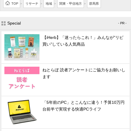
TOP
リサーチ
地域
関東・甲信地方
群馬県
>
>
>
>
Special
- PR -
【iHerb】「迷ったらこれ！」みんなが"リピ
買い"している人気商品
ねとらぼ 読者アンケートにご協力をお願いし
ます
「5年前のPC」とこんなに違う！予算10万円
台前半で実現する快適PCライフ