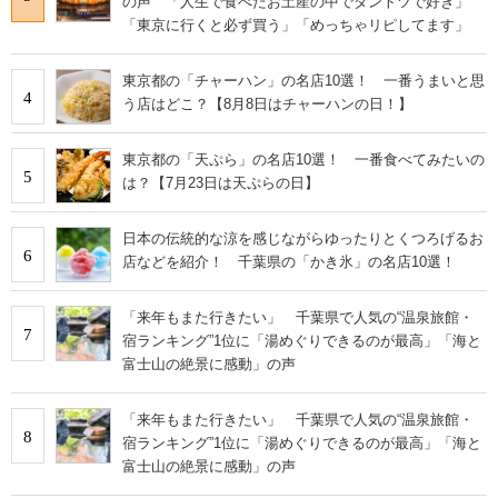
の声 「人生で食べたお土産の中でダントツで好き」
「東京に行くと必ず買う」「めっちゃリピしてます」
東京都の「チャーハン」の名店10選！ 一番うまいと思
4
う店はどこ？【8月8日はチャーハンの日！】
東京都の「天ぷら」の名店10選！ 一番食べてみたいの
5
は？【7月23日は天ぷらの日】
日本の伝統的な涼を感じながらゆったりとくつろげるお
6
店などを紹介！ 千葉県の「かき氷」の名店10選！
「来年もまた行きたい」 千葉県で人気の“温泉旅館・
7
宿ランキング”1位に「湯めぐりできるのが最高」「海と
富士山の絶景に感動」の声
「来年もまた行きたい」 千葉県で人気の“温泉旅館・
8
宿ランキング”1位に「湯めぐりできるのが最高」「海と
富士山の絶景に感動」の声