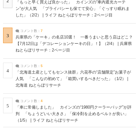
2
「もっと早く買えば良かった」 カインズの“車内遮光カーテ
ン”が大人気 「プライバシーも保てて安心」「ぐっすり眠れま
した」（2/2） | ライフ ねとらぼリサーチ：2ページ目
コメント数：
7
3
兵庫県の「ケーキ」の名店10選！ 一番うまいと思う店はどこ？
【7月12日は「デコレーションケーキの日」！】（2/4） | 兵庫県
ねとらぼリサーチ：2ページ目
コメント数：
5
4
「北海道土産としてもセンス抜群」六花亭の“店舗限定”お菓子が
人気 「こんなの初めて」「箱買いするべきだった」（1/2） |
北海道 ねとらぼリサーチ
コメント数：
4
5
「車に常備しました」 カインズの“1980円クーラーバッグ”が評
判 「ちょうどいい大きさ」「保冷剤を止めるベルトが良い」
（1/5） | ライフ ねとらぼリサーチ