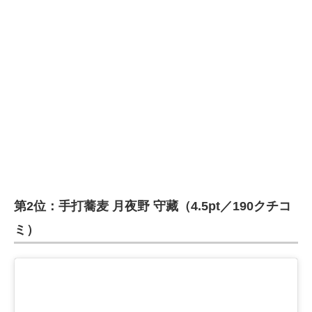
第2位：手打蕎麦 月夜野 守藏（4.5pt／190クチコ
ミ）