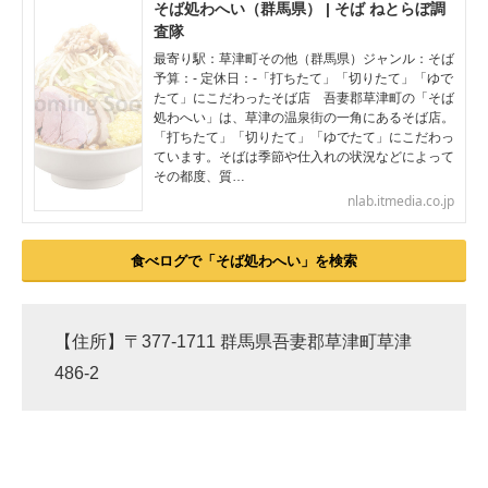
そば処わへい（群馬県） | そば ねとらぼ調
査隊
最寄り駅：草津町その他（群馬県）ジャンル：そば
予算：- 定休日：-「打ちたて」「切りたて」「ゆで
たて」にこだわったそば店 吾妻郡草津町の「そば
処わへい」は、草津の温泉街の一角にあるそば店。
「打ちたて」「切りたて」「ゆでたて」にこだわっ
ています。そばは季節や仕入れの状況などによって
その都度、質…
nlab.itmedia.co.jp
食べログで「そば処わへい」を検索
【住所】〒377-1711 群馬県吾妻郡草津町草津
486-2