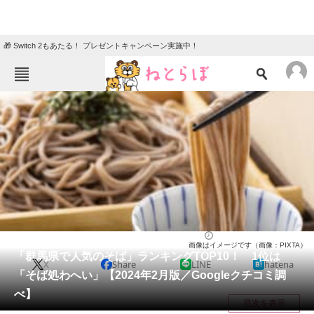
🎁 Switch 2もあたる！ プレゼントキャンペーン実施中！
ねとらぼメニュー
TOP
ニュース
エンタメ
クイズ
グルメ
地域
住まい
教育・育児
動物
リサーチ
群馬県
2024/02/23 14:50（公開）
画像はイメージです（画像：PIXTA）
会員記事
「群馬県で人気のそば」ランキングTOP10！ 1位は
X
Share
LINE
hatena
「そば処わへい」【2024年2月版／Googleクチコミ調
メディア
べ】
目次を表示
注目記事を集めた総合ページ