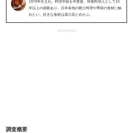
1979年生まれ。料理学校を卒業後、和食料理人として10
企業向けIT製品の総合サイト
年以上の経験あり。日本各地の郷土料理や季節の食材に触
れたい。好きな食材は菜の花とめかぶ。
IT製品の技術・比較・事例
advertisement
製造業のIT導入・活用を支援
モノづくり技術者専門サイト
エレクトロニクス専門サイト
電子設計の基本と応用
エネルギーの専門メディア
建設×テクノロジーの最前線
ちょっと気になるネットの話題
調査概要