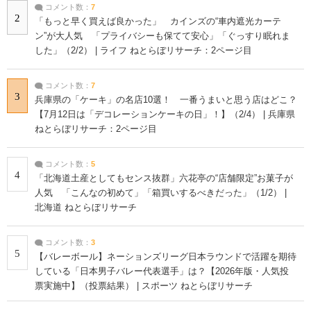
コメント数：
7
2
「もっと早く買えば良かった」 カインズの“車内遮光カーテ
ン”が大人気 「プライバシーも保てて安心」「ぐっすり眠れま
した」（2/2） | ライフ ねとらぼリサーチ：2ページ目
コメント数：
7
3
兵庫県の「ケーキ」の名店10選！ 一番うまいと思う店はどこ？
【7月12日は「デコレーションケーキの日」！】（2/4） | 兵庫県
ねとらぼリサーチ：2ページ目
コメント数：
5
4
「北海道土産としてもセンス抜群」六花亭の“店舗限定”お菓子が
人気 「こんなの初めて」「箱買いするべきだった」（1/2） |
北海道 ねとらぼリサーチ
コメント数：
3
5
【バレーボール】ネーションズリーグ日本ラウンドで活躍を期待
している「日本男子バレー代表選手」は？【2026年版・人気投
票実施中】（投票結果） | スポーツ ねとらぼリサーチ