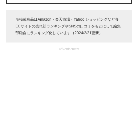
企業向けIT製品の総合サイト
※掲載商品はAmazon・楽天市場・Yahoo!ショッピングなど各
IT製品の技術・比較・事例
ECサイトの売れ筋ランキングやSNSの口コミをもとにして編集
部独自にランキング化しています（2024/2/21更新）
製造業のIT導入・活用を支援
モノづくり技術者専門サイト
advertisement
エレクトロニクス専門サイト
電子設計の基本と応用
エネルギーの専門メディア
建設×テクノロジーの最前線
ちょっと気になるネットの話題