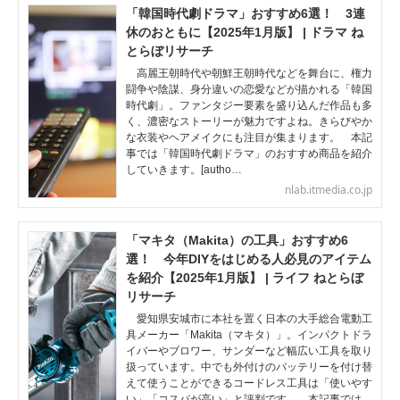
「韓国時代劇ドラマ」おすすめ6選！ 3連
休のおともに【2025年1月版】 | ドラマ ね
とらぼリサーチ
高麗王朝時代や朝鮮王朝時代などを舞台に、権力
闘争や陰謀、身分違いの恋愛などが描かれる「韓国
時代劇」。ファンタジー要素を盛り込んだ作品も多
く、濃密なストーリーが魅力ですよね。きらびやか
な衣装やヘアメイクにも注目が集まります。 本記
事では「韓国時代劇ドラマ」のおすすめ商品を紹介
していきます。[autho…
nlab.itmedia.co.jp
「マキタ（Makita）の工具」おすすめ6
選！ 今年DIYをはじめる人必見のアイテム
を紹介【2025年1月版】 | ライフ ねとらぼ
リサーチ
愛知県安城市に本社を置く日本の大手総合電動工
具メーカー「Makita（マキタ）」。インパクトドラ
イバーやブロワー、サンダーなど幅広い工具を取り
扱っています。中でも外付けのバッテリーを付け替
えて使うことができるコードレス工具は「使いやす
い」「コスパが高い」と評判です。 本記事では