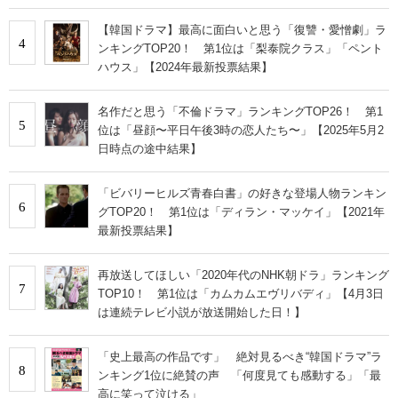
【韓国ドラマ】最高に面白いと思う「復讐・愛憎劇」ラ
4
ンキングTOP20！ 第1位は「梨泰院クラス」「ペント
ハウス」【2024年最新投票結果】
名作だと思う「不倫ドラマ」ランキングTOP26！ 第1
5
位は「昼顔〜平日午後3時の恋人たち〜」【2025年5月2
日時点の途中結果】
「ビバリーヒルズ青春白書」の好きな登場人物ランキン
6
グTOP20！ 第1位は「ディラン・マッケイ」【2021年
最新投票結果】
再放送してほしい「2020年代のNHK朝ドラ」ランキング
7
TOP10！ 第1位は「カムカムエヴリバディ」【4月3日
は連続テレビ小説が放送開始した日！】
「史上最高の作品です」 絶対見るべき“韓国ドラマ”ラ
8
ンキング1位に絶賛の声 「何度見ても感動する」「最
高に笑って泣ける」