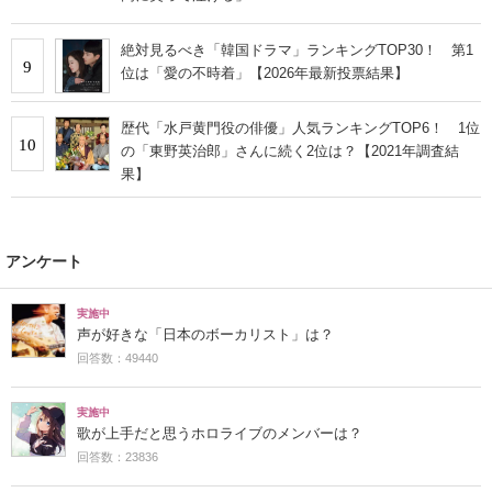
絶対見るべき「韓国ドラマ」ランキングTOP30！ 第1
9
位は「愛の不時着」【2026年最新投票結果】
歴代「水戸黄門役の俳優」人気ランキングTOP6！ 1位
10
の「東野英治郎」さんに続く2位は？【2021年調査結
果】
アンケート
実施中
声が好きな「日本のボーカリスト」は？
回答数：49440
実施中
歌が上手だと思うホロライブのメンバーは？
回答数：23836