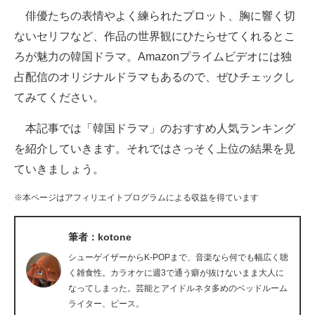
俳優たちの表情やよく練られたプロット、胸に響く切
ITの今と未来を見通す
ないセリフなど、作品の世界観にひたらせてくれるとこ
ろが魅力の韓国ドラマ。Amazonプライムビデオには独
スマホと通信の最新トレンド
占配信のオリジナルドラマもあるので、ぜひチェックし
進化するPCとデバイスの未来
てみてください。
好きが集まる 比べて選べる
本記事では「韓国ドラマ」のおすすめ人気ランキング
を紹介していきます。それではさっそく上位の結果を見
ビジネスと働き方のヒント
ていきましょう。
AI活用のいまが分かる
※本ページはアフィリエイトプログラムによる収益を得ています
企業ITのトレンドを詳説
筆者：kotone
経営リーダーのコミュニティ
シューゲイザーからK-POPまで、音楽なら何でも幅広く聴
マーケ×ITの今がよく分かる
く雑食性。カラオケに週3で通う癖が抜けないまま大人に
なってしまった。芸能とアイドルネタ多めのベッドルーム
ITエンジニア向け専門サイト
ライター、ピース。