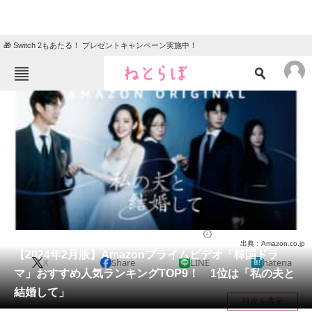
🎁 Switch 2もあたる！ プレゼントキャンペーン実施中！
ねとらぼメニュー
TOP
ニュース
エンタメ
クイズ
グルメ
地域
住まい
教育・育児
動物
リサーチ
ドラマ
2024/02/27 20:08（公開）
出典：Amazon.co.jp
会員記事
【2024年2月版】Amazonプライムビデオ「韓国ドラ
X
Share
LINE
hatena
マ」おすすめ人気ランキングTOP9！ 1位は「私の夫と
メディア
結婚して」
目次を表示
注目記事を集めた総合ページ