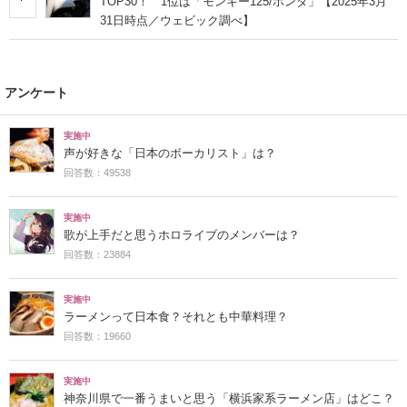
TOP30！ 1位は「モンキー125/ホンダ」【2025年3月
31日時点／ウェビック調べ】
アンケート
実施中
声が好きな「日本のボーカリスト」は？
回答数：49538
実施中
歌が上手だと思うホロライブのメンバーは？
回答数：23884
実施中
ラーメンって日本食？それとも中華料理？
回答数：19660
実施中
神奈川県で一番うまいと思う「横浜家系ラーメン店」はどこ？