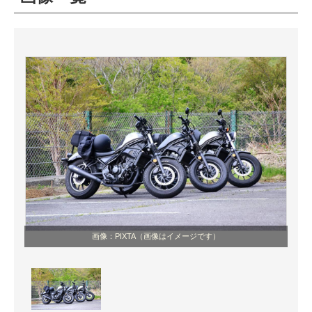
ITの今と未来を見通す
スマホと通信の最新トレンド
進化するPCとデバイスの未来
好きが集まる 比べて選べる
ビジネスと働き方のヒント
AI活用のいまが分かる
企業ITのトレンドを詳説
画像：PIXTA（画像はイメージです）
経営リーダーのコミュニティ
マーケ×ITの今がよく分かる
ITエンジニア向け専門サイト