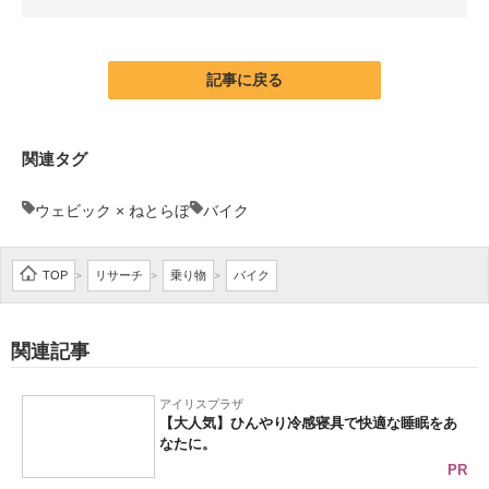
企業向けIT製品の総合サイト
IT製品の技術・比較・事例
記事に戻る
製造業のIT導入・活用を支援
関連タグ
モノづくり技術者専門サイト
ウェビック × ねとらぼ
バイク
エレクトロニクス専門サイト
電子設計の基本と応用
TOP
リサーチ
乗り物
バイク
>
>
>
エネルギーの専門メディア
関連記事
建設×テクノロジーの最前線
ちょっと気になるネットの話題
アイリスプラザ
【大人気】ひんやり冷感寝具で快適な睡眠をあ
なたに。
PR