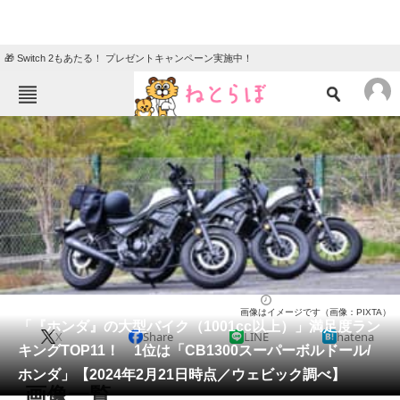
🎁 Switch 2もあたる！ プレゼントキャンペーン実施中！
ねとらぼメニュー
TOP
ニュース
エンタメ
クイズ
グルメ
地域
住まい
教育・育児
動物
リサーチ
バイク
2024/02/27 13:20（公開）
画像はイメージです（画像：PIXTA）
会員記事
「『ホンダ』の大型バイク（1001cc以上）」満足度ラン
X
Share
LINE
hatena
キングTOP11！ 1位は「CB1300スーパーボルドール/
メディア
ホンダ」【2024年2月21日時点／ウェビック調べ】
画像一覧
注目記事を集めた総合ページ