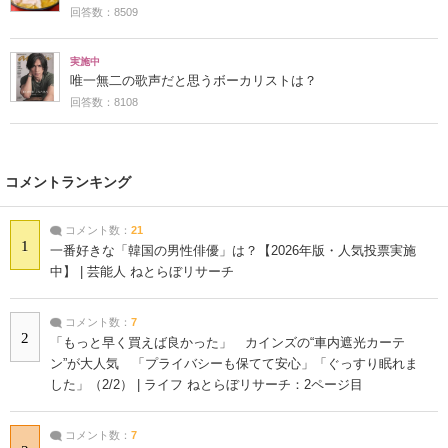
回答数：8509
実施中
唯一無二の歌声だと思うボーカリストは？
回答数：8108
コメントランキング
コメント数：
21
1
一番好きな「韓国の男性俳優」は？【2026年版・人気投票実施
中】 | 芸能人 ねとらぼリサーチ
コメント数：
7
2
「もっと早く買えば良かった」 カインズの“車内遮光カーテ
ン”が大人気 「プライバシーも保てて安心」「ぐっすり眠れま
した」（2/2） | ライフ ねとらぼリサーチ：2ページ目
コメント数：
7