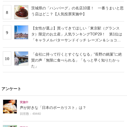
茨城県の「ハンバーグ」の名店10選！ 一番うまいと思
8
う店はどこ？【人気投票実施中】
【女性が選ぶ】買ってきてほしい「東京駅（グランス
9
タ）限定のお土産」人気ランキングTOP29！ 第1位は
「キャラメルバターサンドイッチ レーズン＆ショコラ
アプリコット」【2026年最新調査結果】
「会社に持って行くとすぐなくなる」“長野の銘菓”に絶
10
賛の声「無限に食べられる」「もっと早く知りたかっ
た」
アンケート
実施中
声が好きな「日本のボーカリスト」は？
回答数：49440