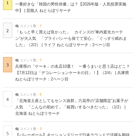
1
一番好きな「韓国の男性俳優」は？【2026年版・人気投票実施
中】 | 芸能人 ねとらぼリサーチ
コメント数：
7
2
「もっと早く買えば良かった」 カインズの“車内遮光カーテ
ン”が大人気 「プライバシーも保てて安心」「ぐっすり眠れま
した」（2/2） | ライフ ねとらぼリサーチ：2ページ目
コメント数：
7
3
兵庫県の「ケーキ」の名店10選！ 一番うまいと思う店はどこ？
【7月12日は「デコレーションケーキの日」！】（2/4） | 兵庫県
ねとらぼリサーチ：2ページ目
コメント数：
5
4
「北海道土産としてもセンス抜群」六花亭の“店舗限定”お菓子が
人気 「こんなの初めて」「箱買いするべきだった」（1/2） |
北海道 ねとらぼリサーチ
コメント数：
3
5
【バレーボール】ネーションズリーグ日本ラウンドで活躍を期待