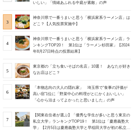
いしい」「情緒あふれる中庭が素敵」の声
神奈川県で一番うまいと思う「横浜家系ラーメン店」は
3
どこ？【人気投票実施中】
神奈川県で一番うまいと思う「横浜家系ラーメン店」ラ
4
ンキングTOP20！ 第1位は「ラーメン杉田家」【2024
年8月27日時点の投票結果】
東京都の「立ち食いそばの名店」10選！ あなたが好き
5
なお店はどこ？
「本物志向の大人の隠れ家」 埼玉県で“食事の評価が
6
高い宿”1位に「野菜中心の料理がとにかくおいしい」
「心から泊まってよかったと思いました」の声
【関東在住者が選ぶ】「優秀な学生が多いと思う東京の
7
私立大学」ランキングTOP19！ 第1位は「慶應義塾大
学」【2月5日は慶應義塾大学と早稲田大学が初の私立大
学として認可された日】