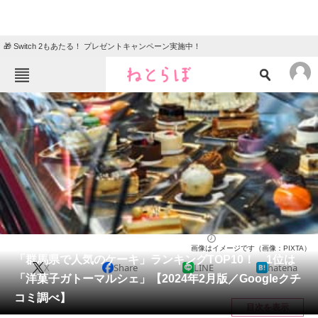
🎁 Switch 2もあたる！ プレゼントキャンペーン実施中！
ねとらぼメニュー
TOP
ニュース
エンタメ
クイズ
グルメ
地域
住まい
教育・育児
動物
リサーチ
群馬県
2024/02/25 15:10（公開）
画像はイメージです（画像：PIXTA）
会員記事
「群馬県で人気のケーキ」ランキングTOP10！ 1位は
X
Share
LINE
hatena
「洋菓子ガトーマルシェ」【2024年2月版／Googleクチ
メディア
コミ調べ】
目次を表示
注目記事を集めた総合ページ