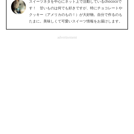
スイーツネタを中心にネット上で活動しているchococoで
企業向けIT製品の総合サイト
す！ 甘いものは何でも好きですが、特にチョコレートや
クッキー（アメリカのもの！）が大好物。自分で作るのも
IT製品の技術・比較・事例
たまに。美味しくて可愛いスイーツ情報をお届けします。
製造業のIT導入・活用を支援
advertisement
モノづくり技術者専門サイト
エレクトロニクス専門サイト
電子設計の基本と応用
エネルギーの専門メディア
建設×テクノロジーの最前線
ちょっと気になるネットの話題