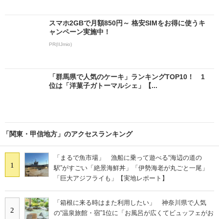
スマホ2GBで月額850円～ 格安SIMをお得に使うキ
ャンペーン実施中！
PR(IIJmio)
「群馬県で人気のケーキ」ランキングTOP10！ 1
位は「洋菓子ガトーマルシェ」【...
「関東・甲信地方」のアクセスランキング
「まるで魚市場」 漁船に乗って遊べる“海辺の道の
1
駅”がすごい「絶景海鮮丼」「伊勢海老が丸ごと一尾」
「巨大アジフライも」【実地レポート】
「箱根に来る時はまた利用したい」 神奈川県で人気
2
の“温泉旅館・宿”1位に「お風呂が広くてビュッフェがお