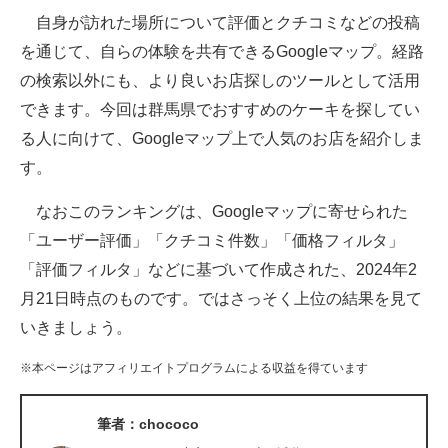
自身が訪れた場所について評価とクチコミなどの投稿
ITの今と未来を見通す
を通じて、自らの体験を共有できるGoogleマップ。経路
の検索以外にも、より良いお店探しのツールとして活用
スマホと通信の最新トレンド
できます。今回は群馬県でおすすめのケーキを探してい
進化するPCとデバイスの未来
る人に向けて、Googleマップ上で人気のお店を紹介しま
す。
好きが集まる 比べて選べる
なおこのランキングは、Googleマップに寄せられた
ビジネスと働き方のヒント
「ユーザー評価」「クチコミ件数」「価格フィルタ」
AI活用のいまが分かる
「評価フィルタ」などに基づいて作成された、2024年2
月21日時点のものです。ではさっそく上位の結果を見て
企業ITのトレンドを詳説
いきましょう。
経営リーダーのコミュニティ
※本ページはアフィリエイトプログラムによる収益を得ています
マーケ×ITの今がよく分かる
筆者：chococo
ITエンジニア向け専門サイト