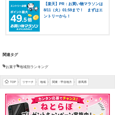
【楽天】PR：お買い物マラソンは
8/11（火）01:59まで！ まずはエ
ントリーから！
関連タグ
お菓子
地域別ランキング
TOP
リサーチ
地域
関東・甲信地方
群馬県
>
>
>
>