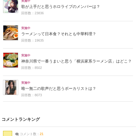
実施中
歌が上手だと思うホロライブのメンバーは？
回答数：23836
実施中
ラーメンって日本食？それとも中華料理？
回答数：19635
実施中
神奈川県で一番うまいと思う「横浜家系ラーメン店」はどこ？
回答数：8502
実施中
唯一無二の歌声だと思うボーカリストは？
回答数：8073
コメントランキング
コメント数：
21