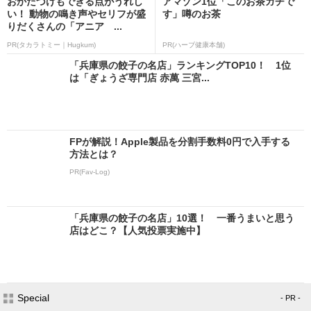
おかたづけもできる点がうれし
アマゾン1位「このお茶ガチで
い！ 動物の鳴き声やセリフが盛
す」噂のお茶
りだくさんの「アニア ...
PR(タカラトミー｜Hugkum)
PR(ハーブ健康本舗)
「兵庫県の餃子の名店」ランキングTOP10！ 1位
は「ぎょうざ専門店 赤萬 三宮...
FPが解説！Apple製品を分割手数料0円で入手する
方法とは？
PR(Fav-Log)
「兵庫県の餃子の名店」10選！ 一番うまいと思う
店はどこ？【人気投票実施中】
Special
- PR -