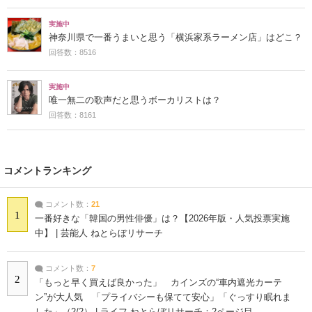
実施中
神奈川県で一番うまいと思う「横浜家系ラーメン店」はどこ？
回答数：8516
実施中
唯一無二の歌声だと思うボーカリストは？
回答数：8161
コメントランキング
コメント数：
21
1
一番好きな「韓国の男性俳優」は？【2026年版・人気投票実施
中】 | 芸能人 ねとらぼリサーチ
コメント数：
7
2
「もっと早く買えば良かった」 カインズの“車内遮光カーテ
ン”が大人気 「プライバシーも保てて安心」「ぐっすり眠れま
した」（2/2） | ライフ ねとらぼリサーチ：2ページ目