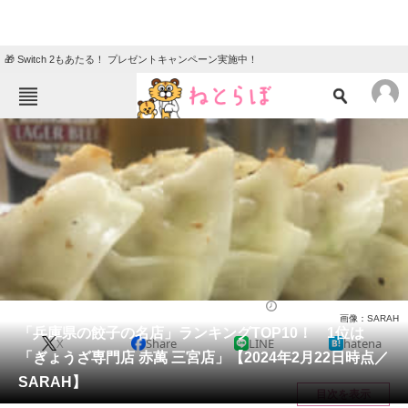
🎁 Switch 2もあたる！ プレゼントキャンペーン実施中！
ねとらぼメニュー
TOP
ニュース
エンタメ
クイズ
グルメ
地域
住まい
教育・育児
動物
リサーチ
兵庫県
2024/02/28 13:50（公開）
画像：SARAH
会員記事
「兵庫県の餃子の名店」ランキングTOP10！ 1位は
X
Share
LINE
hatena
「ぎょうざ専門店 赤萬 三宮店」【2024年2月22日時点／
メディア
SARAH】
目次を表示
注目記事を集めた総合ページ