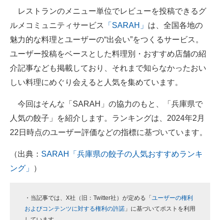
レストランのメニュー単位でレビューを投稿できるグ
ITの今と未来を見通す
ルメコミュニティサービス
「SARAH」
は、全国各地の
魅力的な料理とユーザーの“出会い”をつくるサービス。
スマホと通信の最新トレンド
ユーザー投稿をベースとした料理別・おすすめ店舗の紹
進化するPCとデバイスの未来
介記事なども掲載しており、それまで知らなかったおい
しい料理にめぐり会えると人気を集めています。
好きが集まる 比べて選べる
今回はそんな「SARAH」の協力のもと、「兵庫県で
ビジネスと働き方のヒント
人気の餃子」を紹介します。ランキングは、2024年2月
AI活用のいまが分かる
22日時点のユーザー評価などの指標に基づいています。
企業ITのトレンドを詳説
（出典：
SARAH「兵庫県の餃子の人気おすすめランキ
ング」
）
経営リーダーのコミュニティ
マーケ×ITの今がよく分かる
・当記事では、X社（旧：Twitter社）が定める「
ユーザーの権利
およびコンテンツに対する権利の許諾
」に基づいてポストを利用
ITエンジニア向け専門サイト
しています。