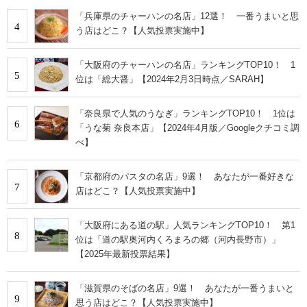
「兵庫県のチャーハンの名店」12選！ 一番うまいと思
4
う店はどこ？【人気投票実施中】
「大阪府のチャーハンの名店」ランキングTOP10！ 1
5
位は「総大醤」【2024年2月3日時点／SARAH】
「奈良県で人気のうなぎ」ランキングTOP10！ 1位は
6
「うな菊 奈良本店」【2024年4月版／Googleクチコミ調
べ】
「京都府のパスタの名店」9選！ あなたが一番好きな
7
店はどこ？【人気投票実施中】
「大阪府にある道の駅」人気ランキングTOP10！ 第1
8
位は「道の駅奥河内くろまろの郷（河内長野市）」
【2025年最新投票結果】
「滋賀県のそばの名店」9選！ あなたが一番うまいと
9
思う店はどこ？【人気投票実施中】