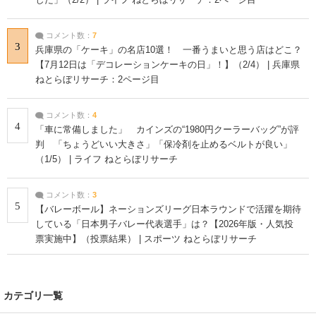
コメント数：
7
3
兵庫県の「ケーキ」の名店10選！ 一番うまいと思う店はどこ？
【7月12日は「デコレーションケーキの日」！】（2/4） | 兵庫県
ねとらぼリサーチ：2ページ目
コメント数：
4
4
「車に常備しました」 カインズの“1980円クーラーバッグ”が評
判 「ちょうどいい大きさ」「保冷剤を止めるベルトが良い」
（1/5） | ライフ ねとらぼリサーチ
コメント数：
3
5
【バレーボール】ネーションズリーグ日本ラウンドで活躍を期待
している「日本男子バレー代表選手」は？【2026年版・人気投
票実施中】（投票結果） | スポーツ ねとらぼリサーチ
カテゴリ一覧