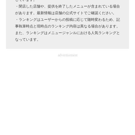
・閉店した店舗や、提供を終了したメニューが含まれている場合
企業向けIT製品の総合サイト
があります。最新情報は店舗の公式サイトでご確認ください。
・ランキングはユーザーからの投稿に応じて随時変わるため、記
IT製品の技術・比較・事例
事執筆時点と現時点のランキング内容は異なる場合があります。
また、ランキングはメニュージャンルにおける人気ランキングと
製造業のIT導入・活用を支援
なっています。
モノづくり技術者専門サイト
advertisement
エレクトロニクス専門サイト
電子設計の基本と応用
エネルギーの専門メディア
建設×テクノロジーの最前線
ちょっと気になるネットの話題