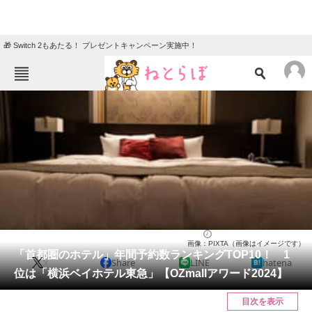
🎁 Switch 2もあたる！ プレゼントキャンペーン実施中！
ねとらぼメニュー
TOP
ニュース
エンタメ
クイズ
グルメ
地域
住まい
教育・育児
動物
リサーチ
関東・甲信地方
2024/02/29 20:15（公開）
画像：PIXTA（画像はイメージです）
会員記事
「首都圏のホテル」年間予約数ランキングTOP10！ 1
X
Share
LINE
hatena
位は「横浜ベイホテル東急」【OZmallアワード2024】
メディア
目次を表示
注目記事を集めた総合ページ