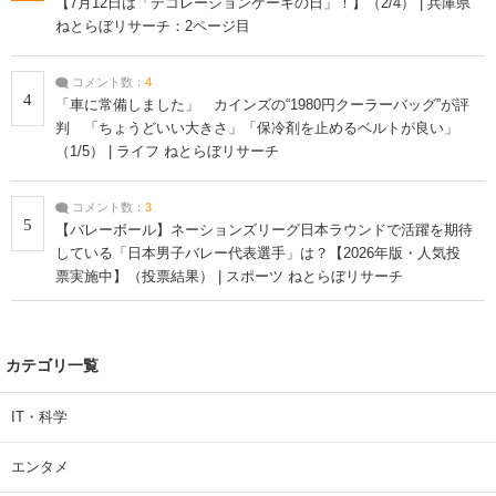
【7月12日は「デコレーションケーキの日」！】（2/4） | 兵庫県
ねとらぼリサーチ：2ページ目
コメント数：
4
4
「車に常備しました」 カインズの“1980円クーラーバッグ”が評
判 「ちょうどいい大きさ」「保冷剤を止めるベルトが良い」
（1/5） | ライフ ねとらぼリサーチ
コメント数：
3
5
【バレーボール】ネーションズリーグ日本ラウンドで活躍を期待
している「日本男子バレー代表選手」は？【2026年版・人気投
票実施中】（投票結果） | スポーツ ねとらぼリサーチ
カテゴリ一覧
IT・科学
エンタメ