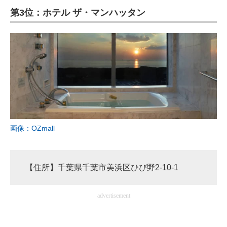
第3位：ホテル ザ・マンハッタン
ITの今と未来を見通す
スマホと通信の最新トレンド
進化するPCとデバイスの未来
好きが集まる 比べて選べる
ビジネスと働き方のヒント
画像：OZmall
AI活用のいまが分かる
企業ITのトレンドを詳説
【住所】千葉県千葉市美浜区ひび野2-10-1
経営リーダーのコミュニティ
マーケ×ITの今がよく分かる
advertisement
ITエンジニア向け専門サイト