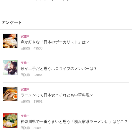
アンケート
実施中
声が好きな「日本のボーカリスト」は？
回答数：49538
実施中
歌が上手だと思うホロライブのメンバーは？
回答数：23884
実施中
ラーメンって日本食？それとも中華料理？
回答数：19661
実施中
神奈川県で一番うまいと思う「横浜家系ラーメン店」はどこ？
回答数：8509