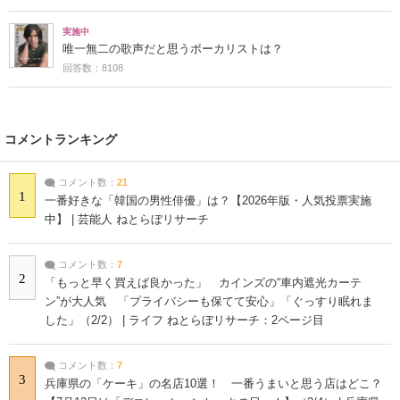
実施中
唯一無二の歌声だと思うボーカリストは？
回答数：8108
コメントランキング
コメント数：
21
1
一番好きな「韓国の男性俳優」は？【2026年版・人気投票実施
中】 | 芸能人 ねとらぼリサーチ
コメント数：
7
2
「もっと早く買えば良かった」 カインズの“車内遮光カーテ
ン”が大人気 「プライバシーも保てて安心」「ぐっすり眠れま
した」（2/2） | ライフ ねとらぼリサーチ：2ページ目
コメント数：
7
3
兵庫県の「ケーキ」の名店10選！ 一番うまいと思う店はどこ？