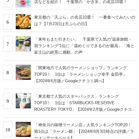
店などを紹介！ 千葉県の「かき氷」の名店10選！
東京都の「天ぷら」の名店10選！ 一番食べてみたいの
6
は？【7月23日は天ぷらの日】
「来年もまた行きたい」 千葉県で人気の“温泉旅館・
7
宿ランキング”1位に「湯めぐりできるのが最高」「海と
富士山の絶景に感動」の声
「関東地方で人気のラーメンショップ」ランキング
8
TOP20！ 1位は「ラーメンショップ幸手 金田亭」
【2024年6月版／Googleクチコミ調べ】
「東京都で人気のスターバックス」ランキング
9
TOP10！ 1位は「STARBUCKS RESERVE
ROASTERY TOKYO」【2024年2月版／Googleクチコミ
調べ】
「神奈川の味噌ラーメン店」人気ランキングTOP20！
10
第1位は「ラーメン郷」【2024年9月3日時点の評価／ラ
ーメンデータベース】