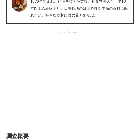
1979年生まれ。料理学校を卒業後、和食料理人として10
企業向けIT製品の総合サイト
年以上の経験あり。日本各地の郷土料理や季節の食材に触
れたい。好きな食材は菜の花とめかぶ。
IT製品の技術・比較・事例
advertisement
製造業のIT導入・活用を支援
モノづくり技術者専門サイト
エレクトロニクス専門サイト
電子設計の基本と応用
エネルギーの専門メディア
建設×テクノロジーの最前線
ちょっと気になるネットの話題
調査概要