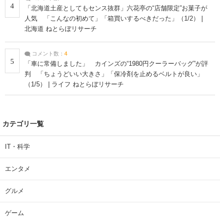
4
「北海道土産としてもセンス抜群」六花亭の“店舗限定”お菓子が
人気 「こんなの初めて」「箱買いするべきだった」（1/2） |
北海道 ねとらぼリサーチ
コメント数：
4
5
「車に常備しました」 カインズの“1980円クーラーバッグ”が評
判 「ちょうどいい大きさ」「保冷剤を止めるベルトが良い」
（1/5） | ライフ ねとらぼリサーチ
カテゴリ一覧
IT・科学
エンタメ
グルメ
ゲーム