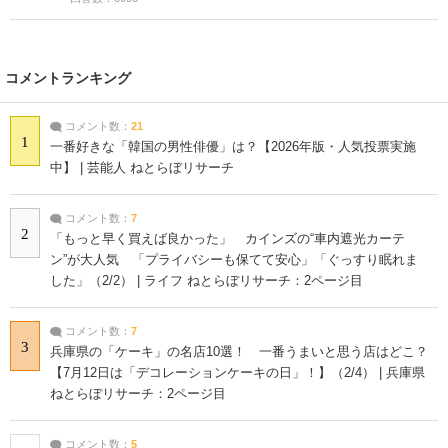
コメントランキング
コメント数：
21
1
一番好きな「韓国の男性俳優」は？【2026年版・人気投票実施
中】 | 芸能人 ねとらぼリサーチ
コメント数：
7
2
「もっと早く買えば良かった」 カインズの“車内遮光カーテ
ン”が大人気 「プライバシーも保てて安心」「ぐっすり眠れま
した」（2/2） | ライフ ねとらぼリサーチ：2ページ目
コメント数：
7
3
兵庫県の「ケーキ」の名店10選！ 一番うまいと思う店はどこ？
【7月12日は「デコレーションケーキの日」！】（2/4） | 兵庫県
ねとらぼリサーチ：2ページ目
コメント数：
5