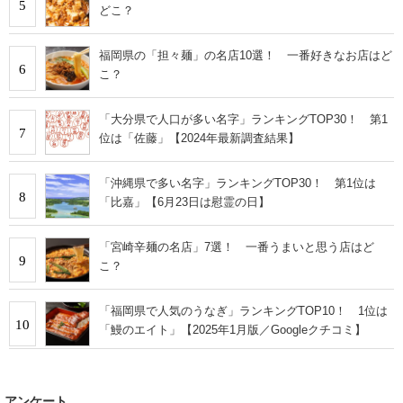
5
どこ？
福岡県の「担々麺」の名店10選！ 一番好きなお店はど
6
こ？
「大分県で人口が多い名字」ランキングTOP30！ 第1
7
位は「佐藤」【2024年最新調査結果】
「沖縄県で多い名字」ランキングTOP30！ 第1位は
8
「比嘉」【6月23日は慰霊の日】
「宮崎辛麺の名店」7選！ 一番うまいと思う店はど
9
こ？
「福岡県で人気のうなぎ」ランキングTOP10！ 1位は
10
「鰻のエイト」【2025年1月版／Googleクチコミ】
アンケート