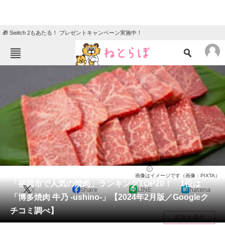
🎁 Switch 2もあたる！ プレゼントキャンペーン実施中！
ねとらぼメニュー
TOP
ニュース
エンタメ
クイズ
グルメ
地域
住まい
教育・育児
動物
リサーチ
福岡県
2024/02/27 00:05（公開）
画像はイメージです（画像：PIXTA）
会員記事
「福岡市で人気の焼肉」ランキングTOP20！ 1位は
X
Share
LINE
hatena
「博多焼肉 牛乃 -ushino-」【2024年2月版／Googleク
メディア
チコミ調べ】
目次を表示
注目記事を集めた総合ページ