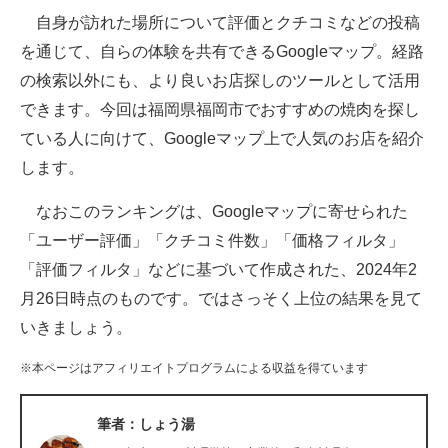
自身が訪れた場所について評価とクチコミなどの投稿
ITの今と未来を見通す
を通じて、自らの体験を共有できるGoogleマップ。経路
の検索以外にも、より良いお店探しのツールとして活用
スマホと通信の最新トレンド
できます。今回は福岡県福岡市でおすすめの焼肉を探し
進化するPCとデバイスの未来
ている人に向けて、Googleマップ上で人気のお店を紹介
します。
好きが集まる 比べて選べる
なおこのランキングは、Googleマップに寄せられた
ビジネスと働き方のヒント
「ユーザー評価」「クチコミ件数」「価格フィルタ」
AI活用のいまが分かる
「評価フィルタ」などに基づいて作成された、2024年2
月26日時点のものです。ではさっそく上位の結果を見て
企業ITのトレンドを詳説
いきましょう。
経営リーダーのコミュニティ
※本ページはアフィリエイトプログラムによる収益を得ています
マーケ×ITの今がよく分かる
筆者：しょう湯
ITエンジニア向け専門サイト