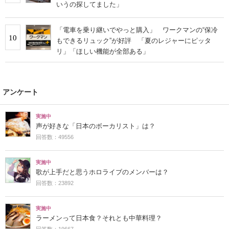
いうの探してました」
「電車を乗り継いでやっと購入」 ワークマンの“保冷
10
もできるリュック”が好評 「夏のレジャーにピッタ
リ」「ほしい機能が全部ある」
アンケート
実施中
声が好きな「日本のボーカリスト」は？
回答数：49556
実施中
歌が上手だと思うホロライブのメンバーは？
回答数：23892
実施中
ラーメンって日本食？それとも中華料理？
回答数：19667