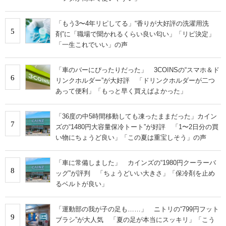
「もう3〜4年リピしてる」“香りが大好評の洗濯用洗
5
剤”に「職場で聞かれるくらい良い匂い」「リピ決定」
「一生これでいい」の声
「車のバーにぴったりだった」 3COINSの“スマホ＆ド
6
リンクホルダー”が大好評 「ドリンクホルダーが二つ
あって便利」「もっと早く買えばよかった」
「36度の中5時間移動しても凍ったままだった」カイン
7
ズの“1480円大容量保冷トート”が好評 「1〜2日分の買
い物にちょうど良い」「この夏は重宝しそう」の声
「車に常備しました」 カインズの“1980円クーラーバ
8
ッグ”が評判 「ちょうどいい大きさ」「保冷剤を止め
るベルトが良い」
「運動部の我が子の足も……」 ニトリの“799円フット
9
ブラシ”が大人気 「夏の足が本当にスッキリ」「こう