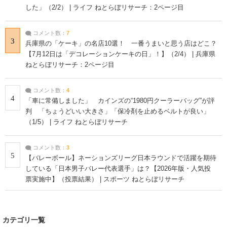
した」（2/2） | ライフ ねとらぼリサーチ：2ページ目
コメント数：
7
3
兵庫県の「ケーキ」の名店10選！ 一番うまいと思う店はどこ？
【7月12日は「デコレーションケーキの日」！】（2/4） | 兵庫県
ねとらぼリサーチ：2ページ目
コメント数：
4
4
「車に常備しました」 カインズの“1980円クーラーバッグ”が評
判 「ちょうどいい大きさ」「保冷剤を止めるベルトが良い」
（1/5） | ライフ ねとらぼリサーチ
コメント数：
3
5
【バレーボール】ネーションズリーグ日本ラウンドで活躍を期待
している「日本男子バレー代表選手」は？【2026年版・人気投
票実施中】（投票結果） | スポーツ ねとらぼリサーチ
カテゴリ一覧