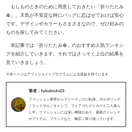
もしものときのために用意しておきたい「折りたたみ
ITの今と未来を見通す
傘」。天気が不安定な時にバッグに忍ばせておけば安心
です。デザインやカラーもさまざまなので、ぜひ好みの
スマホと通信の最新トレンド
ものを探してみてください。
進化するPCとデバイスの未来
本記事では「折りたたみ傘」のおすすめ人気ランキン
好きが集まる 比べて選べる
グを紹介していきます。それではさっそく上位の結果を
見ていきましょう。
ビジネスと働き方のヒント
※本ページはアフィリエイトプログラムによる収益を得ています
AI活用のいまが分かる
企業ITのトレンドを詳説
筆者：fukukichi23
ファッション業界からフリーランスに転身。ボルダリング
経営リーダーのコミュニティ
／フットサル／キャンプ。フトアゴヒゲトカゲと二人暮ら
し中。ファッションには深い興味があり、最新のトレンド
マーケ×ITの今がよく分かる
やアイテム、ブランドなど、幅広く取り扱っています。
ITエンジニア向け専門サイト