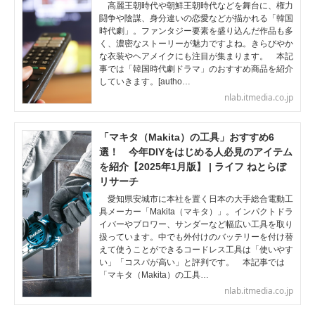
高麗王朝時代や朝鮮王朝時代などを舞台に、権力
闘争や陰謀、身分違いの恋愛などが描かれる「韓国
時代劇」。ファンタジー要素を盛り込んだ作品も多
く、濃密なストーリーが魅力ですよね。きらびやか
な衣装やヘアメイクにも注目が集まります。 本記
事では「韓国時代劇ドラマ」のおすすめ商品を紹介
していきます。[autho…
nlab.itmedia.co.jp
「マキタ（Makita）の工具」おすすめ6
選！ 今年DIYをはじめる人必見のアイテム
を紹介【2025年1月版】 | ライフ ねとらぼ
リサーチ
愛知県安城市に本社を置く日本の大手総合電動工
具メーカー「Makita（マキタ）」。インパクトドラ
イバーやブロワー、サンダーなど幅広い工具を取り
扱っています。中でも外付けのバッテリーを付け替
えて使うことができるコードレス工具は「使いやす
い」「コスパが高い」と評判です。 本記事では
「マキタ（Makita）の工具…
nlab.itmedia.co.jp