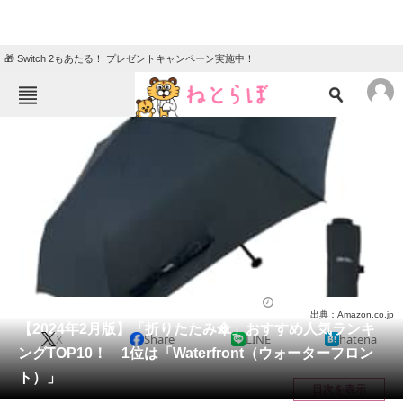
🎁 Switch 2もあたる！ プレゼントキャンペーン実施中！
ねとらぼメニュー
TOP
ニュース
エンタメ
クイズ
グルメ
地域
住まい
教育・育児
動物
リサーチ
ライフ
2024/02/28 16:55（公開）
出典：Amazon.co.jp
会員記事
【2024年2月版】「折りたたみ傘」おすすめ人気ランキ
X
Share
LINE
hatena
ングTOP10！ 1位は「Waterfront（ウォーターフロン
メディア
ト）」
目次を表示
注目記事を集めた総合ページ