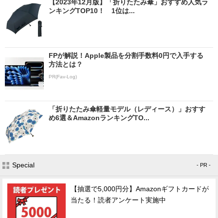
【2023年12月版】「折りたたみ傘」おすすめ人気ラ
ンキングTOP10！ 1位は...
FPが解説！Apple製品を分割手数料0円で入手する
方法とは？
PR(Fav-Log)
「折りたたみ傘軽量モデル（レディース）」おすす
め6選＆AmazonランキングTO...
Special
- PR -
【抽選で5,000円分】Amazonギフトカードが
当たる！読者アンケート実施中