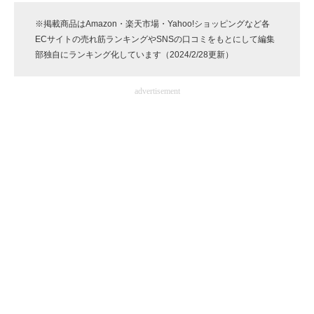
企業向けIT製品の総合サイト
※掲載商品はAmazon・楽天市場・Yahoo!ショッピングなど各
ECサイトの売れ筋ランキングやSNSの口コミをもとにして編集
IT製品の技術・比較・事例
部独自にランキング化しています（2024/2/28更新）
製造業のIT導入・活用を支援
advertisement
モノづくり技術者専門サイト
エレクトロニクス専門サイト
電子設計の基本と応用
エネルギーの専門メディア
建設×テクノロジーの最前線
ちょっと気になるネットの話題