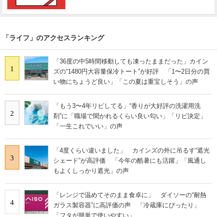
「ライフ」のアクセスランキング
「36度の中5時間移動しても凍ったままだった」カイン
1
ズの“1480円大容量保冷トート”が好評 「1〜2日分の買
い物にちょうど良い」「この夏は重宝しそう」の声
「もう3〜4年リピしてる」“香りが大好評の洗濯用洗
2
剤”に「職場で聞かれるくらい良い匂い」「リピ決定」
「一生これでいい」の声
「4度くらい違いました」 カインズの外に吊るす“遮光
3
シェード”が高評価 「今年の酷暑にも活躍」「風通し
もよくしっかり遮光」の声
「レンジで温めてそのまま食卓に」 ダイソーの“耐熱
4
ガラス製容器”に高評価の声 「冷蔵庫にぴったり」
「フタが簡単で使いやすい」