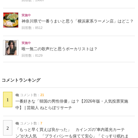
実施中
神奈川県で一番うまいと思う「横浜家系ラーメン店」はどこ？
回答数：8512
実施中
唯一無二の歌声だと思うボーカリストは？
回答数：8129
コメントランキング
コメント数：
21
1
一番好きな「韓国の男性俳優」は？【2026年版・人気投票実施
中】 | 芸能人 ねとらぼリサーチ
コメント数：
7
2
「もっと早く買えば良かった」 カインズの“車内遮光カーテ
ン”が大人気 「プライバシーも保てて安心」「ぐっすり眠れま