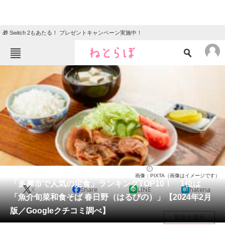
🎁 Switch 2もあたる！ プレゼントキャンペーン実施中！
ねとらぼメニュー
TOP
ニュース
エンタメ
クイズ
グルメ
地域
住まい
教育・育児
動物
リサーチ
東京都
2024/02/27 21:30（公開）
画像：PIXTA（画像はイメージです）
会員記事
「多摩市で人気の定食」ランキングTOP10！ 1位は
X
Share
LINE
hatena
「魚介旬菜和食そば 春日野（はるびの）」【2024年2月
メディア
版／Googleクチコミ調べ】
目次を表示
注目記事を集めた総合ページ