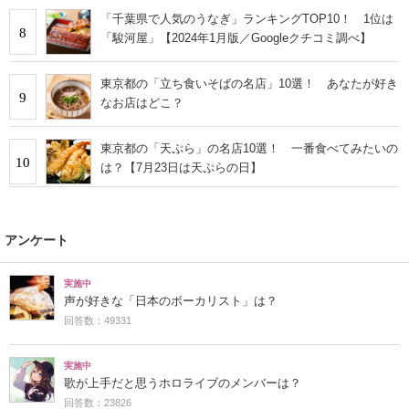
「千葉県で人気のうなぎ」ランキングTOP10！ 1位は
8
「駿河屋」【2024年1月版／Googleクチコミ調べ】
東京都の「立ち食いそばの名店」10選！ あなたが好き
9
なお店はどこ？
東京都の「天ぷら」の名店10選！ 一番食べてみたいの
10
は？【7月23日は天ぷらの日】
アンケート
実施中
声が好きな「日本のボーカリスト」は？
回答数：49331
実施中
歌が上手だと思うホロライブのメンバーは？
回答数：23826