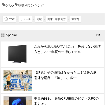
グルメ
地域別ランキング
TOP
リサーチ
地域
関東・甲信地方
東京都
>
>
>
>
Special
- PR -
これから選ぶ新型TVはこれ！失敗しない選び
方と、2026年夏の一押しモデル
【話題】その発想はなかった…！猛暑の夏、
意外な場所に「涼しい」広告
重量約999g、最新CPU搭載のビジネスPCの
実力は？