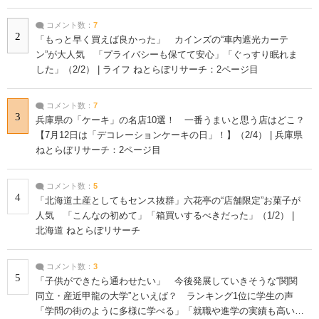
コメント数：
7
2
「もっと早く買えば良かった」 カインズの“車内遮光カーテ
ン”が大人気 「プライバシーも保てて安心」「ぐっすり眠れま
した」（2/2） | ライフ ねとらぼリサーチ：2ページ目
コメント数：
7
3
兵庫県の「ケーキ」の名店10選！ 一番うまいと思う店はどこ？
【7月12日は「デコレーションケーキの日」！】（2/4） | 兵庫県
ねとらぼリサーチ：2ページ目
コメント数：
5
4
「北海道土産としてもセンス抜群」六花亭の“店舗限定”お菓子が
人気 「こんなの初めて」「箱買いするべきだった」（1/2） |
北海道 ねとらぼリサーチ
コメント数：
3
5
「子供ができたら通わせたい」 今後発展していきそうな“関関
同立・産近甲龍の大学”といえば？ ランキング1位に学生の声
「学問の街のように多様に学べる」「就職や進学の実績も高い」