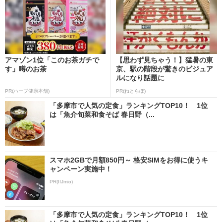
アマゾン1位「このお茶ガチで
【思わず見ちゃう！】猛暑の東
す」噂のお茶
京、駅の階段が驚きのビジュア
ルになり話題に
PR(ハーブ健康本舗)
PR(ねとらぼ)
「多摩市で人気の定食」ランキングTOP10！ 1位
は「魚介旬菜和食そば 春日野（...
スマホ2GBで月額850円～ 格安SIMをお得に使うキ
ャンペーン実施中！
PR(IIJmio)
「多摩市で人気の定食」ランキングTOP10！ 1位