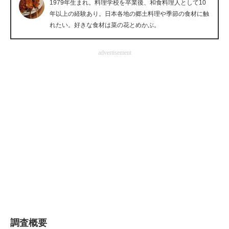
1979年生まれ。料理学校を卒業後、和食料理人として10
企業向けIT製品の総合サイト
年以上の経験あり。日本各地の郷土料理や季節の食材に触
れたい。好きな食材は菜の花とめかぶ。
IT製品の技術・比較・事例
advertisement
製造業のIT導入・活用を支援
モノづくり技術者専門サイト
エレクトロニクス専門サイト
電子設計の基本と応用
エネルギーの専門メディア
建設×テクノロジーの最前線
ちょっと気になるネットの話題
調査概要