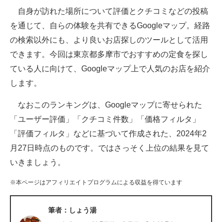
自身が訪れた場所について評価とクチコミなどの投稿
ITの今と未来を見通す
を通じて、自らの体験を共有できるGoogleマップ。経路
の検索以外にも、より良いお店探しのツールとして活用
スマホと通信の最新トレンド
できます。今回は東京都多摩市でおすすめの定食を探し
進化するPCとデバイスの未来
ている人に向けて、Googleマップ上で人気のお店を紹介
します。
好きが集まる 比べて選べる
なおこのランキングは、Googleマップに寄せられた
ビジネスと働き方のヒント
「ユーザー評価」「クチコミ件数」「価格フィルタ」
AI活用のいまが分かる
「評価フィルタ」などに基づいて作成された、2024年2
月27日時点のものです。ではさっそく上位の結果を見て
企業ITのトレンドを詳説
いきましょう。
経営リーダーのコミュニティ
※本ページはアフィリエイトプログラムによる収益を得ています
マーケ×ITの今がよく分かる
筆者：しょう湯
ITエンジニア向け専門サイト