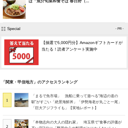
は「魚介旬菜和食そば 春日野（...
Special
- PR -
【抽選で5,000円分】Amazonギフトカードが
当たる！読者アンケート実施中
「関東・甲信地方」のアクセスランキング
「まるで魚市場」 漁船に乗って遊べる“海辺の道の
1
駅”がすごい「絶景海鮮丼」「伊勢海老が丸ごと一尾」
「巨大アジフライも」【実地レポート】
「本物志向の大人の隠れ家」 埼玉県で“食事の評価が
2