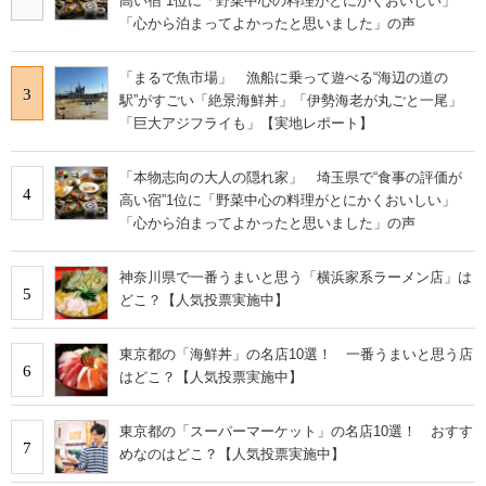
高い宿”1位に「野菜中心の料理がとにかくおいしい」
「心から泊まってよかったと思いました」の声
「まるで魚市場」 漁船に乗って遊べる“海辺の道の
3
駅”がすごい「絶景海鮮丼」「伊勢海老が丸ごと一尾」
「巨大アジフライも」【実地レポート】
「本物志向の大人の隠れ家」 埼玉県で“食事の評価が
4
高い宿”1位に「野菜中心の料理がとにかくおいしい」
「心から泊まってよかったと思いました」の声
神奈川県で一番うまいと思う「横浜家系ラーメン店」は
5
どこ？【人気投票実施中】
東京都の「海鮮丼」の名店10選！ 一番うまいと思う店
6
はどこ？【人気投票実施中】
東京都の「スーパーマーケット」の名店10選！ おすす
7
めなのはどこ？【人気投票実施中】