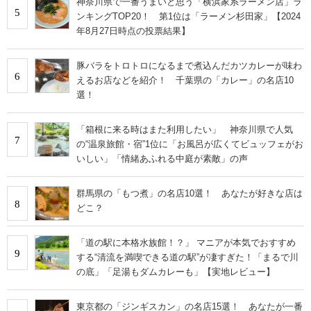
神奈川県で一番うまいと思う「横浜家系ラーメン店」ラ
5
ンキングTOP20！ 第1位は「ラーメン杉田家」【2024
年8月27日時点の投票結果】
豚バラをトロトロになるまで煮込んだカツカレーが味わ
6
えるお店などを紹介！ 千葉県の「カレー」の名店10
選！
「箱根に来る時はまた利用したい」 神奈川県で人気
7
の“温泉旅館・宿”1位に「お風呂が広くてビュッフェがお
いしい」「情緒あふれる中庭が素敵」の声
群馬県の「もつ煮」の名店10選！ あなたが好きな店は
8
どこ？
「道の駅に本格水族館！？」 マニアが本気でおすすめ
9
する“清流を満喫できる道の駅”が凄すぎた！「まるで川
の底」「足湯もダムカレーも」【実地レビュー】
東京都の「ジンギスカン」の名店15選！ あなたが一番