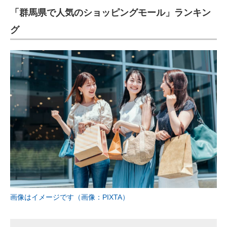
「群馬県で人気のショッピングモール」ランキン
ITの今と未来を見通す
グ
スマホと通信の最新トレンド
進化するPCとデバイスの未来
好きが集まる 比べて選べる
ビジネスと働き方のヒント
AI活用のいまが分かる
企業ITのトレンドを詳説
経営リーダーのコミュニティ
マーケ×ITの今がよく分かる
画像はイメージです（画像：PIXTA）
ITエンジニア向け専門サイト