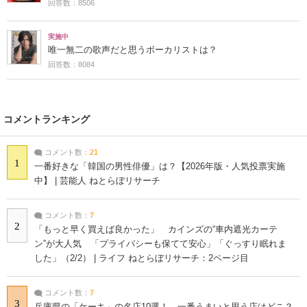
回答数：8506
実施中
唯一無二の歌声だと思うボーカリストは？
回答数：8084
コメントランキング
コメント数：
21
1
一番好きな「韓国の男性俳優」は？【2026年版・人気投票実施
中】 | 芸能人 ねとらぼリサーチ
コメント数：
7
2
「もっと早く買えば良かった」 カインズの“車内遮光カーテ
ン”が大人気 「プライバシーも保てて安心」「ぐっすり眠れま
した」（2/2） | ライフ ねとらぼリサーチ：2ページ目
コメント数：
7
3
兵庫県の「ケーキ」の名店10選！ 一番うまいと思う店はどこ？