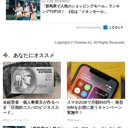
公開 2024/06/22
「群馬県で人気のショッピングモール」ランキ
ングTOP10！ 1位は「イオンモール...
Recommended by
Copyright © ITmedia Inc. All Rights Reserved.
今、あなたにオススメ
全経営者・個人事業主が作るべ
スマホ2GBで月額850円～ 格安
き「圧倒的コスパのビジネスカ
SIMをお得に使うキャンペーン
ード」
実施中！
PR(クレディセゾン)
PR(IIJmio)