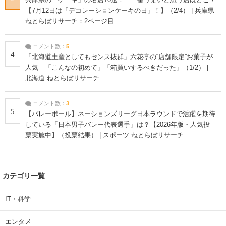
【7月12日は「デコレーションケーキの日」！】（2/4） | 兵庫県
ねとらぼリサーチ：2ページ目
コメント数：
5
4
「北海道土産としてもセンス抜群」六花亭の“店舗限定”お菓子が
人気 「こんなの初めて」「箱買いするべきだった」（1/2） |
北海道 ねとらぼリサーチ
コメント数：
3
5
【バレーボール】ネーションズリーグ日本ラウンドで活躍を期待
している「日本男子バレー代表選手」は？【2026年版・人気投
票実施中】（投票結果） | スポーツ ねとらぼリサーチ
カテゴリ一覧
IT・科学
エンタメ