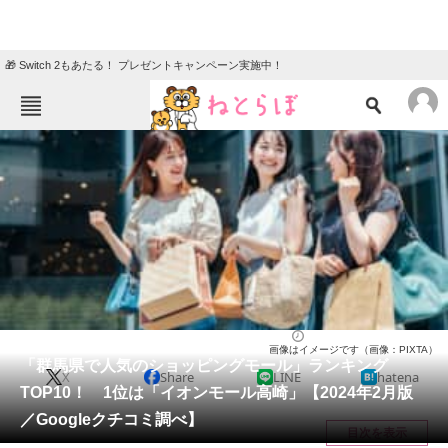
🎁 Switch 2もあたる！ プレゼントキャンペーン実施中！
ねとらぼメニュー
TOP
ニュース
エンタメ
クイズ
グルメ
地域
住まい
教育・育児
動物
リサーチ
群馬県
2024/02/27 18:30（公開）
画像はイメージです（画像：PIXTA）
会員記事
「群馬県で人気のショッピングモール」ランキング
X
Share
LINE
hatena
TOP10！ 1位は「イオンモール高崎」【2024年2月版
メディア
／Googleクチコミ調べ】
目次を表示
注目記事を集めた総合ページ