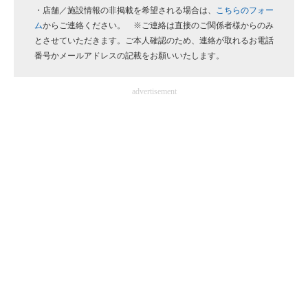
・店舗／施設情報の非掲載を希望される場合は、
こちらのフォー
企業向けIT製品の総合サイト
ム
からご連絡ください。 ※ご連絡は直接のご関係者様からのみ
とさせていただきます。ご本人確認のため、連絡が取れるお電話
IT製品の技術・比較・事例
番号かメールアドレスの記載をお願いいたします。
製造業のIT導入・活用を支援
advertisement
モノづくり技術者専門サイト
エレクトロニクス専門サイト
電子設計の基本と応用
エネルギーの専門メディア
建設×テクノロジーの最前線
ちょっと気になるネットの話題