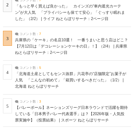
2
「もっと早く買えば良かった」 カインズの“車内遮光カーテ
ン”が大人気 「プライバシーも保てて安心」「ぐっすり眠れま
した」（2/2） | ライフ ねとらぼリサーチ：2ページ目
コメント数：
7
3
兵庫県の「ケーキ」の名店10選！ 一番うまいと思う店はどこ？
【7月12日は「デコレーションケーキの日」！】（2/4） | 兵庫県
ねとらぼリサーチ：2ページ目
コメント数：
5
4
「北海道土産としてもセンス抜群」六花亭の“店舗限定”お菓子が
人気 「こんなの初めて」「箱買いするべきだった」（1/2） |
北海道 ねとらぼリサーチ
コメント数：
3
5
【バレーボール】ネーションズリーグ日本ラウンドで活躍を期待
している「日本男子バレー代表選手」は？【2026年版・人気投
票実施中】（投票結果） | スポーツ ねとらぼリサーチ