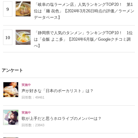
「岐阜の塩ラーメン店」人気ランキングTOP20！ 第1
9
位は「麺 㐂色」【2024年3月26日時点の評価／ラーメン
データベース】
「静岡県で人気のタンメン」ランキングTOP10！ 1位
10
は「会飯 よこ多」【2024年6月版／Googleクチコミ調
べ】
アンケート
実施中
声が好きな「日本のボーカリスト」は？
回答数：49461
実施中
歌が上手だと思うホロライブのメンバーは？
回答数：23843