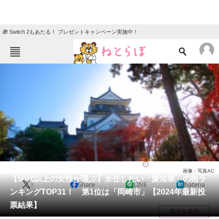
🎁 Switch 2もあたる！ プレゼントキャンペーン実施中！
ねとらぼメニュー
TOP
ニュース
エンタメ
クイズ
グルメ
地域
住まい
教育・育児
動物
リサーチ
愛知県
2024/03/10 14:20（公開）
画像：写真AC
会員記事
【50代以上の女性が選ぶ】永住したい「愛知県」の街ラ
X
Share
LINE
hatena
ンキングTOP31！ 第1位は「岡崎市」【2024年最新投
メディア
票結果】
目次を表示
注目記事を集めた総合ページ