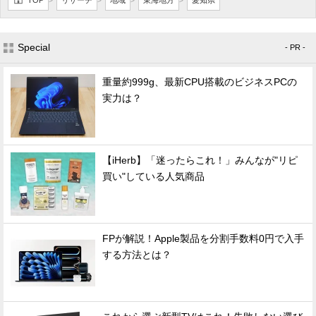
TOP
リサーチ
地域
東海地方
愛知県
>
>
>
>
Special
- PR -
重量約999g、最新CPU搭載のビジネスPCの
実力は？
【iHerb】「迷ったらこれ！」みんなが"リピ
買い"している人気商品
FPが解説！Apple製品を分割手数料0円で入手
する方法とは？