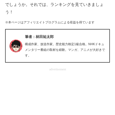
でしょうか。それでは、ランキングを見ていきましょ
企業向けIT製品の総合サイト
う！
IT製品の技術・比較・事例
※本ページはアフィリエイトプログラムによる収益を得ています
製造業のIT導入・活用を支援
筆者：林田祐太郎
モノづくり技術者専門サイト
構成作家、放送作家。歴史能力検定1級合格。NHKドキュ
メンタリー番組の取材を経験。マンガ、アニメが大好きで
エレクトロニクス専門サイト
す。
電子設計の基本と応用
advertisement
エネルギーの専門メディア
建設×テクノロジーの最前線
ちょっと気になるネットの話題