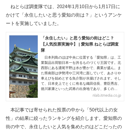
ねとらぼ調査隊では、2024年1月10日から1月17日に
ITの今と未来を見通す
かけて「永住したいと思う愛知の街は？」というアンケ
ートを実施していました。
スマホと通信の最新トレンド
進化するPCとデバイスの未来
「永住したい」と思う愛知の街はどこ？
【人気投票実施中】 | 愛知県 ねとらぼ調査
好きが集まる 比べて選べる
隊
日本列島のほぼ中央に位置する「愛知県」は、工
ビジネスと働き方のヒント
業製品出荷額日本一を誇るものづくり王国です。北
西部にある濃尾平野は水が豊かで、農業が盛ん。ま
た県南部は伊勢湾や三河湾に面していて、あさりや
AI活用のいまが分かる
車えびを始めとする魚介類が水揚げされます。そし
て、日本史上でとくに有名な織田信長、豊臣秀吉、
企業ITのトレンドを詳説
徳川家康といった武将の出身地であり、多くの…
nlab.itmedia.co.jp
経営リーダーのコミュニティ
本記事では寄せられた投票の中から「50代以上の女
マーケ×ITの今がよく分かる
性」の結果に絞ったランキングを紹介します。愛知県の
ITエンジニア向け専門サイト
街の中で、永住したいと人気を集めたのはどこだったの