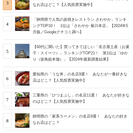
3
なお店はどこ？【人気投票実施中】
「静岡県で人気の炭焼きレストラン さわやか」ランキ
4
ングTOP10！ 1位は「さわやか 菊川本店」【2024年5
月版／Googleクチコミ調べ】
【60代に聞いた】買ってきてほしい「名古屋土産（お菓
5
子・スイーツ）」ランキングTOP21！ 第1位は「ゆか
り（坂角総本舗）」【2024年最新調査結果】
愛知県の「うな丼」の名店9選！ あなたが一番好きな
6
店はどこ？【人気投票実施中】
三重県の「ひつまぶし」の名店11選！ あなたが好きな
7
のはどこ？【人気投票実施中】
静岡県の「家系ラーメン」の名店9選！ あなたの好き
8
なお店はどこ？