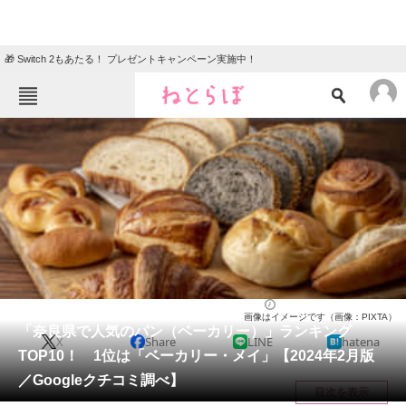
🎁 Switch 2もあたる！ プレゼントキャンペーン実施中！
ねとらぼメニュー
TOP
ニュース
エンタメ
クイズ
グルメ
地域
住まい
教育・育児
動物
リサーチ
奈良県
2024/02/27 21:05（公開）
画像はイメージです（画像：PIXTA）
会員記事
「奈良県で人気のパン（ベーカリー）」ランキング
X
Share
LINE
hatena
TOP10！ 1位は「ベーカリー・メイ」【2024年2月版
メディア
／Googleクチコミ調べ】
目次を表示
注目記事を集めた総合ページ