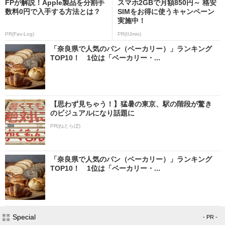
FPが解説！Apple製品を分割手
スマホ2GBで月額850円～ 格安
数料0円で入手する方法とは？
SIMをお得に使うキャンペーン
実施中！
PR(Fav-Log)
PR(IIJmio)
「奈良県で人気のパン（ベーカリー）」ランキング
TOP10！ 1位は「ベーカリー・...
【思わず見ちゃう！】猛暑の東京、駅の階段が驚き
のビジュアルになり話題に
PR(ねとらぼ)
「奈良県で人気のパン（ベーカリー）」ランキング
TOP10！ 1位は「ベーカリー・...
Special
- PR -