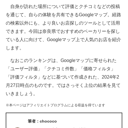
自身が訪れた場所について評価とクチコミなどの投稿
ITの今と未来を見通す
を通じて、自らの体験を共有できるGoogleマップ。経路
の検索以外にも、より良いお店探しのツールとして活用
スマホと通信の最新トレンド
できます。今回は奈良県でおすすめのベーカリーを探し
進化するPCとデバイスの未来
ている人に向けて、Googleマップ上で人気のお店を紹介
します。
好きが集まる 比べて選べる
なおこのランキングは、Googleマップに寄せられた
ビジネスと働き方のヒント
「ユーザー評価」「クチコミ件数」「価格フィルタ」
AI活用のいまが分かる
「評価フィルタ」などに基づいて作成された、2024年2
月27日時点のものです。ではさっそく上位の結果を見て
企業ITのトレンドを詳説
いきましょう。
経営リーダーのコミュニティ
※本ページはアフィリエイトプログラムによる収益を得ています
マーケ×ITの今がよく分かる
筆者：chococo
ITエンジニア向け専門サイト