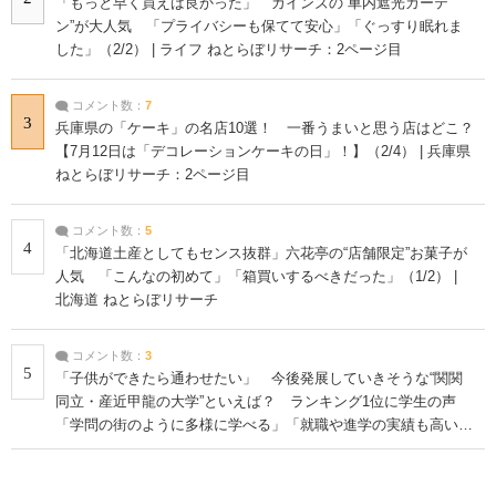
「もっと早く買えば良かった」 カインズの“車内遮光カーテ
ン”が大人気 「プライバシーも保てて安心」「ぐっすり眠れま
した」（2/2） | ライフ ねとらぼリサーチ：2ページ目
コメント数：
7
3
兵庫県の「ケーキ」の名店10選！ 一番うまいと思う店はどこ？
【7月12日は「デコレーションケーキの日」！】（2/4） | 兵庫県
ねとらぼリサーチ：2ページ目
コメント数：
5
4
「北海道土産としてもセンス抜群」六花亭の“店舗限定”お菓子が
人気 「こんなの初めて」「箱買いするべきだった」（1/2） |
北海道 ねとらぼリサーチ
コメント数：
3
5
「子供ができたら通わせたい」 今後発展していきそうな“関関
同立・産近甲龍の大学”といえば？ ランキング1位に学生の声
「学問の街のように多様に学べる」「就職や進学の実績も高い」
| 大学 ねとらぼリサーチ