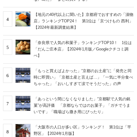
【地元の40代以上に聞いた】京都府でおすすめの「漬物
4
店」ランキングTOP24！ 第1位は「京つけもの 西利」
【2024年最新調査結果】
「奈良県で人気の和菓子」ランキングTOP10！ 1位は
5
「だんご庄本店」【2024年1月版／Googleクチコミ調
べ】
「もっと買えばよかった」“京都のお土産”に「発売と同
6
時に即買い」「京都土産と言えば…」「一気に半分食べ
ちゃった」「おいしすぎて涙でそうだった」の声
「あっという間になくなりました」“京都駅で人気の銘
7
菓”が高評価 「京都ならではのお菓子」「ガチでうま
いです」「職場ばら撒き用にぴったり」
「大阪市の人口が多い区」ランキング！ 第1位は「平
8
野区」【2024年1月版】