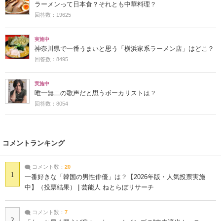
ラーメンって日本食？それとも中華料理？
回答数：19625
実施中
神奈川県で一番うまいと思う「横浜家系ラーメン店」はどこ？
回答数：8495
実施中
唯一無二の歌声だと思うボーカリストは？
回答数：8054
コメントランキング
コメント数：
20
1
一番好きな「韓国の男性俳優」は？【2026年版・人気投票実施
中】（投票結果） | 芸能人 ねとらぼリサーチ
コメント数：
7
2