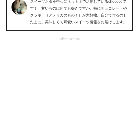
スイーツネタを中心にネット上で活動しているchococoで
企業向けIT製品の総合サイト
す！ 甘いものは何でも好きですが、特にチョコレートや
クッキー（アメリカのもの！）が大好物。自分で作るのも
IT製品の技術・比較・事例
たまに。美味しくて可愛いスイーツ情報をお届けします。
製造業のIT導入・活用を支援
advertisement
モノづくり技術者専門サイト
エレクトロニクス専門サイト
電子設計の基本と応用
エネルギーの専門メディア
建設×テクノロジーの最前線
ちょっと気になるネットの話題