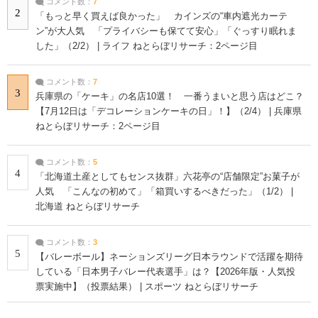
コメント数：
7
2
「もっと早く買えば良かった」 カインズの“車内遮光カーテ
ン”が大人気 「プライバシーも保てて安心」「ぐっすり眠れま
した」（2/2） | ライフ ねとらぼリサーチ：2ページ目
コメント数：
7
3
兵庫県の「ケーキ」の名店10選！ 一番うまいと思う店はどこ？
【7月12日は「デコレーションケーキの日」！】（2/4） | 兵庫県
ねとらぼリサーチ：2ページ目
コメント数：
5
4
「北海道土産としてもセンス抜群」六花亭の“店舗限定”お菓子が
人気 「こんなの初めて」「箱買いするべきだった」（1/2） |
北海道 ねとらぼリサーチ
コメント数：
3
5
【バレーボール】ネーションズリーグ日本ラウンドで活躍を期待
している「日本男子バレー代表選手」は？【2026年版・人気投
票実施中】（投票結果） | スポーツ ねとらぼリサーチ