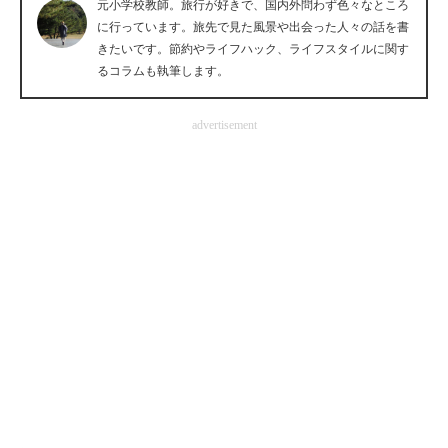
元小学校教師。旅行が好きで、国内外問わず色々なところ
企業向けIT製品の総合サイト
に行っています。旅先で見た風景や出会った人々の話を書
きたいです。節約やライフハック、ライフスタイルに関す
IT製品の技術・比較・事例
るコラムも執筆します。
製造業のIT導入・活用を支援
advertisement
モノづくり技術者専門サイト
エレクトロニクス専門サイト
電子設計の基本と応用
エネルギーの専門メディア
建設×テクノロジーの最前線
ちょっと気になるネットの話題