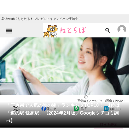
🎁 Switch 2もあたる！ プレゼントキャンペーン実施中！
ねとらぼメニュー
TOP
ニュース
エンタメ
クイズ
グルメ
地域
住まい
教育・育児
動物
リサーチ
三重県
2024/02/28 11:30（公開）
画像はイメージです（画像：PIXTA）
会員記事
「三重県で人気の道の駅」ランキングTOP10！ 1位は
X
Share
LINE
hatena
「道の駅 飯高駅」【2024年2月版／Googleクチコミ調
メディア
べ】
目次を表示
注目記事を集めた総合ページ