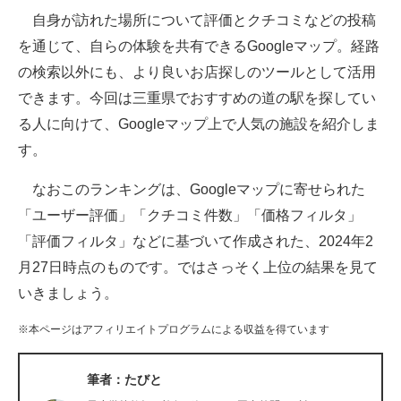
自身が訪れた場所について評価とクチコミなどの投稿
ITの今と未来を見通す
を通じて、自らの体験を共有できるGoogleマップ。経路
の検索以外にも、より良いお店探しのツールとして活用
スマホと通信の最新トレンド
できます。今回は三重県でおすすめの道の駅を探してい
進化するPCとデバイスの未来
る人に向けて、Googleマップ上で人気の施設を紹介しま
す。
好きが集まる 比べて選べる
なおこのランキングは、Googleマップに寄せられた
ビジネスと働き方のヒント
「ユーザー評価」「クチコミ件数」「価格フィルタ」
AI活用のいまが分かる
「評価フィルタ」などに基づいて作成された、2024年2
月27日時点のものです。ではさっそく上位の結果を見て
企業ITのトレンドを詳説
いきましょう。
経営リーダーのコミュニティ
※本ページはアフィリエイトプログラムによる収益を得ています
マーケ×ITの今がよく分かる
筆者：たびと
ITエンジニア向け専門サイト