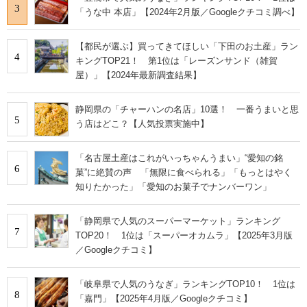
3
「うな中 本店」【2024年2月版／Googleクチコミ調べ】
【都民が選ぶ】買ってきてほしい「下田のお土産」ラン
4
キングTOP21！ 第1位は「レーズンサンド（雑賀
屋）」【2024年最新調査結果】
静岡県の「チャーハンの名店」10選！ 一番うまいと思
5
う店はどこ？【人気投票実施中】
「名古屋土産はこれがいっちゃんうまい」“愛知の銘
6
菓”に絶賛の声 「無限に食べられる」「もっとはやく
知りたかった」「愛知のお菓子でナンバーワン」
「静岡県で人気のスーパーマーケット」ランキング
7
TOP20！ 1位は「スーパーオカムラ」【2025年3月版
／Googleクチコミ】
「岐阜県で人気のうなぎ」ランキングTOP10！ 1位は
8
「嘉門」【2025年4月版／Googleクチコミ】