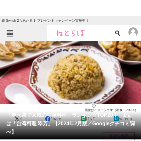
🎁 Switch 2もあたる！ プレゼントキャンペーン実施中！
ねとらぼメニュー
TOP
ニュース
エンタメ
クイズ
グルメ
地域
住まい
教育・育児
動物
リサーチ
埼玉県
2024/02/29 11:30（公開）
画像はイメージです（画像：PIXTA）
会員記事
「埼玉県で人気の中華料理」ランキングTOP20！ 1位
X
Share
LINE
hatena
は「台湾料理 翠芳」【2024年2月版／Googleクチコミ調
メディア
べ】
目次を表示
注目記事を集めた総合ページ