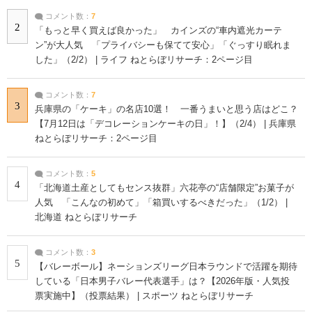
コメント数：
7
2
「もっと早く買えば良かった」 カインズの“車内遮光カーテ
ン”が大人気 「プライバシーも保てて安心」「ぐっすり眠れま
した」（2/2） | ライフ ねとらぼリサーチ：2ページ目
コメント数：
7
3
兵庫県の「ケーキ」の名店10選！ 一番うまいと思う店はどこ？
【7月12日は「デコレーションケーキの日」！】（2/4） | 兵庫県
ねとらぼリサーチ：2ページ目
コメント数：
5
4
「北海道土産としてもセンス抜群」六花亭の“店舗限定”お菓子が
人気 「こんなの初めて」「箱買いするべきだった」（1/2） |
北海道 ねとらぼリサーチ
コメント数：
3
5
【バレーボール】ネーションズリーグ日本ラウンドで活躍を期待
している「日本男子バレー代表選手」は？【2026年版・人気投
票実施中】（投票結果） | スポーツ ねとらぼリサーチ