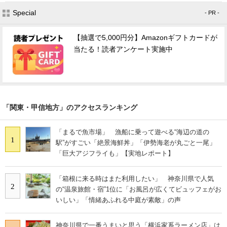
Special
- PR -
【抽選で5,000円分】Amazonギフトカードが
当たる！読者アンケート実施中
「関東・甲信地方」のアクセスランキング
「まるで魚市場」 漁船に乗って遊べる“海辺の道の
1
駅”がすごい「絶景海鮮丼」「伊勢海老が丸ごと一尾」
「巨大アジフライも」【実地レポート】
「箱根に来る時はまた利用したい」 神奈川県で人気
2
の“温泉旅館・宿”1位に「お風呂が広くてビュッフェがお
いしい」「情緒あふれる中庭が素敵」の声
神奈川県で一番うまいと思う「横浜家系ラーメン店」は