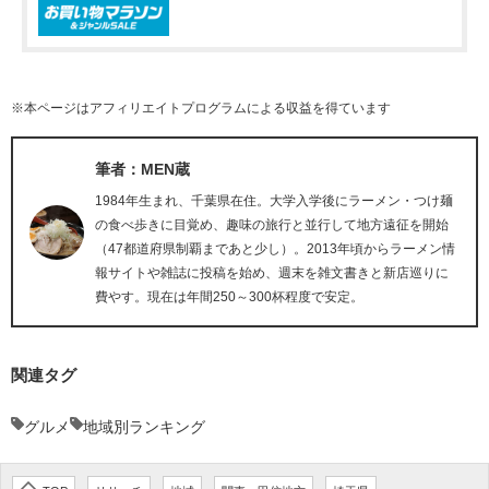
※本ページはアフィリエイトプログラムによる収益を得ています
筆者：MEN蔵
1984年生まれ、千葉県在住。大学入学後にラーメン・つけ麺
の食べ歩きに目覚め、趣味の旅行と並行して地方遠征を開始
（47都道府県制覇まであと少し）。2013年頃からラーメン情
報サイトや雑誌に投稿を始め、週末を雑文書きと新店巡りに
費やす。現在は年間250～300杯程度で安定。
関連タグ
グルメ
地域別ランキング