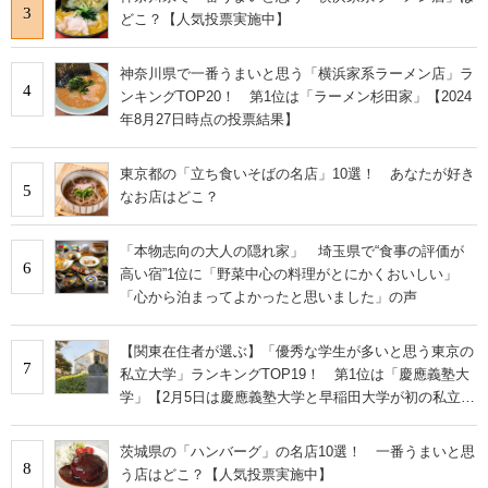
3
どこ？【人気投票実施中】
神奈川県で一番うまいと思う「横浜家系ラーメン店」ラ
4
ンキングTOP20！ 第1位は「ラーメン杉田家」【2024
年8月27日時点の投票結果】
東京都の「立ち食いそばの名店」10選！ あなたが好き
5
なお店はどこ？
「本物志向の大人の隠れ家」 埼玉県で“食事の評価が
6
高い宿”1位に「野菜中心の料理がとにかくおいしい」
「心から泊まってよかったと思いました」の声
【関東在住者が選ぶ】「優秀な学生が多いと思う東京の
7
私立大学」ランキングTOP19！ 第1位は「慶應義塾大
学」【2月5日は慶應義塾大学と早稲田大学が初の私立大
学として認可された日】
茨城県の「ハンバーグ」の名店10選！ 一番うまいと思
8
う店はどこ？【人気投票実施中】