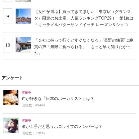
【女性が選ぶ】買ってきてほしい「東京駅（グランス
9
タ）限定のお土産」人気ランキングTOP29！ 第1位は
「キャラメルバターサンドイッチ レーズン＆ショコラ
アプリコット」【2026年最新調査結果】
「会社に持って行くとすぐなくなる」“長野の銘菓”に絶
10
賛の声「無限に食べられる」「もっと早く知りたかっ
た」
アンケート
実施中
声が好きな「日本のボーカリスト」は？
回答数：49440
実施中
歌が上手だと思うホロライブのメンバーは？
回答数：23836