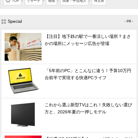
TOP
リサーチ
地域
関東・甲信地方
埼玉県
>
>
>
>
Special
- PR -
【注目】地下鉄の駅で一番涼しい場所？まさ
かの場所にメッセージ広告が登場
「5年前のPC」とこんなに違う！予算10万円
台前半で実現する快適PCライフ
これから選ぶ新型TVはこれ！失敗しない選び
方と、2026年夏の一押しモデル