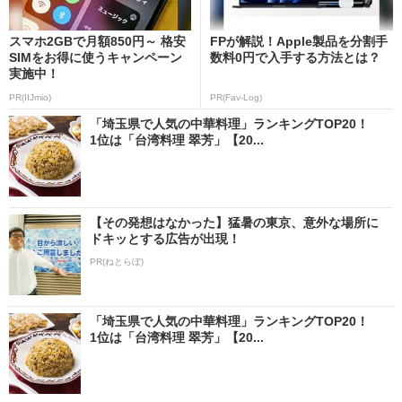
スマホ2GBで月額850円～ 格安
FPが解説！Apple製品を分割手
SIMをお得に使うキャンペーン
数料0円で入手する方法とは？
実施中！
PR(IIJmio)
PR(Fav-Log)
「埼玉県で人気の中華料理」ランキングTOP20！
1位は「台湾料理 翠芳」【20...
【その発想はなかった】猛暑の東京、意外な場所に
ドキッとする広告が出現！
PR(ねとらぼ)
「埼玉県で人気の中華料理」ランキングTOP20！
1位は「台湾料理 翠芳」【20...