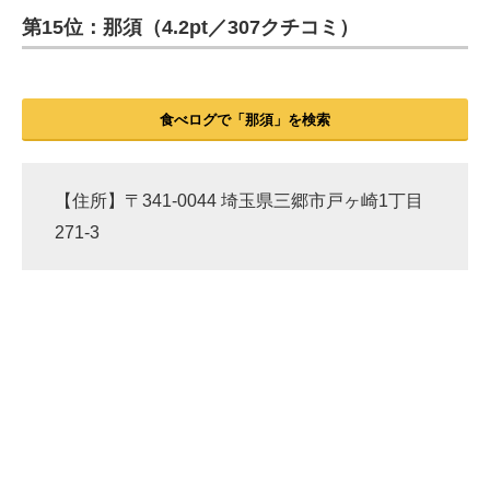
第15位：那須（4.2pt／307クチコミ）
ITの今と未来を見通す
スマホと通信の最新トレンド
食べログで「那須」を検索
進化するPCとデバイスの未来
好きが集まる 比べて選べる
【住所】〒341-0044 埼玉県三郷市戸ヶ崎1丁目
271-3
ビジネスと働き方のヒント
AI活用のいまが分かる
企業ITのトレンドを詳説
経営リーダーのコミュニティ
マーケ×ITの今がよく分かる
ITエンジニア向け専門サイト