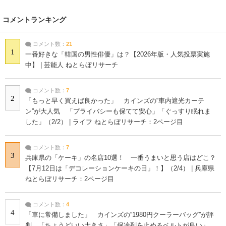
コメントランキング
コメント数：
21
1
一番好きな「韓国の男性俳優」は？【2026年版・人気投票実施
中】 | 芸能人 ねとらぼリサーチ
コメント数：
7
2
「もっと早く買えば良かった」 カインズの“車内遮光カーテ
ン”が大人気 「プライバシーも保てて安心」「ぐっすり眠れま
した」（2/2） | ライフ ねとらぼリサーチ：2ページ目
コメント数：
7
3
兵庫県の「ケーキ」の名店10選！ 一番うまいと思う店はどこ？
【7月12日は「デコレーションケーキの日」！】（2/4） | 兵庫県
ねとらぼリサーチ：2ページ目
コメント数：
4
4
「車に常備しました」 カインズの“1980円クーラーバッグ”が評
判 「ちょうどいい大きさ」「保冷剤を止めるベルトが良い」