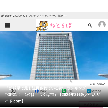
🎁 Switch 2もあたる！ プレゼントキャンペーン実施中！
ねとらぼメニュー
TOP
ニュース
エンタメ
クイズ
グルメ
地域
住まい
教育・育児
動物
リサーチ
茨城県
2024/03/11 12:15（公開）
画像：写真AC
会員記事
「茨城県で最も注目されている街」ランキング
X
Share
LINE
hatena
TOP21！ 1位は「つくば市」【2024年2月版／生活ガ
メディア
イド.com】
目次を表示
注目記事を集めた総合ページ