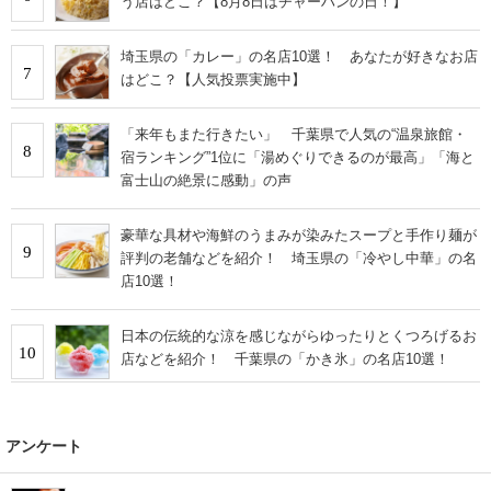
う店はどこ？【8月8日はチャーハンの日！】
埼玉県の「カレー」の名店10選！ あなたが好きなお店
7
はどこ？【人気投票実施中】
「来年もまた行きたい」 千葉県で人気の“温泉旅館・
8
宿ランキング”1位に「湯めぐりできるのが最高」「海と
富士山の絶景に感動」の声
豪華な具材や海鮮のうまみが染みたスープと手作り麺が
9
評判の老舗などを紹介！ 埼玉県の「冷やし中華」の名
店10選！
日本の伝統的な涼を感じながらゆったりとくつろげるお
10
店などを紹介！ 千葉県の「かき氷」の名店10選！
アンケート