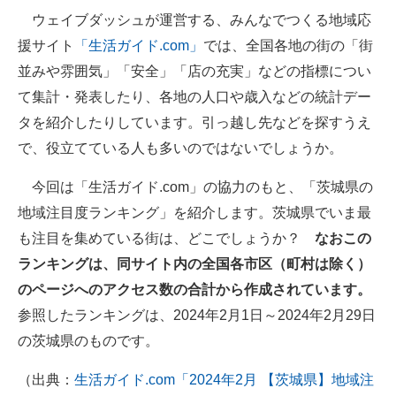
ウェイブダッシュが運営する、みんなでつくる地域応
ITの今と未来を見通す
援サイト
「生活ガイド.com」
では、全国各地の街の「街
並みや雰囲気」「安全」「店の充実」などの指標につい
スマホと通信の最新トレンド
て集計・発表したり、各地の人口や歳入などの統計デー
進化するPCとデバイスの未来
タを紹介したりしています。引っ越し先などを探すうえ
で、役立てている人も多いのではないでしょうか。
好きが集まる 比べて選べる
今回は「生活ガイド.com」の協力のもと、「茨城県の
ビジネスと働き方のヒント
地域注目度ランキング」を紹介します。茨城県でいま最
AI活用のいまが分かる
も注目を集めている街は、どこでしょうか？
なおこの
ランキングは、同サイト内の全国各市区（町村は除く）
企業ITのトレンドを詳説
のページへのアクセス数の合計から作成されています。
経営リーダーのコミュニティ
参照したランキングは、2024年2月1日～2024年2月29日
の茨城県のものです。
マーケ×ITの今がよく分かる
（出典：
生活ガイド.com「2024年2月 【茨城県】地域注
ITエンジニア向け専門サイト