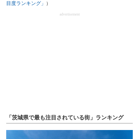
目度ランキング」
）
企業向けIT製品の総合サイト
advertisement
IT製品の技術・比較・事例
製造業のIT導入・活用を支援
モノづくり技術者専門サイト
エレクトロニクス専門サイト
電子設計の基本と応用
エネルギーの専門メディア
建設×テクノロジーの最前線
ちょっと気になるネットの話題
「茨城県で最も注目されている街」ランキング