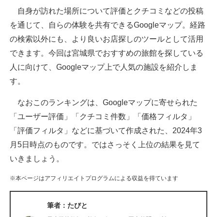
自身が訪れた場所について評価とクチコミなどの投稿
ITの今と未来を見通す
を通じて、自らの体験を共有できるGoogleマップ。経路
の検索以外にも、より良いお店探しのツールとして活用
スマホと通信の最新トレンド
できます。今回は宮城県でおすすめの旅館を探している
進化するPCとデバイスの未来
人に向けて、Googleマップ上で人気の施設を紹介しま
す。
好きが集まる 比べて選べる
なおこのランキングは、Googleマップに寄せられた
ビジネスと働き方のヒント
「ユーザー評価」「クチコミ件数」「価格フィルタ」
AI活用のいまが分かる
「評価フィルタ」などに基づいて作成された、2024年3
月5日時点のものです。ではさっそく上位の結果を見て
企業ITのトレンドを詳説
いきましょう。
経営リーダーのコミュニティ
※本ページはアフィリエイトプログラムによる収益を得ています
マーケ×ITの今がよく分かる
筆者：たびと
ITエンジニア向け専門サイト