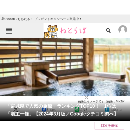
🎁 Switch 2もあたる！ プレゼントキャンペーン実施中！
ねとらぼメニュー
TOP
ニュース
エンタメ
クイズ
グルメ
地域
住まい
教育・育児
動物
リサーチ
宮城県
2024/03/10 13:20（公開）
画像はイメージです（画像：PIXTA）
会員記事
「宮城県で人気の旅館」ランキングTOP10！ 1位は
X
Share
LINE
hatena
「湯主一條」【2024年3月版／Googleクチコミ調べ】
メディア
目次を表示
注目記事を集めた総合ページ