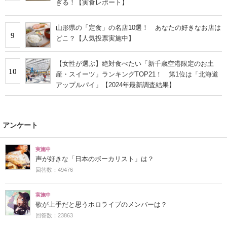
ぎる！【実食レポート】
山形県の「定食」の名店10選！ あなたの好きなお店は
9
どこ？【人気投票実施中】
【女性が選ぶ】絶対食べたい「新千歳空港限定のお土
10
産・スイーツ」ランキングTOP21！ 第1位は「北海道
アップルパイ」【2024年最新調査結果】
アンケート
実施中
声が好きな「日本のボーカリスト」は？
回答数：49476
実施中
歌が上手だと思うホロライブのメンバーは？
回答数：23863