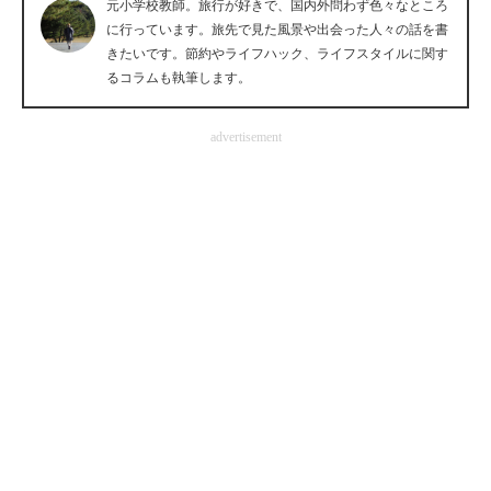
元小学校教師。旅行が好きで、国内外問わず色々なところ
企業向けIT製品の総合サイト
に行っています。旅先で見た風景や出会った人々の話を書
きたいです。節約やライフハック、ライフスタイルに関す
IT製品の技術・比較・事例
るコラムも執筆します。
製造業のIT導入・活用を支援
advertisement
モノづくり技術者専門サイト
エレクトロニクス専門サイト
電子設計の基本と応用
エネルギーの専門メディア
建設×テクノロジーの最前線
ちょっと気になるネットの話題