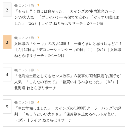
コメント数：
7
2
「もっと早く買えば良かった」 カインズの“車内遮光カーテ
ン”が大人気 「プライバシーも保てて安心」「ぐっすり眠れま
した」（2/2） | ライフ ねとらぼリサーチ：2ページ目
コメント数：
7
3
兵庫県の「ケーキ」の名店10選！ 一番うまいと思う店はどこ？
【7月12日は「デコレーションケーキの日」！】（2/4） | 兵庫県
ねとらぼリサーチ：2ページ目
コメント数：
5
4
「北海道土産としてもセンス抜群」六花亭の“店舗限定”お菓子が
人気 「こんなの初めて」「箱買いするべきだった」（1/2） |
北海道 ねとらぼリサーチ
コメント数：
4
5
「車に常備しました」 カインズの“1980円クーラーバッグ”が評
判 「ちょうどいい大きさ」「保冷剤を止めるベルトが良い」
（1/5） | ライフ ねとらぼリサーチ