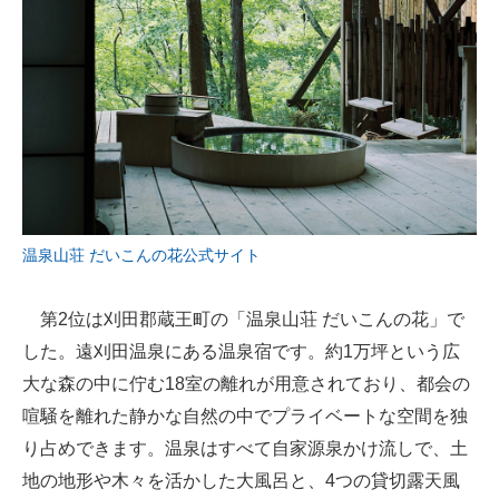
温泉山荘 だいこんの花公式サイト
第2位は刈田郡蔵王町の「温泉山荘 だいこんの花」で
した。遠刈田温泉にある温泉宿です。約1万坪という広
大な森の中に佇む18室の離れが用意されており、都会の
喧騒を離れた静かな自然の中でプライベートな空間を独
り占めできます。温泉はすべて自家源泉かけ流しで、土
地の地形や木々を活かした大風呂と、4つの貸切露天風