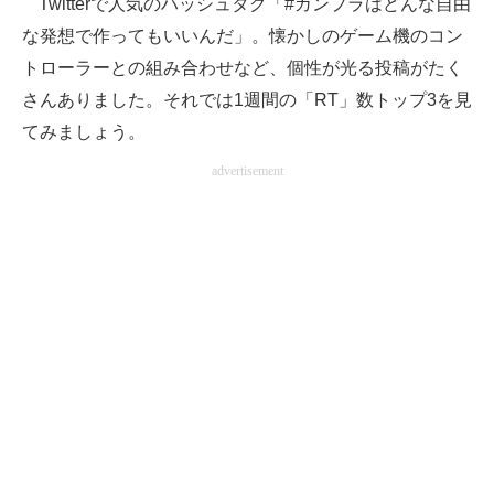
Twitterで人気のハッシュタグ「#ガンプラはどんな自由
な発想で作ってもいいんだ」。懐かしのゲーム機のコン
ITの今と未来を見通す
トローラーとの組み合わせなど、個性が光る投稿がたく
スマホと通信の最新トレンド
さんありました。それでは1週間の「RT」数トップ3を見
てみましょう。
進化するPCとデバイスの未来
advertisement
好きが集まる 比べて選べる
ビジネスと働き方のヒント
AI活用のいまが分かる
企業ITのトレンドを詳説
経営リーダーのコミュニティ
マーケ×ITの今がよく分かる
ITエンジニア向け専門サイト