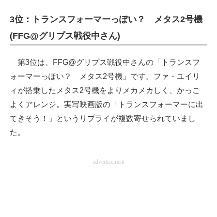
企業向けIT製品の総合サイト
3位：トランスフォーマーっぽい？ メタス2号機
IT製品の技術・比較・事例
(FFG@グリプス戦役中さん)
製造業のIT導入・活用を支援
第3位は、FFG@グリプス戦役中さんの「トランスフ
モノづくり技術者専門サイト
ォーマーっぽい？ メタス2号機」です。ファ・ユイリ
ィが搭乗したメタス2号機をよりメカメカしく、かっこ
エレクトロニクス専門サイト
よくアレンジ。実写映画版の「トランスフォーマーに出
電子設計の基本と応用
てきそう！」というリプライが複数寄せられていまし
た。
エネルギーの専門メディア
建設×テクノロジーの最前線
advertisement
ちょっと気になるネットの話題