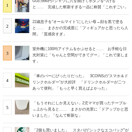
GUの990円Tシャツに穴を開けてボタンをつける
1
と…… 完成した斬新すぎる一品に称賛「これすごい」
22歳息子を“オールマイト”にしたい母→顔を黒で塗る
2
と…… まさかの完成度に「フィギュアかと思ったら人
間」「質感良すぎ」
室外機に100均アイテムをかぶせると…… お手軽な日
3
光対策に「ちゃんと空間ができてグー」「これで楽しま
す」
「車のバーにぴったりだった」 3COINSの“スマホ＆ド
4
リンクホルダー”が大好評 「ドリンクホルダーが二つ
あって便利」「もっと早く買えばよかった」
「もうそれにしか見えない」2児ママが買ったテーブル
5
→上から見ると…… まさかの光景に「ドアップかと思
いました」「なんて斬新な」
「2個も買いました」 スタバの“シックなエコバッグ”が