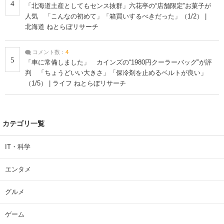
4
「北海道土産としてもセンス抜群」六花亭の“店舗限定”お菓子が
人気 「こんなの初めて」「箱買いするべきだった」（1/2） |
北海道 ねとらぼリサーチ
コメント数：
4
5
「車に常備しました」 カインズの“1980円クーラーバッグ”が評
判 「ちょうどいい大きさ」「保冷剤を止めるベルトが良い」
（1/5） | ライフ ねとらぼリサーチ
カテゴリ一覧
IT・科学
エンタメ
グルメ
ゲーム