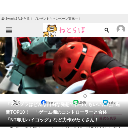
🎁 Switch 2もあたる！ プレゼントキャンペーン実施中！
ねとらぼメニュー
TOP
ニュース
エンタメ
クイズ
グルメ
地域
住まい
教育・育児
動物
リサーチ
2021/06/05 21:05（公開）
X
Share
LINE
hatena
会員記事
「ガンプラはどんな自由な発想で作ってもいいんだ」週
間TOP10！ 「ゲーム機のコントローラーと合体」
メディア
目次を表示
「NT専用ハイゴッグ」など力作がたくさん！
注目記事を集めた総合ページ