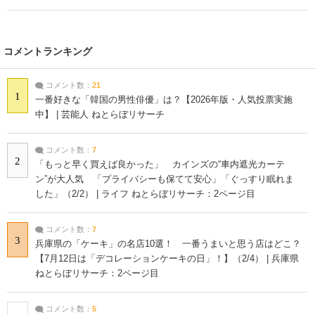
コメントランキング
コメント数：
21
1
一番好きな「韓国の男性俳優」は？【2026年版・人気投票実施
中】 | 芸能人 ねとらぼリサーチ
コメント数：
7
2
「もっと早く買えば良かった」 カインズの“車内遮光カーテ
ン”が大人気 「プライバシーも保てて安心」「ぐっすり眠れま
した」（2/2） | ライフ ねとらぼリサーチ：2ページ目
コメント数：
7
3
兵庫県の「ケーキ」の名店10選！ 一番うまいと思う店はどこ？
【7月12日は「デコレーションケーキの日」！】（2/4） | 兵庫県
ねとらぼリサーチ：2ページ目
コメント数：
5