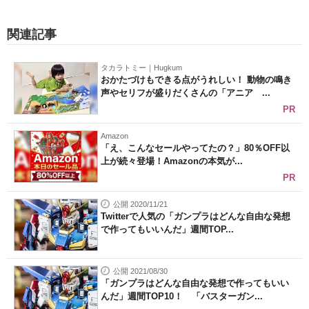
関連記事
タカラトミー｜Hugkum
おかたづけもできる点がうれしい！ 動物の鳴き
声やセリフが盛りだくさんの「アニア ...
PR
Amazon
「え、こんなセールやってたの？」80％OFF以
上が続々登場！Amazonの本気が...
PR
公開 2020/11/21
Twitterで人気の「ガンプラはどんな自由な発想
で作ってもいいんだ」週間TOP...
公開 2021/08/30
「ガンプラはどんな自由な発想で作ってもいい
んだ」週間TOP10！ 「バスターガン...