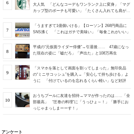
6
大人気 「どんなコーデもワンランク上に変身」「マグ
カップ型のポーチも可愛い」「たくさん入れても肩が痛
くならない」
「うますぎて1億個いける」【ローソン】268円商品に
7
SNS沸く 「これはガチで美味い」「毎食これがいい」
平成の“元仮面ライダー俳優”→引退後…… 47歳になっ
8
た現在の姿に「嘘だろ」「声出た」と108万再生
「スマホを落として画面を割ってしまった」無印良品
9
の“ミニサコッシュ”を購入→「安心して持ち歩ける」よ
うに 「付けているのを忘れるくらい軽い」など好評
おうちプールに友達を招待→ママが作ったのは……「全
10
部最高」 “圧巻の料理”に「うっひょ～！」「勝手にお
っじゃまっしまーーす！」
アンケート