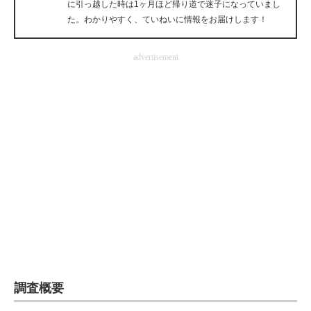
に引っ越した時は1ヶ月ほど帰り道で迷子になっていまし
企業向けIT製品の総合サイト
た。わかりやすく、ていねいに情報をお届けします！
IT製品の技術・比較・事例
advertisement
製造業のIT導入・活用を支援
モノづくり技術者専門サイト
エレクトロニクス専門サイト
電子設計の基本と応用
エネルギーの専門メディア
建設×テクノロジーの最前線
ちょっと気になるネットの話題
調査概要