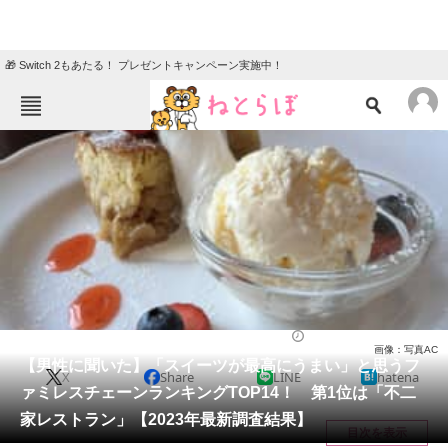
🎁 Switch 2もあたる！ プレゼントキャンペーン実施中！
ねとらぼメニュー
TOP
ニュース
エンタメ
クイズ
グルメ
地域
住まい
教育・育児
動物
リサーチ
チェーン店
2024/03/08 17:15（公開）
画像：写真AC
会員記事
【男性に聞いた】「スイーツが最高にうまい」と思うフ
X
Share
LINE
hatena
ァミレスチェーンランキングTOP14！ 第1位は「不二
メディア
家レストラン」【2023年最新調査結果】
目次を表示
注目記事を集めた総合ページ