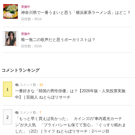
実施中
神奈川県で一番うまいと思う「横浜家系ラーメン店」はどこ？
回答数：8516
実施中
唯一無二の歌声だと思うボーカリストは？
回答数：8158
コメントランキング
コメント数：
21
1
一番好きな「韓国の男性俳優」は？【2026年版・人気投票実施
中】 | 芸能人 ねとらぼリサーチ
コメント数：
7
2
「もっと早く買えば良かった」 カインズの“車内遮光カーテ
ン”が大人気 「プライバシーも保てて安心」「ぐっすり眠れま
した」（2/2） | ライフ ねとらぼリサーチ：2ページ目