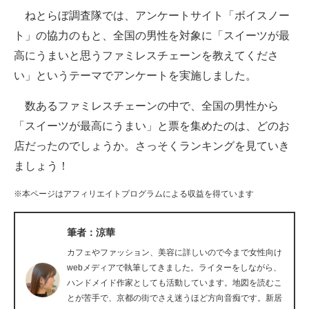
ねとらぼ調査隊では、アンケートサイト「ボイスノー
ITの今と未来を見通す
ト」の協力のもと、全国の男性を対象に「スイーツが最
高にうまいと思うファミレスチェーンを教えてくださ
スマホと通信の最新トレンド
い」というテーマでアンケートを実施しました。
進化するPCとデバイスの未来
数あるファミレスチェーンの中で、全国の男性から
好きが集まる 比べて選べる
「スイーツが最高にうまい」と票を集めたのは、どのお
店だったのでしょうか。さっそくランキングを見ていき
ビジネスと働き方のヒント
ましょう！
AI活用のいまが分かる
※本ページはアフィリエイトプログラムによる収益を得ています
企業ITのトレンドを詳説
筆者：涼華
経営リーダーのコミュニティ
カフェやファッション、美容に詳しいので今まで女性向け
マーケ×ITの今がよく分かる
webメディアで執筆してきました。ライターをしながら、
ハンドメイド作家としても活動しています。地図を読むこ
ITエンジニア向け専門サイト
とが苦手で、京都の街でさえ迷うほど方向音痴です。新居