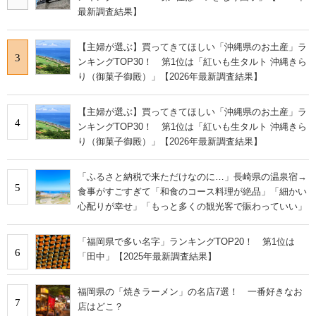
最新調査結果】
【主婦が選ぶ】買ってきてほしい「沖縄県のお土産」ラ
3
ンキングTOP30！ 第1位は「紅いも生タルト 沖縄きら
り（御菓子御殿）」【2026年最新調査結果】
【主婦が選ぶ】買ってきてほしい「沖縄県のお土産」ラ
4
ンキングTOP30！ 第1位は「紅いも生タルト 沖縄きら
り（御菓子御殿）」【2026年最新調査結果】
「ふるさと納税で来ただけなのに…」長崎県の温泉宿→
5
食事がすごすぎて「和食のコース料理が絶品」「細かい
心配りが幸せ」「もっと多くの観光客で賑わっていい」
「福岡県で多い名字」ランキングTOP20！ 第1位は
6
「田中」【2025年最新調査結果】
福岡県の「焼きラーメン」の名店7選！ 一番好きなお
7
店はどこ？