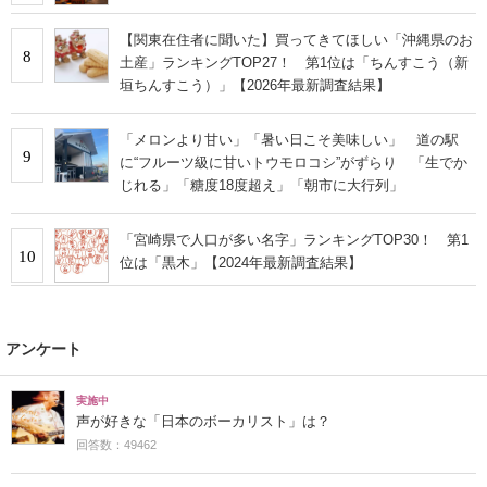
【関東在住者に聞いた】買ってきてほしい「沖縄県のお
8
土産」ランキングTOP27！ 第1位は「ちんすこう（新
垣ちんすこう）」【2026年最新調査結果】
「メロンより甘い」「暑い日こそ美味しい」 道の駅
9
に“フルーツ級に甘いトウモロコシ”がずらり 「生でか
じれる」「糖度18度超え」「朝市に大行列」
「宮崎県で人口が多い名字」ランキングTOP30！ 第1
10
位は「黒木」【2024年最新調査結果】
アンケート
実施中
声が好きな「日本のボーカリスト」は？
回答数：49462