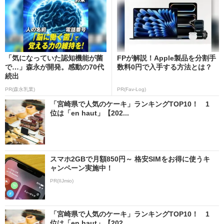
「気になっていた認知機能が菌
FPが解説！Apple製品を分割手
で…」森永が開発。感動の70代
数料0円で入手する方法とは？
続出
PR(森永乳業)
PR(Fav-Log)
「宮崎県で人気のケーキ」ランキングTOP10！ 1
位は「en haut」【202...
スマホ2GBで月額850円～ 格安SIMをお得に使うキ
ャンペーン実施中！
PR(IIJmio)
「宮崎県で人気のケーキ」ランキングTOP10！ 1
位は「en haut」【202...