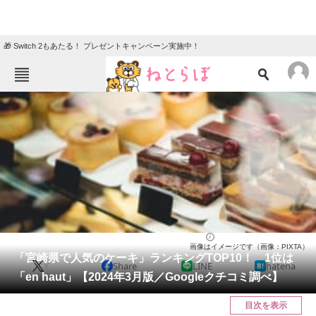
🎁 Switch 2もあたる！ プレゼントキャンペーン実施中！
ねとらぼメニュー
TOP
ニュース
エンタメ
クイズ
グルメ
地域
住まい
教育・育児
動物
リサーチ
宮崎県
2024/03/08 22:05（公開）
画像はイメージです（画像：PIXTA）
会員記事
「宮崎県で人気のケーキ」ランキングTOP10！ 1位は
X
Share
LINE
hatena
「en haut」【2024年3月版／Googleクチコミ調べ】
メディア
目次を表示
注目記事を集めた総合ページ