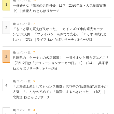
コメント数：
21
1
一番好きな「韓国の男性俳優」は？【2026年版・人気投票実施
中】 | 芸能人 ねとらぼリサーチ
コメント数：
7
2
「もっと早く買えば良かった」 カインズの“車内遮光カーテ
ン”が大人気 「プライバシーも保てて安心」「ぐっすり眠れま
した」（2/2） | ライフ ねとらぼリサーチ：2ページ目
コメント数：
7
3
兵庫県の「ケーキ」の名店10選！ 一番うまいと思う店はどこ？
【7月12日は「デコレーションケーキの日」！】（2/4） | 兵庫県
ねとらぼリサーチ：2ページ目
コメント数：
5
4
「北海道土産としてもセンス抜群」六花亭の“店舗限定”お菓子が
人気 「こんなの初めて」「箱買いするべきだった」（1/2） |
北海道 ねとらぼリサーチ
コメント数：
3
5