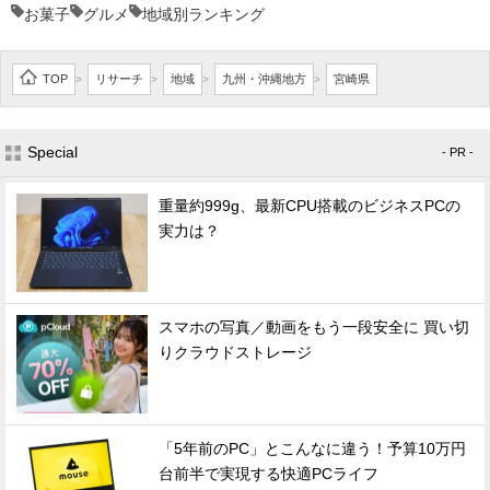
お菓子
グルメ
地域別ランキング
TOP
リサーチ
地域
九州・沖縄地方
宮崎県
>
>
>
>
Special
- PR -
重量約999g、最新CPU搭載のビジネスPCの
実力は？
スマホの写真／動画をもう一段安全に 買い切
りクラウドストレージ
「5年前のPC」とこんなに違う！予算10万円
台前半で実現する快適PCライフ