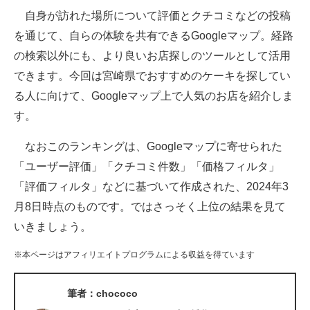
自身が訪れた場所について評価とクチコミなどの投稿
ITの今と未来を見通す
を通じて、自らの体験を共有できるGoogleマップ。経路
の検索以外にも、より良いお店探しのツールとして活用
スマホと通信の最新トレンド
できます。今回は宮崎県でおすすめのケーキを探してい
進化するPCとデバイスの未来
る人に向けて、Googleマップ上で人気のお店を紹介しま
す。
好きが集まる 比べて選べる
なおこのランキングは、Googleマップに寄せられた
ビジネスと働き方のヒント
「ユーザー評価」「クチコミ件数」「価格フィルタ」
AI活用のいまが分かる
「評価フィルタ」などに基づいて作成された、2024年3
月8日時点のものです。ではさっそく上位の結果を見て
企業ITのトレンドを詳説
いきましょう。
経営リーダーのコミュニティ
※本ページはアフィリエイトプログラムによる収益を得ています
マーケ×ITの今がよく分かる
筆者：chococo
ITエンジニア向け専門サイト