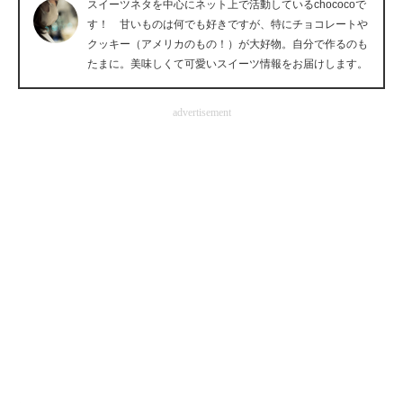
スイーツネタを中心にネット上で活動しているchococoで
企業向けIT製品の総合サイト
す！ 甘いものは何でも好きですが、特にチョコレートや
クッキー（アメリカのもの！）が大好物。自分で作るのも
IT製品の技術・比較・事例
たまに。美味しくて可愛いスイーツ情報をお届けします。
製造業のIT導入・活用を支援
advertisement
モノづくり技術者専門サイト
エレクトロニクス専門サイト
電子設計の基本と応用
エネルギーの専門メディア
建設×テクノロジーの最前線
ちょっと気になるネットの話題